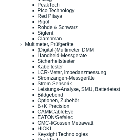
PeakTech
Pico Technology
Red Pitaya
Rigol
Rohde & Schwarz
Siglent
Clampman
Multimeter, Prüfgeräte
(Digital-)Multimeter, DMM
Handheld-Messgeräte
Sicherheitstester
Kabeltester
LCR-Meter, Impedanzmessung
Stromzangen-Messgeräte
Strom-Sensorik
Leistungs-Analyse, SMU, Batterietest
Bildgebend
Optionen, Zubehör
B+K Precision
CAMI/CableEye
EATON/Sefelec
GMC-I/Gossen Metrawatt
HIOKI
Keysight Technologies
PeakTech