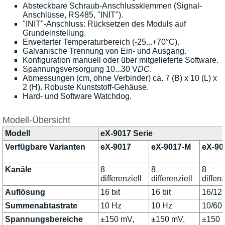
Absteckbare Schraub-Anschlussklemmen (Signal-
Anschlüsse, RS485, "INIT").
"INIT"-Anschluss: Rücksetzen des Moduls auf
Grundeinstellung.
Erweiterter Temperaturbereich (-25...+70°C).
Galvanische Trennung von Ein- und Ausgang.
Konfiguration manuell oder über mitgelieferte Software.
Spannungsversorgung 10...30 V
DC
.
Abmessungen (cm, ohne Verbinder) ca. 7 (B) x 10 (L) x
2 (H). Robuste Kunststoff-Gehäuse.
Hard- und Software Watchdog.
Modell-Übersicht
Modell
eX-9017 Serie
Verfügbare Varianten
eX-9017
eX-9017-M
eX-90
Kanäle
8
8
8
differenziell
differenziell
differe
Auflösung
16 bit
16 bit
16/12 
Summenabtastrate
10 Hz
10 Hz
10/60
Spannungsbereiche
±150 mV,
±150 mV,
±150 