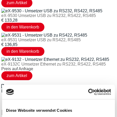
eX-9530 Umsetzer USB zu RS232, RS422, RS485
€
133,28
eX-9531 Umsetzer USB zu RS422, RS485
€
136,85
eX-9132C Umsetzer Ethernet zu RS232, RS422, RS485
Preis auf Anfrage
Datenblatt_Expert_eX-9017_de.pdf
Kunden kauften ebenfalls
Diese Webseite verwendet Cookies