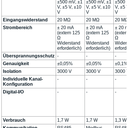
±500 mV, ±1
±500 mV, ±1
±500 
V, ±5 V, ±10
V, ±5 V, ±10
V, ±5 
V
V
V
Eingangswiderstand
20 MΩ
20 MΩ
20 M
Strombereich
± 20 mA
± 20 mA
± 20 
(extern 125
(extern 125
(exter
Ω
Ω
Ω
Widerstand
Widerstand
Wider
erforderlich)
erforderlich)
erforde
Übersprannungsschutz
-
-
-
Genauigkeit
±0,05%
±0,05%
±0,1%
Isolation
3000 V
3000 V
3000 
Individuelle Kanal-
-
-
-
Konfiguration
Digital-I/O
-
-
-
Verbrauch
1,7 W
1,7 W
1,3 W
Kommunikation
RS485,
Modbus-
RS485