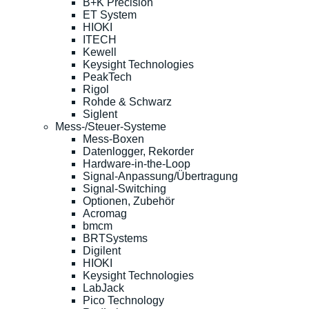
B+K Precision
ET System
HIOKI
ITECH
Kewell
Keysight Technologies
PeakTech
Rigol
Rohde & Schwarz
Siglent
Mess-/Steuer-Systeme
Mess-Boxen
Datenlogger, Rekorder
Hardware-in-the-Loop
Signal-Anpassung/Übertragung
Signal-Switching
Optionen, Zubehör
Acromag
bmcm
BRTSystems
Digilent
HIOKI
Keysight Technologies
LabJack
Pico Technology