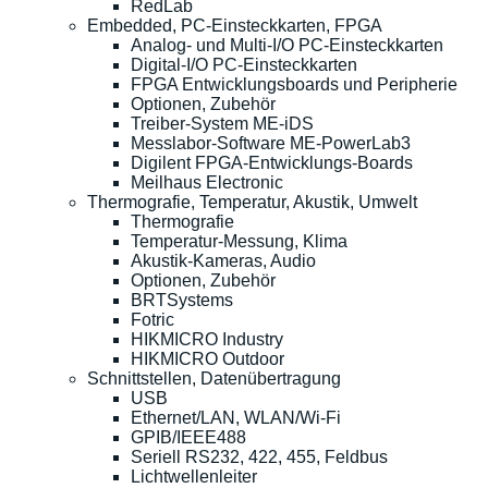
RedLab
Embedded, PC-Einsteckkarten, FPGA
Analog- und Multi-I/O PC-Einsteckkarten
Digital-I/O PC-Einsteckkarten
FPGA Entwicklungsboards und Peripherie
Optionen, Zubehör
Treiber-System ME-iDS
Messlabor-Software ME-PowerLab3
Digilent FPGA-Entwicklungs-Boards
Meilhaus Electronic
Thermografie, Temperatur, Akustik, Umwelt
Thermografie
Temperatur-Messung, Klima
Akustik-Kameras, Audio
Optionen, Zubehör
BRTSystems
Fotric
HIKMICRO Industry
HIKMICRO Outdoor
Schnittstellen, Datenübertragung
USB
Ethernet/LAN, WLAN/Wi-Fi
GPIB/IEEE488
Seriell RS232, 422, 455, Feldbus
Lichtwellenleiter