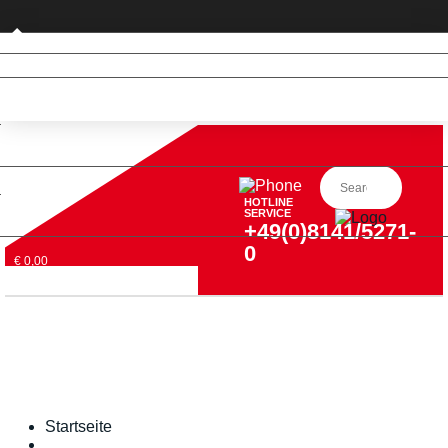
Privatkunde (nur DE)
HOTLINE
SERVICE
+49(0)8141/5271-
0
€ 0,00
Startseite