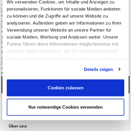
Wir verwenden Cookies, um Inhalte und Anzeigen zu
personalisieren, Funktionen für soziale Medien anbieten
eX-9065 5 Relais (Typ A, AC oder DC SSR), für RS485
zu können und die Zugriffe auf unsere Website zu
ab
€
153,51
analysieren. Außerdem geben wir Informationen zu Ihrer
Verwendung unserer Website an unsere Partner für
eX-9024 4 Analog-Ausgänge, für RS485
ab
€
247,52
soziale Medien, Werbung und Analysen weiter. Unsere
Partner führen diese Informationen möglicherweise mit
eX-9044 4 Digital-Eingänge, 8 Digital-Ausgänge, isoliert, für
weiteren Daten zusammen, die Sie ihnen bereitgestellt
RS485
ab
€
133,28
haben oder die sie im Rahmen Ihrer Nutzung der Dienste
gesammelt haben.
eX-9531 Umsetzer USB zu RS422, RS485
Details zeigen
€
136,85
Kategorien
Cookies zulassen
Produkte
Nur notwendige Cookies verwenden
News und Aktionen
Über uns