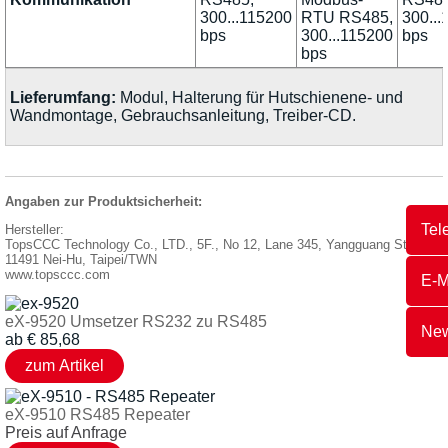
300...115200
RTU RS485,
300...
bps
300...115200
bps
bps
Lieferumfang:
Modul, Halterung für Hutschienene- und
Wandmontage, Gebrauchsanleitung, Treiber-CD.
Angaben zur Produktsicherheit:
Tel
Hersteller:
TopsCCC Technology Co., LTD., 5F., No 12, Lane 345, Yangguang Street,
11491 Nei-Hu, Taipei/TWN
www.topsccc.com
E-M
eX-9520 Umsetzer RS232 zu RS485
New
ab
€
85,68
eX-9510 RS485 Repeater
Preis auf Anfrage