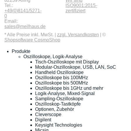
82239 Alling
Wir sind
Tel.:
ISO9001:2015-
+49(0)8141/5271-
zertifiziert
0
Email:
sales@meilhaus.de
* Alle Preise inkl. MwSt. |
zzgl. Versandkosten
| ©
Shopsoftware CosmoShop
Produkte
Oszilloskope, Logik-Analyse
Tisch-Oszilloskope mit Display
Modular-Oszilloskope, USB, LAN, SoC
Handheld Oszilloskope
Oszilloskope bis 100MHz
Oszilloskope bis 500MHz
Oszilloskope bis 1GHz und mehr
Logik-Analyse, Mixed-Signal
Sampling-Oszilloskope
Oszilloskop-Tastköpfe
Optionen, Zubehör
Cleverscope
Digilent
Keysight Technologies
Micsig