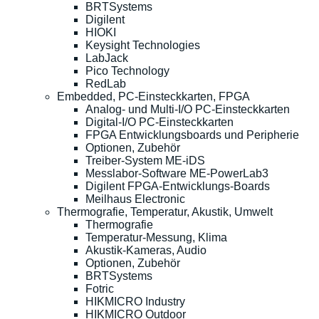
BRTSystems
Digilent
HIOKI
Keysight Technologies
LabJack
Pico Technology
RedLab
Embedded, PC-Einsteckkarten, FPGA
Analog- und Multi-I/O PC-Einsteckkarten
Digital-I/O PC-Einsteckkarten
FPGA Entwicklungsboards und Peripherie
Optionen, Zubehör
Treiber-System ME-iDS
Messlabor-Software ME-PowerLab3
Digilent FPGA-Entwicklungs-Boards
Meilhaus Electronic
Thermografie, Temperatur, Akustik, Umwelt
Thermografie
Temperatur-Messung, Klima
Akustik-Kameras, Audio
Optionen, Zubehör
BRTSystems
Fotric
HIKMICRO Industry
HIKMICRO Outdoor