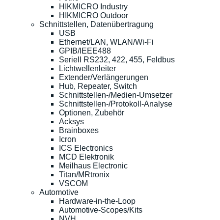
HIKMICRO Industry
HIKMICRO Outdoor
Schnittstellen, Datenübertragung
USB
Ethernet/LAN, WLAN/Wi-Fi
GPIB/IEEE488
Seriell RS232, 422, 455, Feldbus
Lichtwellenleiter
Extender/Verlängerungen
Hub, Repeater, Switch
Schnittstellen-/Medien-Umsetzer
Schnittstellen-/Protokoll-Analyse
Optionen, Zubehör
Acksys
Brainboxes
Icron
ICS Electronics
MCD Elektronik
Meilhaus Electronic
Titan/MRtronix
VSCOM
Automotive
Hardware-in-the-Loop
Automotive-Scopes/Kits
NVH