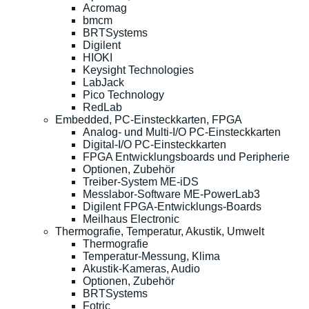
Acromag
bmcm
BRTSystems
Digilent
HIOKI
Keysight Technologies
LabJack
Pico Technology
RedLab
Embedded, PC-Einsteckkarten, FPGA
Analog- und Multi-I/O PC-Einsteckkarten
Digital-I/O PC-Einsteckkarten
FPGA Entwicklungsboards und Peripherie
Optionen, Zubehör
Treiber-System ME-iDS
Messlabor-Software ME-PowerLab3
Digilent FPGA-Entwicklungs-Boards
Meilhaus Electronic
Thermografie, Temperatur, Akustik, Umwelt
Thermografie
Temperatur-Messung, Klima
Akustik-Kameras, Audio
Optionen, Zubehör
BRTSystems
Fotric