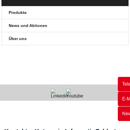
Produkte
News und Aktionen
Über uns
Tel
E-M
New