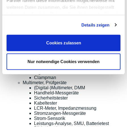
Partner führen diese Informationen möglicherweise mit
Oszilloskope bis 1GHz und mehr
Logik-Analyse, Mixed-Signal
weiteren Daten zusammen, die Sie ihnen bereitgestellt
Sampling-Oszilloskope
haben oder die sie im Rahmen Ihrer Nutzung der Dienste
Oszilloskop-Tastköpfe
gesammelt haben.
Optionen, Zubehör
Details zeigen
Cleverscope
Digilent
Keysight Technologies
Micsig
Cookies zulassen
PeakTech
Pico Technology
Red Pitaya
Nur notwendige Cookies verwenden
Rigol
Rohde & Schwarz
Siglent
Clampman
Multimeter, Prüfgeräte
(Digital-)Multimeter, DMM
Handheld-Messgeräte
Sicherheitstester
Kabeltester
LCR-Meter, Impedanzmessung
Stromzangen-Messgeräte
Strom-Sensorik
Leistungs-Analyse, SMU, Batterietest