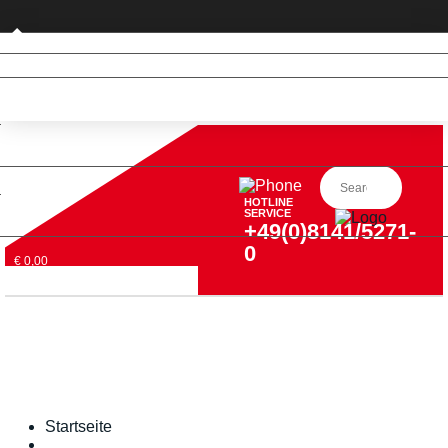
Privatkunde (nur DE)
HOTLINE
SERVICE
+49(0)8141/5271-
0
€ 0,00
Startseite