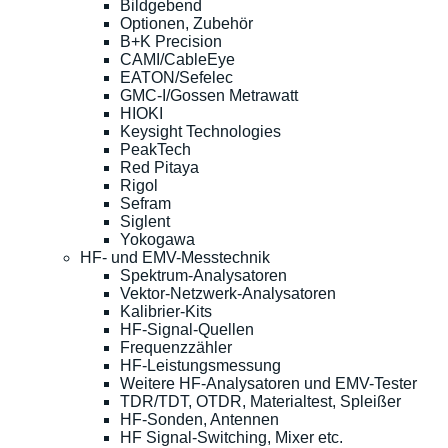
Bildgebend
Optionen, Zubehör
B+K Precision
CAMI/CableEye
EATON/Sefelec
GMC-I/Gossen Metrawatt
HIOKI
Keysight Technologies
PeakTech
Red Pitaya
Rigol
Sefram
Siglent
Yokogawa
HF- und EMV-Messtechnik
Spektrum-Analysatoren
Vektor-Netzwerk-Analysatoren
Kalibrier-Kits
HF-Signal-Quellen
Frequenzzähler
HF-Leistungsmessung
Weitere HF-Analysatoren und EMV-Tester
TDR/TDT, OTDR, Materialtest, Spleißer
HF-Sonden, Antennen
HF Signal-Switching, Mixer etc.