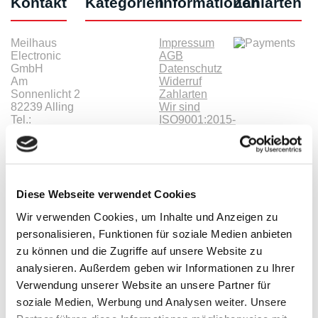
Kontakt
Kategorien
Informationen
Zahlarten
Meilhaus
Impressum
Electronic
AGB
GmbH
Datenschutz
Am
Widerruf
Sonnenlicht 2
Zahlarten
82239 Alling
Wir sind
Tel.:
ISO9001:2015-
+49(0)8141/5271-
zertifiziert
0
Email:
sales@meilhaus.de
* Alle Preise inkl. MwSt. |
zzgl. Versandkosten
| ©
Diese Webseite verwendet Cookies
Shopsoftware CosmoShop
Wir verwenden Cookies, um Inhalte und Anzeigen zu
Produkte
personalisieren, Funktionen für soziale Medien anbieten
Oszilloskope, Logik-Analyse
zu können und die Zugriffe auf unsere Website zu
Tisch-Oszilloskope mit Display
analysieren. Außerdem geben wir Informationen zu Ihrer
Modular-Oszilloskope, USB, LAN, SoC
Handheld Oszilloskope
Verwendung unserer Website an unsere Partner für
Oszilloskope bis 100MHz
soziale Medien, Werbung und Analysen weiter. Unsere
Oszilloskope bis 500MHz