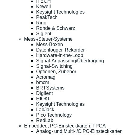
ITECH
Kewell
Keysight Technologies
PeakTech
Rigol
Rohde & Schwarz
Siglent
Mess-/Steuer-Systeme
Mess-Boxen
Datenlogger, Rekorder
Hardware-in-the-Loop
Signal-Anpassung/Übertragung
Signal-Switching
Optionen, Zubehör
Acromag
bmcm
BRTSystems
Digilent
HIOKI
Keysight Technologies
LabJack
Pico Technology
RedLab
Embedded, PC-Einsteckkarten, FPGA
Analog- und Multi-I/O PC-Einsteckkarten