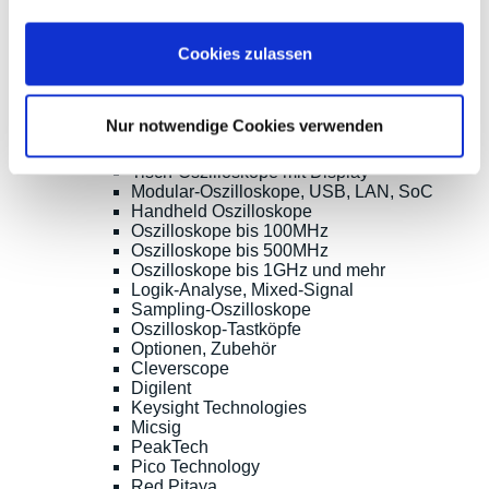
0
Email:
sales@meilhaus.de
Cookies zulassen
* Alle Preise inkl. MwSt. |
zzgl. Versandkosten
| ©
Shopsoftware CosmoShop
Nur notwendige Cookies verwenden
Produkte
Oszilloskope, Logik-Analyse
Tisch-Oszilloskope mit Display
Modular-Oszilloskope, USB, LAN, SoC
Handheld Oszilloskope
Oszilloskope bis 100MHz
Oszilloskope bis 500MHz
Oszilloskope bis 1GHz und mehr
Logik-Analyse, Mixed-Signal
Sampling-Oszilloskope
Oszilloskop-Tastköpfe
Optionen, Zubehör
Cleverscope
Digilent
Keysight Technologies
Micsig
PeakTech
Pico Technology
Red Pitaya