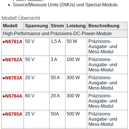
Source/Measure Units (SMUs) und Spezial-Module.
Modell Übersicht
Modell
Spannung
Strom
Leistung
Beschreibung
High-Performance und Präzisions-DC-Power-Module
50 V
1,5 A
50 W
Präzisions-
▸N6761A
Ausgabe- und
Mess-Modul
50 V
3 A
100 W
Präzisions-
▸N6762A
Ausgabe- und
Mess-Modul
20 V
50 A
300 W
Präzisions-
▸N6763A
Ausgabe- und
Mess-Modul
60 V
20 A
300 W
Präzisions-
▸N6764A
Ausgabe- und
Mess-Modul
20 V
50A
500 W
Präzisions-
▸N6765A
Ausgabe- und
Mess-Modul