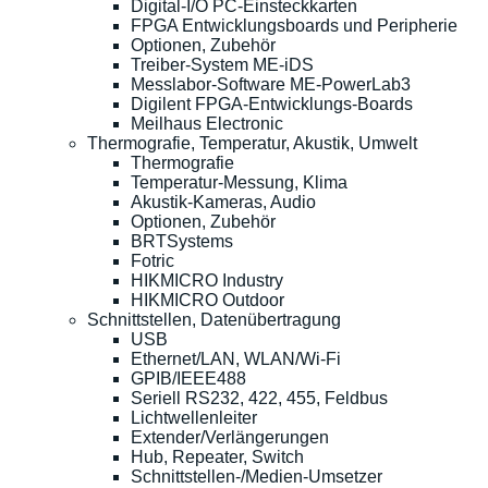
Digital-I/O PC-Einsteckkarten
FPGA Entwicklungsboards und Peripherie
Optionen, Zubehör
Treiber-System ME-iDS
Messlabor-Software ME-PowerLab3
Digilent FPGA-Entwicklungs-Boards
Meilhaus Electronic
Thermografie, Temperatur, Akustik, Umwelt
Thermografie
Temperatur-Messung, Klima
Akustik-Kameras, Audio
Optionen, Zubehör
BRTSystems
Fotric
HIKMICRO Industry
HIKMICRO Outdoor
Schnittstellen, Datenübertragung
USB
Ethernet/LAN, WLAN/Wi-Fi
GPIB/IEEE488
Seriell RS232, 422, 455, Feldbus
Lichtwellenleiter
Extender/Verlängerungen
Hub, Repeater, Switch
Schnittstellen-/Medien-Umsetzer