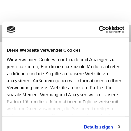
Diese Webseite verwendet Cookies
Wir verwenden Cookies, um Inhalte und Anzeigen zu
personalisieren, Funktionen für soziale Medien anbieten
Kontakt
Kategorien
Informationen
Zahlarten
zu können und die Zugriffe auf unsere Website zu
analysieren. Außerdem geben wir Informationen zu Ihrer
Verwendung unserer Website an unsere Partner für
Meilhaus
Impressum
Electronic
AGB
soziale Medien, Werbung und Analysen weiter. Unsere
GmbH
Datenschutz
Partner führen diese Informationen möglicherweise mit
Am
Widerruf
weiteren Daten zusammen, die Sie ihnen bereitgestellt
Sonnenlicht 2
Zahlarten
82239 Alling
Wir sind
haben oder die sie im Rahmen Ihrer Nutzung der Dienste
Tel.:
ISO9001:2015-
gesammelt haben.
+49(0)8141/5271-
zertifiziert
Details zeigen