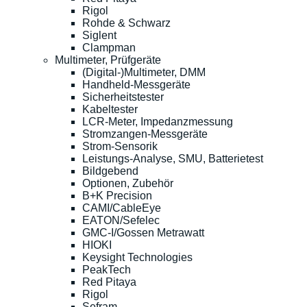
Rigol
Rohde & Schwarz
Siglent
Clampman
Multimeter, Prüfgeräte
(Digital-)Multimeter, DMM
Handheld-Messgeräte
Sicherheitstester
Kabeltester
LCR-Meter, Impedanzmessung
Stromzangen-Messgeräte
Strom-Sensorik
Leistungs-Analyse, SMU, Batterietest
Bildgebend
Optionen, Zubehör
B+K Precision
CAMI/CableEye
EATON/Sefelec
GMC-I/Gossen Metrawatt
HIOKI
Keysight Technologies
PeakTech
Red Pitaya
Rigol
Sefram