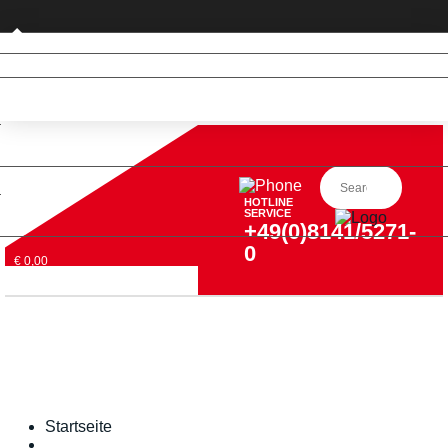
Privatkunde (nur DE)
HOTLINE
SERVICE
+49(0)8141/5271-
0
€ 0,00
Startseite