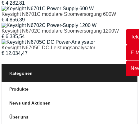
€ 4.282,81
Keysight N6701C modulare Stromversorgung 600W
€ 4.856,39
Keysight N6702C modulare Stromversorgung 1200W
€ 6.385,54
Tel
Keysight N6705C DC-Leistungsanalysator
E-M
€ 12.034,47
New
Kategorien
Produkte
News und Aktionen
Über uns