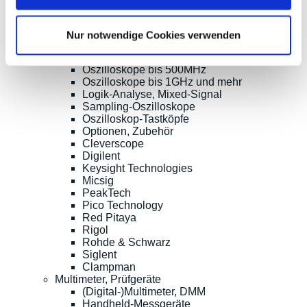
Oszilloskope, Logik-Analyse
Tisch-Oszilloskope mit Display
Modular-Oszilloskope, USB, LAN, SoC
Nur notwendige Cookies verwenden
Handheld Oszilloskope
Oszilloskope bis 100MHz
Oszilloskope bis 500MHz
Oszilloskope bis 1GHz und mehr
Logik-Analyse, Mixed-Signal
Sampling-Oszilloskope
Oszilloskop-Tastköpfe
Optionen, Zubehör
Cleverscope
Digilent
Keysight Technologies
Micsig
PeakTech
Pico Technology
Red Pitaya
Rigol
Rohde & Schwarz
Siglent
Clampman
Multimeter, Prüfgeräte
(Digital-)Multimeter, DMM
Handheld-Messgeräte