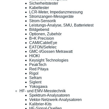
Sicherheitstester
Kabeltester
LCR-Meter, Impedanzmessung
Stromzangen-Messgeräte
Strom-Sensorik
Leistungs-Analyse, SMU, Batterietest
Bildgebend
Optionen, Zubehör
B+K Precision
CAMI/CableEye
EATON/Sefelec
GMC-I/Gossen Metrawatt
HIOKI
Keysight Technologies
PeakTech
Red Pitaya
Rigol
Sefram
Siglent
Yokogawa
HF- und EMV-Messtechnik
Spektrum-Analysatoren
Vektor-Netzwerk-Analysatoren
Kalibrier-Kits
HF-Signal-Quellen