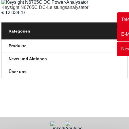
Keysight N6705C DC-Leistungsanalysator
€ 12.034,47
Tel
Kategorien
E-M
Produkte
New
News und Aktionen
Über uns