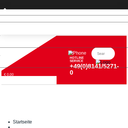
Privatkunde (nur DE)
HOTLINE
SERVICE
+49(0)8141/5271-
0
€ 0,00
Startseite