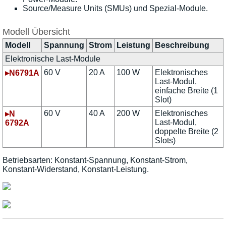
Source/Measure Units (SMUs) und Spezial-Module.
Modell Übersicht
Modell
Spannung
Strom
Leistung
Beschreibung
Elektronische Last-Module
60 V
20 A
100 W
Elektronisches
▸N6791A
Last-Modul,
einfache Breite (1
Slot)
60 V
40 A
200 W
Elektronisches
▸N
Last-Modul,
6792A
doppelte Breite (2
Slots)
Betriebsarten: Konstant-Spannung, Konstant-Strom,
Konstant-Widerstand, Konstant-Leistung.