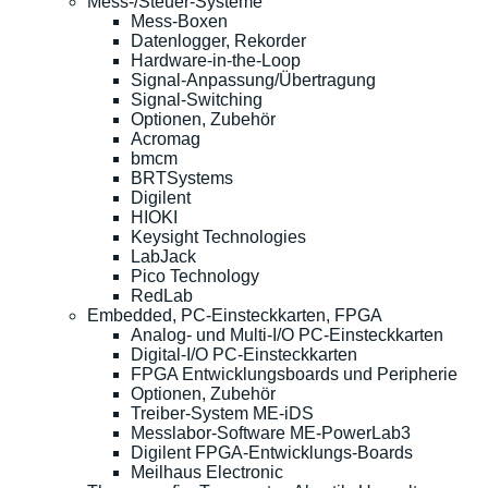
Mess-/Steuer-Systeme
Mess-Boxen
Datenlogger, Rekorder
Hardware-in-the-Loop
Signal-Anpassung/Übertragung
Signal-Switching
Optionen, Zubehör
Acromag
bmcm
BRTSystems
Digilent
HIOKI
Keysight Technologies
LabJack
Pico Technology
RedLab
Embedded, PC-Einsteckkarten, FPGA
Analog- und Multi-I/O PC-Einsteckkarten
Digital-I/O PC-Einsteckkarten
FPGA Entwicklungsboards und Peripherie
Optionen, Zubehör
Treiber-System ME-iDS
Messlabor-Software ME-PowerLab3
Digilent FPGA-Entwicklungs-Boards
Meilhaus Electronic