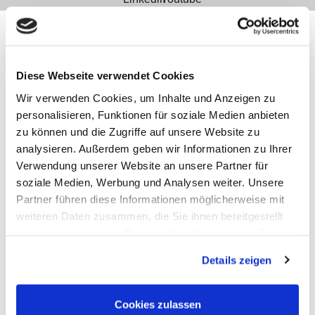
Diese Webseite verwendet Cookies
Kontakt
Kategorien
Informationen
Zahlarten
Wir verwenden Cookies, um Inhalte und Anzeigen zu
personalisieren, Funktionen für soziale Medien anbieten
Meilhaus
Impressum
zu können und die Zugriffe auf unsere Website zu
Electronic
AGB
analysieren. Außerdem geben wir Informationen zu Ihrer
GmbH
Datenschutz
Am
Widerruf
Verwendung unserer Website an unsere Partner für
Sonnenlicht 2
Zahlarten
soziale Medien, Werbung und Analysen weiter. Unsere
82239 Alling
Wir sind
Partner führen diese Informationen möglicherweise mit
Tel.:
ISO9001:2015-
+49(0)8141/5271-
zertifiziert
weiteren Daten zusammen, die Sie ihnen bereitgestellt
0
haben oder die sie im Rahmen Ihrer Nutzung der Dienste
Email:
gesammelt haben.
sales@meilhaus.de
Details zeigen
* Alle Preise inkl. MwSt. |
zzgl. Versandkosten
| ©
Shopsoftware CosmoShop
Cookies zulassen
Produkte