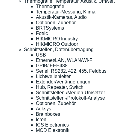
Thermografie, Temperatur, Akustik, Umwelt
Thermografie
Temperatur-Messung, Klima
Akustik-Kameras, Audio
Optionen, Zubehör
BRTSystems
Fotric
HIKMICRO Industry
HIKMICRO Outdoor
Schnittstellen, Datenübertragung
USB
Ethernet/LAN, WLAN/Wi-Fi
GPIB/IEEE488
Seriell RS232, 422, 455, Feldbus
Lichtwellenleiter
Extender/Verlängerungen
Hub, Repeater, Switch
Schnittstellen-/Medien-Umsetzer
Schnittstellen-/Protokoll-Analyse
Optionen, Zubehör
Acksys
Brainboxes
Icron
ICS Electronics
MCD Elektronik