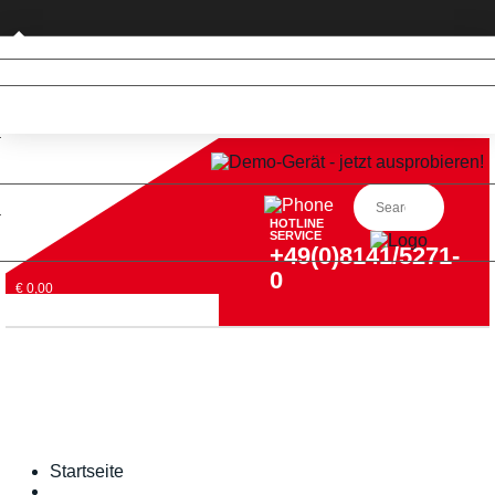
Privatkunde (nur DE)
HOTLINE
SERVICE
+49(0)8141/5271-
0
€ 0,00
Startseite