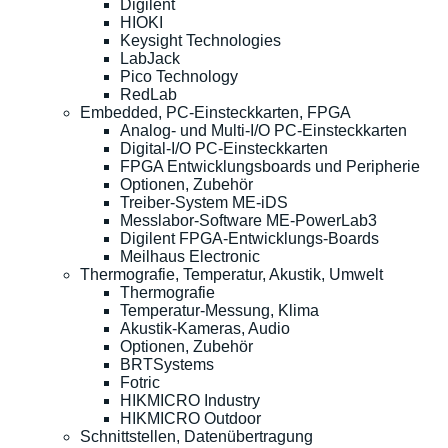
Digilent
HIOKI
Keysight Technologies
LabJack
Pico Technology
RedLab
Embedded, PC-Einsteckkarten, FPGA
Analog- und Multi-I/O PC-Einsteckkarten
Digital-I/O PC-Einsteckkarten
FPGA Entwicklungsboards und Peripherie
Optionen, Zubehör
Treiber-System ME-iDS
Messlabor-Software ME-PowerLab3
Digilent FPGA-Entwicklungs-Boards
Meilhaus Electronic
Thermografie, Temperatur, Akustik, Umwelt
Thermografie
Temperatur-Messung, Klima
Akustik-Kameras, Audio
Optionen, Zubehör
BRTSystems
Fotric
HIKMICRO Industry
HIKMICRO Outdoor
Schnittstellen, Datenübertragung