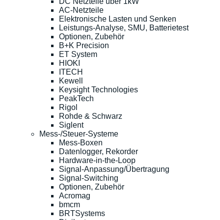
DC Netzteile über 1kW
AC-Netzteile
Elektronische Lasten und Senken
Leistungs-Analyse, SMU, Batterietest
Optionen, Zubehör
B+K Precision
ET System
HIOKI
ITECH
Kewell
Keysight Technologies
PeakTech
Rigol
Rohde & Schwarz
Siglent
Mess-/Steuer-Systeme
Mess-Boxen
Datenlogger, Rekorder
Hardware-in-the-Loop
Signal-Anpassung/Übertragung
Signal-Switching
Optionen, Zubehör
Acromag
bmcm
BRTSystems