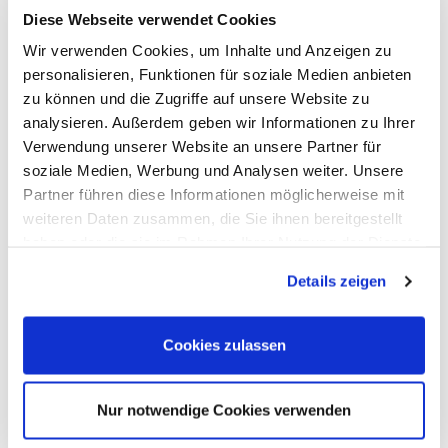
Optionen, Zubehör
Diese Webseite verwendet Cookies
Cleverscope
Wir verwenden Cookies, um Inhalte und Anzeigen zu
Digilent
Keysight Technologies
personalisieren, Funktionen für soziale Medien anbieten
Micsig
zu können und die Zugriffe auf unsere Website zu
PeakTech
analysieren. Außerdem geben wir Informationen zu Ihrer
Pico Technology
Red Pitaya
Verwendung unserer Website an unsere Partner für
Rigol
soziale Medien, Werbung und Analysen weiter. Unsere
Rohde & Schwarz
Partner führen diese Informationen möglicherweise mit
Siglent
Clampman
weiteren Daten zusammen, die Sie ihnen bereitgestellt
Multimeter, Prüfgeräte
haben oder die sie im Rahmen Ihrer Nutzung der Dienste
(Digital-)Multimeter, DMM
gesammelt haben.
Handheld-Messgeräte
Details zeigen
Sicherheitstester
Kabeltester
LCR-Meter, Impedanzmessung
Stromzangen-Messgeräte
Cookies zulassen
Strom-Sensorik
Leistungs-Analyse, SMU, Batterietest
Bildgebend
Nur notwendige Cookies verwenden
Optionen, Zubehör
B+K Precision
CAMI/CableEye