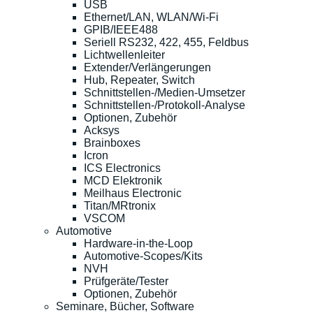
USB
Ethernet/LAN, WLAN/Wi-Fi
GPIB/IEEE488
Seriell RS232, 422, 455, Feldbus
Lichtwellenleiter
Extender/Verlängerungen
Hub, Repeater, Switch
Schnittstellen-/Medien-Umsetzer
Schnittstellen-/Protokoll-Analyse
Optionen, Zubehör
Acksys
Brainboxes
Icron
ICS Electronics
MCD Elektronik
Meilhaus Electronic
Titan/MRtronix
VSCOM
Automotive
Hardware-in-the-Loop
Automotive-Scopes/Kits
NVH
Prüfgeräte/Tester
Optionen, Zubehör
Seminare, Bücher, Software