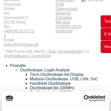
Electronic
AGB
GmbH
Datenschutz
Am
Widerruf
Sonnenlicht 2
Zahlarten
Tel
82239 Alling
Wir sind
Tel.:
ISO9001:2015-
+49(0)8141/5271-
zertifiziert
E-M
0
Email:
sales@meilhaus.de
New
* Alle Preise inkl. MwSt. |
zzgl. Versandkosten
| ©
Shopsoftware CosmoShop
Produkte
Oszilloskope, Logik-Analyse
Tisch-Oszilloskope mit Display
Modular-Oszilloskope, USB, LAN, SoC
Handheld Oszilloskope
Oszilloskope bis 100MHz
Oszilloskope bis 500MHz
Oszilloskope bis 1GHz und mehr
Logik-Analyse, Mixed-Signal
Sampling-Oszilloskope
Oszilloskop-Tastköpfe