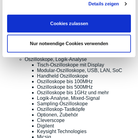
Details zeigen
Tel.:
ISO9001:2015-
+49(0)8141/5271-
zertifiziert
0
Email:
Cookies zulassen
sales@meilhaus.de
* Alle Preise inkl. MwSt. |
zzgl. Versandkosten
| ©
Shopsoftware CosmoShop
Nur notwendige Cookies verwenden
Produkte
Oszilloskope, Logik-Analyse
Tisch-Oszilloskope mit Display
Modular-Oszilloskope, USB, LAN, SoC
Handheld Oszilloskope
Oszilloskope bis 100MHz
Oszilloskope bis 500MHz
Oszilloskope bis 1GHz und mehr
Logik-Analyse, Mixed-Signal
Sampling-Oszilloskope
Oszilloskop-Tastköpfe
Optionen, Zubehör
Cleverscope
Digilent
Keysight Technologies
Micsig