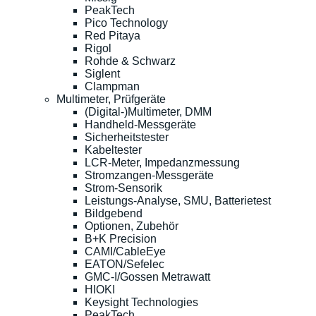
PeakTech
Pico Technology
Red Pitaya
Rigol
Rohde & Schwarz
Siglent
Clampman
Multimeter, Prüfgeräte
(Digital-)Multimeter, DMM
Handheld-Messgeräte
Sicherheitstester
Kabeltester
LCR-Meter, Impedanzmessung
Stromzangen-Messgeräte
Strom-Sensorik
Leistungs-Analyse, SMU, Batterietest
Bildgebend
Optionen, Zubehör
B+K Precision
CAMI/CableEye
EATON/Sefelec
GMC-I/Gossen Metrawatt
HIOKI
Keysight Technologies
PeakTech