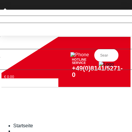
Privatkunde (nur DE)
HOTLINE
SERVICE
+49(0)8141/5271-
0
€ 0,00
Startseite