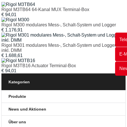
Rigol M3TB64 64-Kanal MUX Terminal-Box
€
94,01
Rigol M300 modulares Mess-, Schalt-System und Logger
€
1.176,91
Tel
Rigol M301 modulares Mess-, Schalt-System und Logger,
inkl. DMM
E-M
€
1.688,61
Rigol M3TB16 Actuator Terminal-Box
New
€
94,01
Kategorien
Produkte
News und Aktionen
Über uns