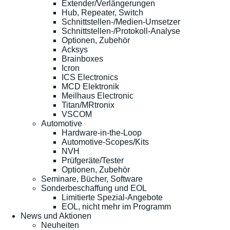
Extender/Verlängerungen
Hub, Repeater, Switch
Schnittstellen-/Medien-Umsetzer
Schnittstellen-/Protokoll-Analyse
Optionen, Zubehör
Acksys
Brainboxes
Icron
ICS Electronics
MCD Elektronik
Meilhaus Electronic
Titan/MRtronix
VSCOM
Automotive
Hardware-in-the-Loop
Automotive-Scopes/Kits
NVH
Prüfgeräte/Tester
Optionen, Zubehör
Seminare, Bücher, Software
Sonderbeschaffung und EOL
Limitierte Spezial-Angebote
EOL, nicht mehr im Programm
News und Aktionen
Neuheiten