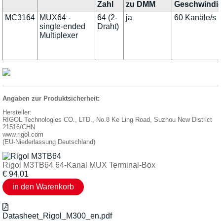
Zahl
zu DMM
Geschwindig
MC3164
MUX64 -
64 (2-
ja
60 Kanäle/s
single-ended
Draht)
Multiplexer
Angaben zur Produktsicherheit:
Hersteller:
RIGOL Technologies CO., LTD., No.8 Ke Ling Road, Suzhou New District
21516/CHN
www.rigol.com
(EU-Niederlassung Deutschland)
Rigol M3TB64 64-Kanal MUX Terminal-Box
€
94,01
Datasheet_Rigol_M300_en.pdf