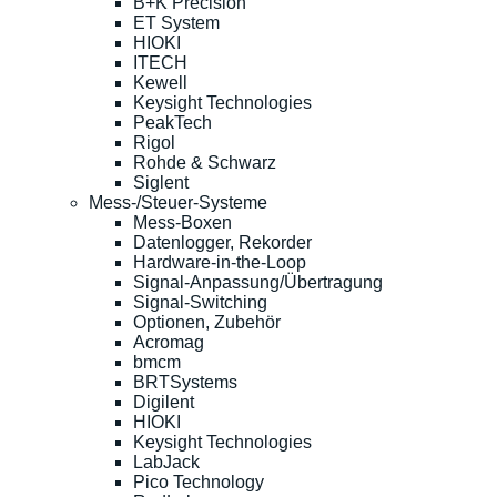
B+K Precision
ET System
HIOKI
ITECH
Kewell
Keysight Technologies
PeakTech
Rigol
Rohde & Schwarz
Siglent
Mess-/Steuer-Systeme
Mess-Boxen
Datenlogger, Rekorder
Hardware-in-the-Loop
Signal-Anpassung/Übertragung
Signal-Switching
Optionen, Zubehör
Acromag
bmcm
BRTSystems
Digilent
HIOKI
Keysight Technologies
LabJack
Pico Technology