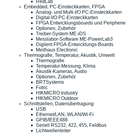
RedLab
Embedded, PC-Einsteckkarten, FPGA
Analog- und Multi-I/O PC-Einsteckkarten
Digital-I/O PC-Einsteckkarten
FPGA Entwicklungsboards und Peripherie
Optionen, Zubehör
Treiber-System ME-iDS
Messlabor-Software ME-PowerLab3
Digilent FPGA-Entwicklungs-Boards
Meilhaus Electronic
Thermografie, Temperatur, Akustik, Umwelt
Thermografie
Temperatur-Messung, Klima
Akustik-Kameras, Audio
Optionen, Zubehör
BRTSystems
Fotric
HIKMICRO Industry
HIKMICRO Outdoor
Schnittstellen, Datenübertragung
USB
Ethernet/LAN, WLAN/Wi-Fi
GPIB/IEEE488
Seriell RS232, 422, 455, Feldbus
Lichtwellenleiter