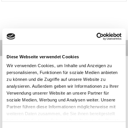
Diese Webseite verwendet Cookies
Wir verwenden Cookies, um Inhalte und Anzeigen zu
personalisieren, Funktionen für soziale Medien anbieten
zu können und die Zugriffe auf unsere Website zu
Kontakt
Kategorien
Informationen
Zahlarten
analysieren. Außerdem geben wir Informationen zu Ihrer
Verwendung unserer Website an unsere Partner für
soziale Medien, Werbung und Analysen weiter. Unsere
Meilhaus
Impressum
Partner führen diese Informationen möglicherweise mit
Electronic
AGB
GmbH
Datenschutz
weiteren Daten zusammen, die Sie ihnen bereitgestellt
Am
Widerruf
haben oder die sie im Rahmen Ihrer Nutzung der Dienste
Sonnenlicht 2
Zahlarten
gesammelt haben.
82239 Alling
Wir sind