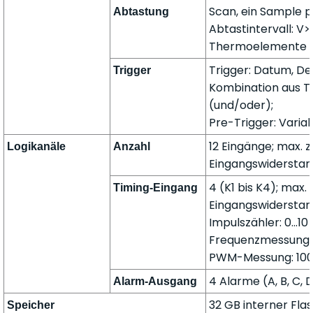
Scan, ein Sample p
Abtastung
Abtastintervall: V>
Thermoelemente un
Trigger: Datum, De
Trigger
Kombination aus T
(und/oder);
Pre-Trigger: Varia
12 Eingänge; max. z
Logikanäle
Anzahl
Eingangswiderstand
4 (K1 bis K4); max.
Timing-Eingang
Eingangswiderstand
Impulszähler: 0...10
Frequenzmessung: 1 
PWM-Messung: 100 H
4 Alarme (A, B, C, 
Alarm-Ausgang
32 GB interner Fla
Speicher