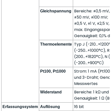
Bereiche: ±0,5 mV,
Gleichspannung
±50 mV, ±100 mV;
±0,5 V, ±1 V, ±2,5 V,
max. Eingangsspan
Genauigkeit: 0,1% 
Typ J (-210...+1200°
Thermoelemente
(-250...+1000°C), R 
(200...+1820°C), N (
(-200...+900°C)
Strom: 1 mA (Pt100)
Pt100, Pt1000
und 3-Draht; Genaui
Messwertes
Bereiche: 1 kΩ und 
Widerstand
Genauigkeit: 1 Ω (B
16 bit
Erfassungssystem
Auflösung