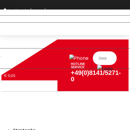
Privatkunde (nur DE)
HOTLINE
SERVICE
+49(0)8141/5271-
€ 0,00
0