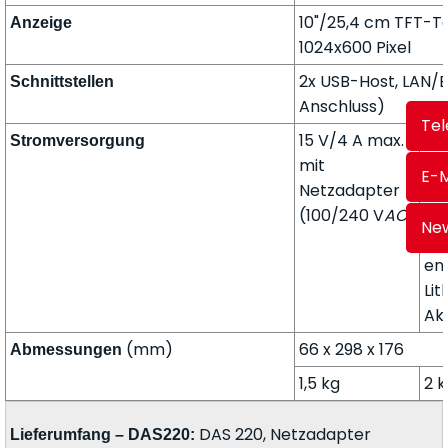
10"/25,4 cm TFT-T
Anzeige
1024x600 Pixel
2x USB-Host, LAN/E
Schnittstellen
Anschluss)
Tel
15 V/4 A max.
15
Stromversorgung
mit
mi
E-M
Netzadapter
Ne
(100/240 V
AC
)
(1
New
nic
en
Li
Ak
(mm)
66 x 298 x 176
Abmessungen
1,5 kg
2 k
DAS 220, Netzadapter
Lieferumfang – DAS220: