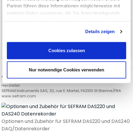
Signale und Zustände. Die Messung fokussiert sich oft
Partner führen diese Informationen möglicherweise mit
auf kurze Zeiträume, zum Beispiel direkt vor,
weiteren Daten zusammen, die Sie ihnen bereitgestellt
während und nach einem bestimmten Event
haben oder die sie im Rahmen Ihrer Nutzung der Dienste
(Sekunden bis Minuten um das Ereignis). Daten
gesammelt haben.
Details zeigen
werden daher oft nicht stetig, sondern nur bei
Erfüllung bestimmter Trigger-Bedingungen
gespeichert.
Cookies zulassen
Nur notwendige Cookies verwenden
Angaben zur Produktsicherheit:
Hersteller:
SEFRAM Instruments SAS, 32, rue E. Martel, F42100 St Etienne/FRA
www.sefram.com
Optionen und Zubehör für SEFRAM DAS220 und DAS240
DAQ/Datenrekorder