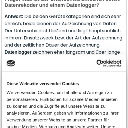
Datenrekoder und einem Datenlogger?
Die beiden Gerätekategorien sind sich sehr
Antwort:
ähnlich, beide dienen der Aufzeichnung von Daten.
Der Unterschied ist fließend und liegt hauptsächlich
in ihrem Einsatzzweck bzw. der Art der Aufzeichnung
und der zeitlichen Dauer der Aufzeichnung.
zeichnen eher langsam und über lange
Datenlogger
Zeiträume auf. Typisch sind zum Beispiel sich
langsam ändernde Messgrößen wie
Raumtemperatur oder Luftfeuchtigkeit und
Messzeiträume über Tage, Wochen oder Monate.
Diese Webseite verwendet Cookies
Datenlogger sind meist klein, um Platz zu sparen,
Wir verwenden Cookies, um Inhalte und Anzeigen zu
batteriebetrieben und autark. Sie speichern Daten
personalisieren, Funktionen für soziale Medien anbieten
intern zur späteren Auswertung am PC.
zu können und die Zugriffe auf unsere Website zu
zeichnen eher schnell und
Datenrekorder
analysieren. Außerdem geben wir Informationen zu Ihrer
ereignisorientiert auf. Sie haben höher Abtastraten
Verwendung unserer Website an unsere Partner für
für das Erfassen schnellerer Vorgänge, Ereignisse,
soziale Medien, Werbung und Analysen weiter. Unsere