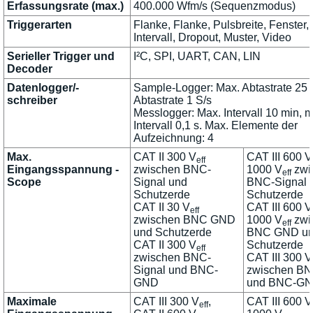
Erfassungsrate (max.)
400.000 Wfm/s (Sequenzmodus)
Triggerarten
Flanke, Flanke, Pulsbreite, Fenster, 
Intervall, Dropout, Muster, Video
Serieller Trigger und
I²C, SPI, UART, CAN, LIN
Decoder
Datenlogger/-
Sample-Logger: Max. Abtastrate 25 k
schreiber
Abtastrate 1 S/s
Messlogger: Max. Intervall 10 min, m
Intervall 0,1 s. Max. Elemente der
Aufzeichnung: 4
Max.
CAT II 300 V
CAT III 600 V
eff
Eingangsspannung -
zwischen BNC-
1000 V
zwi
eff
Scope
Signal und
BNC-Signal 
Schutzerde
Schutzerde
CAT II 30 V
CAT III 600 V
eff
zwischen BNC GND
1000 V
zwi
eff
und Schutzerde
BNC GND u
CAT II 300 V
Schutzerde
eff
zwischen BNC-
CAT III 300 V
Signal und BNC-
zwischen BN
GND
und BNC-G
Maximale
CAT III 300 V
,
CAT III 600 V
eff