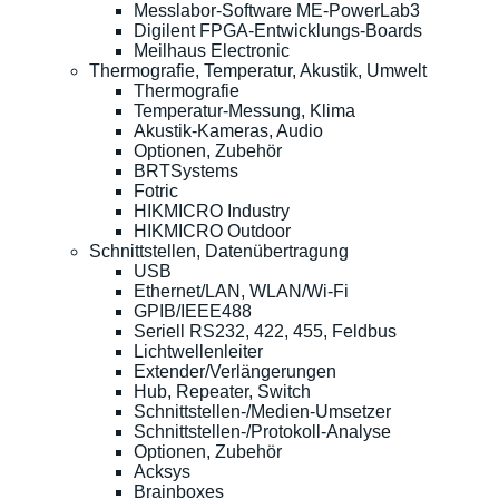
Messlabor-Software ME-PowerLab3
Digilent FPGA-Entwicklungs-Boards
Meilhaus Electronic
Thermografie, Temperatur, Akustik, Umwelt
Thermografie
Temperatur-Messung, Klima
Akustik-Kameras, Audio
Optionen, Zubehör
BRTSystems
Fotric
HIKMICRO Industry
HIKMICRO Outdoor
Schnittstellen, Datenübertragung
USB
Ethernet/LAN, WLAN/Wi-Fi
GPIB/IEEE488
Seriell RS232, 422, 455, Feldbus
Lichtwellenleiter
Extender/Verlängerungen
Hub, Repeater, Switch
Schnittstellen-/Medien-Umsetzer
Schnittstellen-/Protokoll-Analyse
Optionen, Zubehör
Acksys
Brainboxes