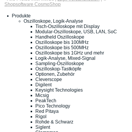
Shopsoftware CosmoShop
Produkte
Oszilloskope, Logik-Analyse
Tisch-Oszilloskope mit Display
Modular-Oszilloskope, USB, LAN, SoC
Handheld Oszilloskope
Oszilloskope bis 100MHz
Oszilloskope bis 500MHz
Oszilloskope bis 1GHz und mehr
Logik-Analyse, Mixed-Signal
Sampling-Oszilloskope
Oszilloskop-Tastköpfe
Optionen, Zubehör
Cleverscope
Digilent
Keysight Technologies
Micsig
PeakTech
Pico Technology
Red Pitaya
Rigol
Rohde & Schwarz
Siglent