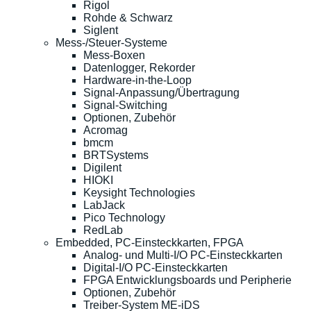
Rigol
Rohde & Schwarz
Siglent
Mess-/Steuer-Systeme
Mess-Boxen
Datenlogger, Rekorder
Hardware-in-the-Loop
Signal-Anpassung/Übertragung
Signal-Switching
Optionen, Zubehör
Acromag
bmcm
BRTSystems
Digilent
HIOKI
Keysight Technologies
LabJack
Pico Technology
RedLab
Embedded, PC-Einsteckkarten, FPGA
Analog- und Multi-I/O PC-Einsteckkarten
Digital-I/O PC-Einsteckkarten
FPGA Entwicklungsboards und Peripherie
Optionen, Zubehör
Treiber-System ME-iDS