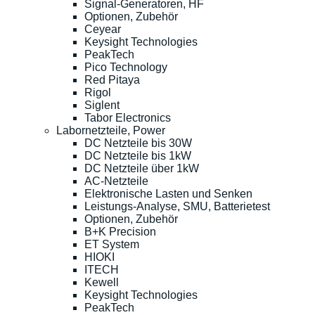
Signal-Generatoren, HF
Optionen, Zubehör
Ceyear
Keysight Technologies
PeakTech
Pico Technology
Red Pitaya
Rigol
Siglent
Tabor Electronics
Labornetzteile, Power
DC Netzteile bis 30W
DC Netzteile bis 1kW
DC Netzteile über 1kW
AC-Netzteile
Elektronische Lasten und Senken
Leistungs-Analyse, SMU, Batterietest
Optionen, Zubehör
B+K Precision
ET System
HIOKI
ITECH
Kewell
Keysight Technologies
PeakTech