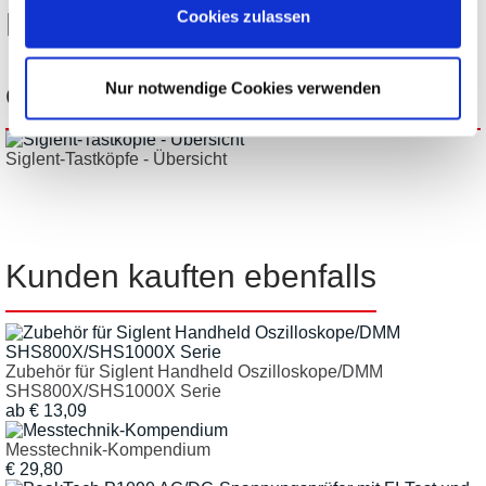
Diese Produkte könnten Sie
Cookies zulassen
ebenfalls interessieren:
Nur notwendige Cookies verwenden
Siglent-Tastköpfe - Übersicht
Kunden kauften ebenfalls
Zubehör für Siglent Handheld Oszilloskope/DMM
SHS800X/SHS1000X Serie
ab
€
13,09
Messtechnik-Kompendium
€
29,80