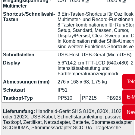
Eingangsspannung -
CAT II 600 V
1000 V
eff
eff
Multimeter
Shortcut-/Schnellwahl-
3 Ein-Tasten-Shortcuts für Oszillosk
Tasten
Multimeter- und Record-Funktionen
8 Tastenkombinationen für Run/Stop
Setup, Standard, Messen, Cursor,
Display/Persist, Clear Sweep und 
In Kombination mit der Shift-/Umscha
sind weitere Funktions-Shortcuts ve
Schnittstellen
USB-Host, USB-Gerät (MicroUSB)
Display
5,6"/14,2 cm TFT-LCD (640x480); 25
Intensitätsabstufung und
Farbtemperaturanzeigemodi
Tel
Abmessungen (mm)
276 x 168 x 68; 1,75 kg
Schutzart
IP51
E-M
Tastkopf-Typ
PP510
PP215
PB925
Lieferumfang:
Handheld-Gerät SHS 810X, 820X, 1102X
New
oder 1202X, USB-Kabel, Schnellstartanleitung, passiver
Tastkopf, Zertifikat, Netzadapter, Batterie, Strommessadapter
SCD600MA, Strommessadapter SCD10A, Tragetasche.