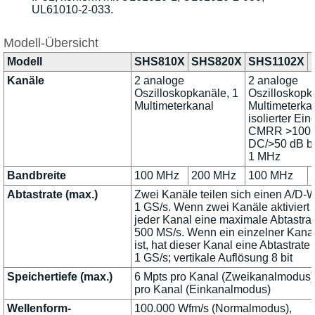
UL61010-2-033.
Modell-Übersicht
Modell
SHS810X
SHS820X
SHS1102X
Kanäle
2 analoge
2 analoge
Oszilloskopkanäle, 1
Oszilloskopk
Multimeterkanal
Multimeterka
isolierter Ei
CMRR >100 
DC/>50 dB b
1 MHz
Bandbreite
100 MHz
200 MHz
100 MHz
Abtastrate (max.)
Zwei Kanäle teilen sich einen A/D-W
1 GS/s. Wenn zwei Kanäle aktiviert s
jeder Kanal eine maximale Abtastra
500 MS/s. Wenn ein einzelner Kanal 
ist, hat dieser Kanal eine Abtastrate
1 GS/s; vertikale Auflösung 8 bit
Speichertiefe (max.)
6 Mpts pro Kanal (Zweikanalmodus)
pro Kanal (Einkanalmodus)
Wellenform-
100.000 Wfm/s (Normalmodus),