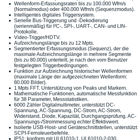
Wellenform-Erfassungsraten bis zu 100.000 Wfm/s
(Normalmodus) oder 400.000 Wfm/s (Sequenzmodus).
Intelligentes digitales Triggersystem.
Serielle Bus-Triggerung und -Dekodierung
(serienmäßig) für I²C-, SPI-, UART-, CAN- und LIN-
Protokolle.
Video-Trigger/HDTV.
Aufzeichnungslänge bis zu 12 Mpts.
Segmentierter Erfassungsmodus (Sequenz), der die
maximale Aufzeichnungslänge in mehrere Segmente
(bis zu 80.000) unterteilt, je nach den vom Benutzer
festgelegten Triggerbedingungen.
Funktion zur Aufzeichnung historischer Wellenformen
(maximale Länge der aufgezeichneten Wellenform:
80.000 Bilder).
1 Mpts FFT. Unterstützung von Peaks und Markern.
Mathematische Funktionen, automatische Messfunktion
für 38 Parameter, Messstatistiken.
6000 Zähler Digitalmultimeter, unterstützt DC-
Spannung, AC-Spannung, DC-Strom, AC-Strom,
Widerstand, Diode, Kapazität, Durchgangsprüfung. AC-
Spannungs-/Strommessung echter Effektivwert.
Isolierte USB-Host- und Geräteschnittstellen, unterstützt
SCPI-Fernsteuerbefehle.
IP51; konform mit UL61010-1, UL61010-2-030,