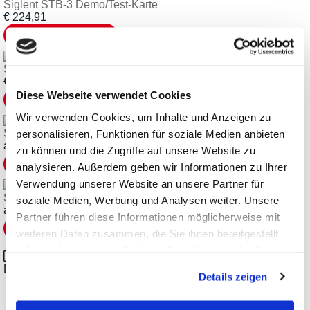
Siglent STB-3 Demo/Test-Karte
€
224,91
Siglent HPB4010 Hochspannungstastkopf
€
546,21
Diese Webseite verwendet Cookies
Wir verwenden Cookies, um Inhalte und Anzeigen zu
Siglent CP-Serie Strom-Tastköpfe
personalisieren, Funktionen für soziale Medien anbieten
ab
€
486,71
zu können und die Zugriffe auf unsere Website zu
analysieren. Außerdem geben wir Informationen zu Ihrer
Verwendung unserer Website an unsere Partner für
Siglent DPB-Serie aktive, differenzielle Tastköpfe
soziale Medien, Werbung und Analysen weiter. Unsere
ab
€
474,81
Partner führen diese Informationen möglicherweise mit
weiteren Daten zusammen, die Sie ihnen bereitgestellt
haben oder die sie im Rahmen Ihrer Nutzung der Dienste
gesammelt haben.
Datasheet_Siglent_SHS800X_SHS1000X_en.pdf
Details zeigen