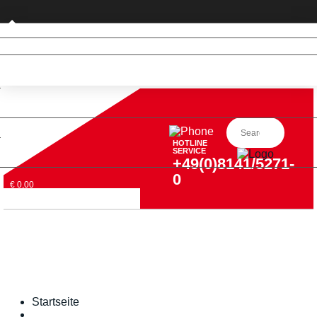
Privatkunde (nur DE)
HOTLINE
SERVICE
+49(0)8141/5271-
0
€ 0,00
Startseite