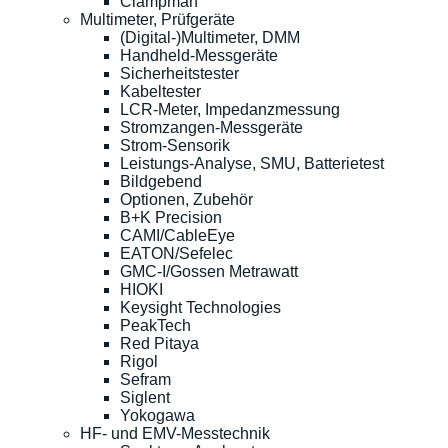
Clampman
Multimeter, Prüfgeräte
(Digital-)Multimeter, DMM
Handheld-Messgeräte
Sicherheitstester
Kabeltester
LCR-Meter, Impedanzmessung
Stromzangen-Messgeräte
Strom-Sensorik
Leistungs-Analyse, SMU, Batterietest
Bildgebend
Optionen, Zubehör
B+K Precision
CAMI/CableEye
EATON/Sefelec
GMC-I/Gossen Metrawatt
HIOKI
Keysight Technologies
PeakTech
Red Pitaya
Rigol
Sefram
Siglent
Yokogawa
HF- und EMV-Messtechnik