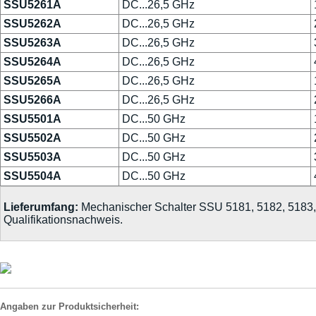
SSU5261A
DC...26,5 GHz
SSU5262A
DC...26,5 GHz
SSU5263A
DC...26,5 GHz
SSU5264A
DC...26,5 GHz
SSU5265A
DC...26,5 GHz
SSU5266A
DC...26,5 GHz
SSU5501A
DC...50 GHz
SSU5502A
DC...50 GHz
SSU5503A
DC...50 GHz
SSU5504A
DC...50 GHz
Lieferumfang:
Mechanischer Schalter SSU 5181, 5182, 5183, 
Qualifikationsnachweis.
Angaben zur Produktsicherheit: