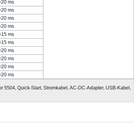
<20 ms
<20 ms
<20 ms
<20 ms
<15 ms
<15 ms
<20 ms
<20 ms
<20 ms
<20 ms
or 5504, Quick-Start, Stromkabel, AC-DC-Adapter, USB-Kabel,