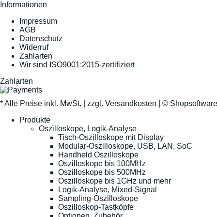
Informationen
Impressum
AGB
Datenschutz
Widerruf
Zahlarten
Wir sind ISO9001:2015-zertifiziert
Zahlarten
* Alle Preise inkl. MwSt. |
zzgl. Versandkosten
| ©
Shopsoftwar
Produkte
Oszilloskope, Logik-Analyse
Tisch-Oszilloskope mit Display
Modular-Oszilloskope, USB, LAN, SoC
Handheld Oszilloskope
Oszilloskope bis 100MHz
Oszilloskope bis 500MHz
Oszilloskope bis 1GHz und mehr
Logik-Analyse, Mixed-Signal
Sampling-Oszilloskope
Oszilloskop-Tastköpfe
Optionen, Zubehör