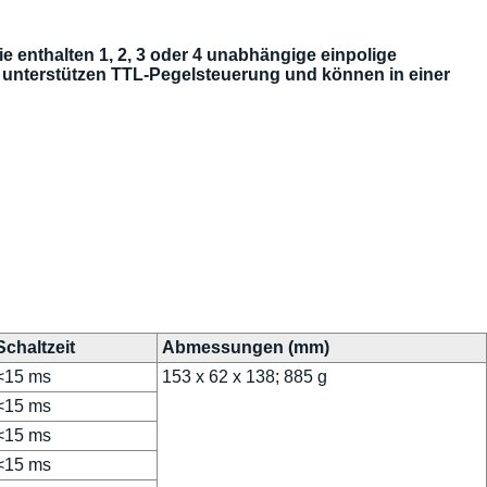
 enthalten 1, 2, 3 oder 4 unabhängige einpolige
 unterstützen TTL-Pegelsteuerung und können in einer
Schaltzeit
Abmessungen (mm)
<15 ms
153 x 62 x 138; 885 g
<15 ms
<15 ms
<15 ms