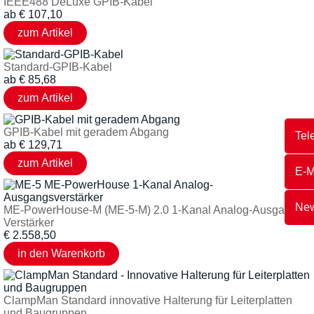
IEEE488 DeLuxe GPIB-Kabel
ab
€
107,10
Standard-GPIB-Kabel
ab
€
85,68
GPIB-Kabel mit geradem Abgang
Tel
ab
€
129,71
E-M
New
ME-PowerHouse-M (ME-5-M) 2.0 1-Kanal Analog-Ausgangs-
Verstärker
€
2.558,50
ClampMan Standard innovative Halterung für Leiterplatten
und Baugruppen