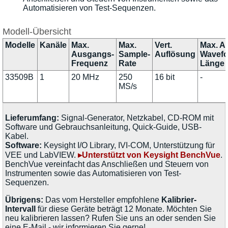
Automatisieren von Test-Sequenzen.
Modell-Übersicht
Modelle
Kanäle
Max.
Max.
Vert.
Max. Ar
Ausgangs-
Sample-
Auflösung
Wavefo
Frequenz
Rate
Länge
33509B
1
20 MHz
250
16 bit
-
MS/s
Lieferumfang:
Signal-Generator, Netzkabel, CD-ROM mit
Software und Gebrauchsanleitung, Quick-Guide, USB-
Kabel.
Software:
Keysight I/O Library, IVI-COM, Unterstützung für
VEE und LabVIEW.
▸Unterstützt von Keysight BenchVue
.
BenchVue vereinfacht das Anschließen und Steuern von
Instrumenten sowie das Automatisieren von Test-
Sequenzen.
Übrigens:
Das vom Hersteller empfohlene
Kalibrier-
Intervall
für diese Geräte beträgt 12 Monate. Möchten Sie
neu kalibrieren lassen? Rufen Sie uns an oder senden Sie
eine E-Mail - wir informieren Sie gerne!