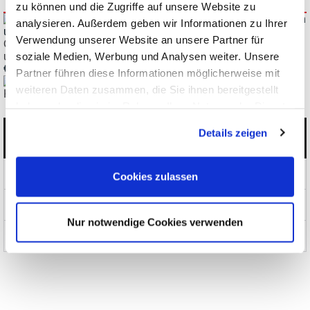
zu können und die Zugriffe auf unsere Website zu
analysieren. Außerdem geben wir Informationen zu Ihrer
Verwendung unserer Website an unsere Partner für
ClampMan Standard innovative Halterung für Leiterplatten
soziale Medien, Werbung und Analysen weiter. Unsere
und Baugruppen
€ 1.944,46
Partner führen diese Informationen möglicherweise mit
weiteren Daten zusammen, die Sie ihnen bereitgestellt
Keysight BenchVue PathWave Instrument Workflow Software
haben oder die sie im Rahmen Ihrer Nutzung der Dienste
gesammelt haben.
Details zeigen
Kategorien
Produkte
Cookies zulassen
News und Aktionen
Nur notwendige Cookies verwenden
Über uns