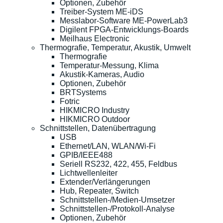
Optionen, Zubehör
Treiber-System ME-iDS
Messlabor-Software ME-PowerLab3
Digilent FPGA-Entwicklungs-Boards
Meilhaus Electronic
Thermografie, Temperatur, Akustik, Umwelt
Thermografie
Temperatur-Messung, Klima
Akustik-Kameras, Audio
Optionen, Zubehör
BRTSystems
Fotric
HIKMICRO Industry
HIKMICRO Outdoor
Schnittstellen, Datenübertragung
USB
Ethernet/LAN, WLAN/Wi-Fi
GPIB/IEEE488
Seriell RS232, 422, 455, Feldbus
Lichtwellenleiter
Extender/Verlängerungen
Hub, Repeater, Switch
Schnittstellen-/Medien-Umsetzer
Schnittstellen-/Protokoll-Analyse
Optionen, Zubehör