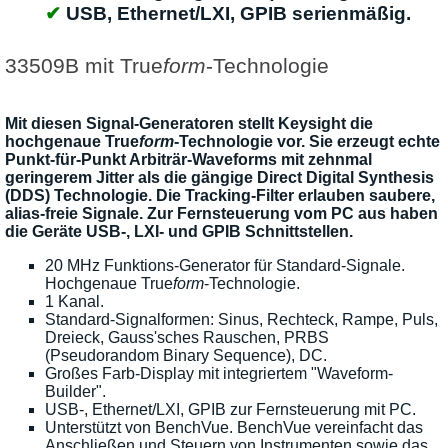
USB, Ethernet/LXI, GPIB serienmäßig.
33509B mit True
form
-Technologie
Mit diesen Signal-Generatoren stellt Keysight die
hochgenaue True
form
-Technologie vor. Sie erzeugt echte
Punkt-für-Punkt Arbiträr-Waveforms mit zehnmal
geringerem Jitter als die gängige Direct Digital Synthesis
(DDS) Technologie. Die Tracking-Filter erlauben saubere,
alias-freie Signale. Zur Fernsteuerung vom PC aus haben
die Geräte USB-, LXI- und GPIB Schnittstellen.
20 MHz Funktions-Generator für Standard-Signale.
Hochgenaue True
form
-Technologie.
1 Kanal.
Standard-Signalformen: Sinus, Rechteck, Rampe, Puls,
Dreieck, Gauss'sches Rauschen, PRBS
(Pseudorandom Binary Sequence), DC.
Großes Farb-Display mit integriertem "Waveform-
Builder".
USB-, Ethernet/LXI, GPIB zur Fernsteuerung mit PC.
Unterstützt von BenchVue. BenchVue vereinfacht das
Anschließen und Steuern von Instrumenten sowie das