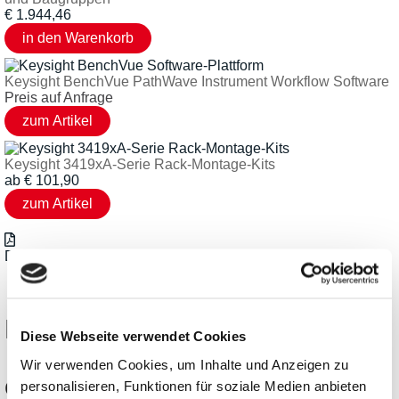
€
1.944,46
Keysight BenchVue PathWave Instrument Workflow Software
Preis auf Anfrage
Keysight 3419xA-Serie Rack-Montage-Kits
ab
€
101,90
Datasheet_Keysight_33500B_33600A_en.pdf
Diese Produkte könnten Sie
Diese Webseite verwendet Cookies
Wir verwenden Cookies, um Inhalte und Anzeigen zu
ebenfalls interessieren:
personalisieren, Funktionen für soziale Medien anbieten