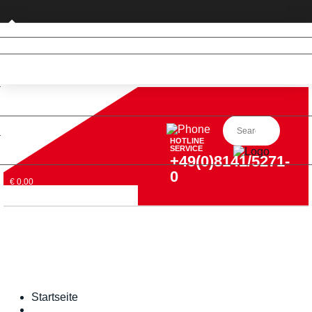
Privatkunde (nur DE)
HOTLINE
SERVICE
+49(0)8141/5271-
0
€ 0,00
Startseite