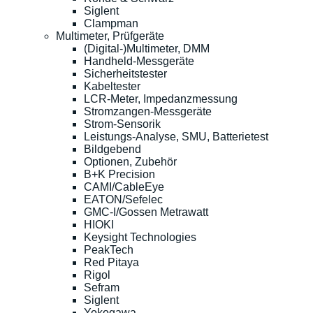
Siglent
Clampman
Multimeter, Prüfgeräte
(Digital-)Multimeter, DMM
Handheld-Messgeräte
Sicherheitstester
Kabeltester
LCR-Meter, Impedanzmessung
Stromzangen-Messgeräte
Strom-Sensorik
Leistungs-Analyse, SMU, Batterietest
Bildgebend
Optionen, Zubehör
B+K Precision
CAMI/CableEye
EATON/Sefelec
GMC-I/Gossen Metrawatt
HIOKI
Keysight Technologies
PeakTech
Red Pitaya
Rigol
Sefram
Siglent
Yokogawa