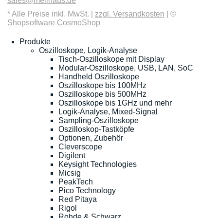
sales@meilhaus.de
* Alle Preise inkl. MwSt. |
zzgl. Versandkosten
| ©
Shopsoftware CosmoShop
Produkte
Oszilloskope, Logik-Analyse
Tisch-Oszilloskope mit Display
Modular-Oszilloskope, USB, LAN, SoC
Handheld Oszilloskope
Oszilloskope bis 100MHz
Oszilloskope bis 500MHz
Oszilloskope bis 1GHz und mehr
Logik-Analyse, Mixed-Signal
Sampling-Oszilloskope
Oszilloskop-Tastköpfe
Optionen, Zubehör
Cleverscope
Digilent
Keysight Technologies
Micsig
PeakTech
Pico Technology
Red Pitaya
Rigol
Rohde & Schwarz