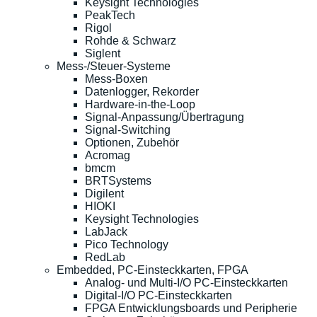
Keysight Technologies
PeakTech
Rigol
Rohde & Schwarz
Siglent
Mess-/Steuer-Systeme
Mess-Boxen
Datenlogger, Rekorder
Hardware-in-the-Loop
Signal-Anpassung/Übertragung
Signal-Switching
Optionen, Zubehör
Acromag
bmcm
BRTSystems
Digilent
HIOKI
Keysight Technologies
LabJack
Pico Technology
RedLab
Embedded, PC-Einsteckkarten, FPGA
Analog- und Multi-I/O PC-Einsteckkarten
Digital-I/O PC-Einsteckkarten
FPGA Entwicklungsboards und Peripherie