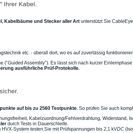
 Ihrer Kabel.
, Kabelbäume und Stecker aller Art
unterstützt Sie CableEye.
ungstechnik etc. - überall dort, wo es auf zuverlässig funktioni
age ("Guided Assembly"). Es lässt sich nach kurzer Einlernphas
cherung ausführliche Prüf-Protokolle.
sicher.
punkte auf bis zu 2560 Testpunkte
. So prüfen Sie auch komp
ungsfreiheit, Kabelzuordnung/Fehlverdrahtung, Widerstand, Is
ler
durch Tests in Dauerschleife.
m HVX-System testen Sie mit Prüfspannungen bis 2,1 kV
DC
(Iso