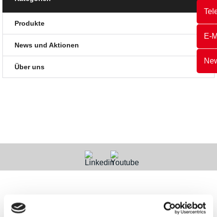
Tel
Produkte
E-M
News und Aktionen
New
Über uns