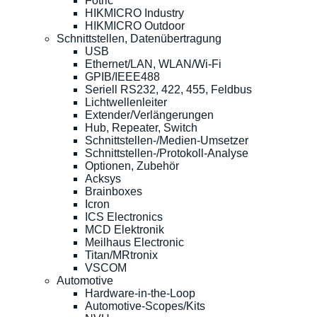
Fotric
HIKMICRO Industry
HIKMICRO Outdoor
Schnittstellen, Datenübertragung
USB
Ethernet/LAN, WLAN/Wi-Fi
GPIB/IEEE488
Seriell RS232, 422, 455, Feldbus
Lichtwellenleiter
Extender/Verlängerungen
Hub, Repeater, Switch
Schnittstellen-/Medien-Umsetzer
Schnittstellen-/Protokoll-Analyse
Optionen, Zubehör
Acksys
Brainboxes
Icron
ICS Electronics
MCD Elektronik
Meilhaus Electronic
Titan/MRtronix
VSCOM
Automotive
Hardware-in-the-Loop
Automotive-Scopes/Kits