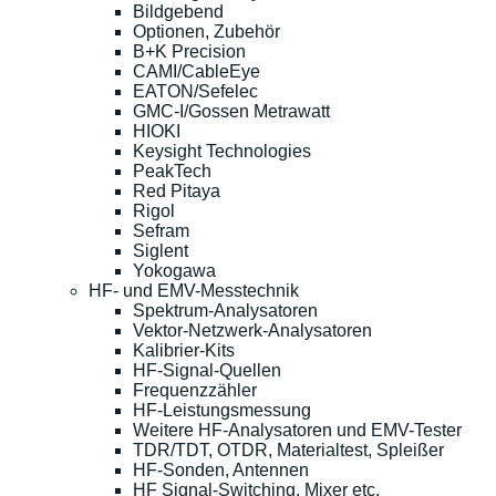
Bildgebend
Optionen, Zubehör
B+K Precision
CAMI/CableEye
EATON/Sefelec
GMC-I/Gossen Metrawatt
HIOKI
Keysight Technologies
PeakTech
Red Pitaya
Rigol
Sefram
Siglent
Yokogawa
HF- und EMV-Messtechnik
Spektrum-Analysatoren
Vektor-Netzwerk-Analysatoren
Kalibrier-Kits
HF-Signal-Quellen
Frequenzzähler
HF-Leistungsmessung
Weitere HF-Analysatoren und EMV-Tester
TDR/TDT, OTDR, Materialtest, Spleißer
HF-Sonden, Antennen
HF Signal-Switching, Mixer etc.