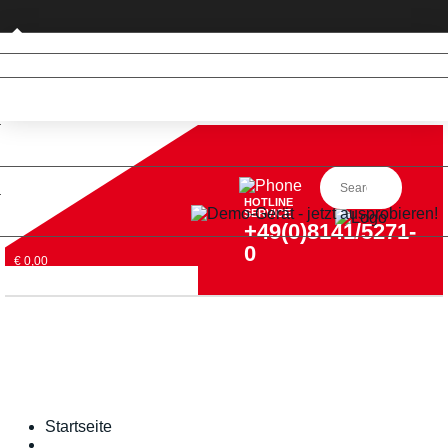
Privatkunde (nur DE)
HOTLINE
SERVICE
+49(0)8141/5271-
0
€ 0,00
Startseite