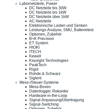
Labornetzteile, Power
DC Netzteile bis 30W
DC Netzteile bis 1kW
DC Netzteile über 1kW
AC-Netzteile
Elektronische Lasten und Senken
Leistungs-Analyse, SMU, Batterietest
Optionen, Zubehör
B+K Precision
ET System
HIOKI
ITECH
Kewell
Keysight Technologies
PeakTech
Rigol
Rohde & Schwarz
Siglent
Mess-/Steuer-Systeme
Mess-Boxen
Datenlogger, Rekorder
Hardware-in-the-Loop
Signal-Anpassung/Übertragung
Signal-Switching
Optionen, Zubehör