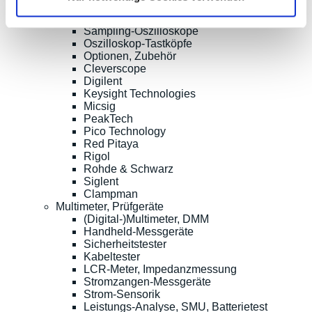
Oszilloskope bis 1GHz und mehr
Logik-Analyse, Mixed-Signal
Sampling-Oszilloskope
Oszilloskop-Tastköpfe
Optionen, Zubehör
Cleverscope
Digilent
Keysight Technologies
Micsig
PeakTech
Pico Technology
Red Pitaya
Rigol
Rohde & Schwarz
Siglent
Clampman
Multimeter, Prüfgeräte
(Digital-)Multimeter, DMM
Handheld-Messgeräte
Sicherheitstester
Kabeltester
LCR-Meter, Impedanzmessung
Stromzangen-Messgeräte
Strom-Sensorik
Leistungs-Analyse, SMU, Batterietest