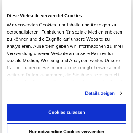
Kontakt
Kategorien
Informationen
Zahlarten
Diese Webseite verwendet Cookies
Meilhaus
Impressum
Wir verwenden Cookies, um Inhalte und Anzeigen zu
Electronic
AGB
GmbH
Datenschutz
personalisieren, Funktionen für soziale Medien anbieten
Am
Widerruf
zu können und die Zugriffe auf unsere Website zu
Sonnenlicht 2
Zahlarten
analysieren. Außerdem geben wir Informationen zu Ihrer
82239 Alling
Wir sind
Tel.:
ISO9001:2015-
Verwendung unserer Website an unsere Partner für
+49(0)8141/5271-
zertifiziert
soziale Medien, Werbung und Analysen weiter. Unsere
0
Partner führen diese Informationen möglicherweise mit
Email:
sales@meilhaus.de
weiteren Daten zusammen, die Sie ihnen bereitgestellt
* Alle Preise inkl. MwSt. |
zzgl. Versandkosten
| ©
haben oder die sie im Rahmen Ihrer Nutzung der Dienste
Shopsoftware CosmoShop
gesammelt haben.
Details zeigen
Produkte
Oszilloskope, Logik-Analyse
Tisch-Oszilloskope mit Display
Cookies zulassen
Modular-Oszilloskope, USB, LAN, SoC
Handheld Oszilloskope
Oszilloskope bis 100MHz
Oszilloskope bis 500MHz
Nur notwendige Cookies verwenden