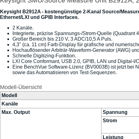
Keysight SMU/Source Measure Unit B2912A, 2
Keysight B2912A - kostengünstige 2-Kanal Source/Measur
Ethernet/LXI und GPIB Interfaces.
2 Kanäle.
Integrierte, präzise Spannungs-/Strom-Quelle (Quadrant
Großer Bereich bis 210 V, 3 ADC/10,5 A Puls.
4,3" (ca. 11 cm) Farb-Display für grafische und numerisch
Hochauflösender Arbiträr-Waveform-Generator (AWG) und
Schnelle Digitizing-Funktion.
LXI Core Conformant, USB 2.0, GPIB, LAN und Digital-I/O
Eine BenchVue Software-Lizenz (BV0003B) ist jetzt bei 
sowie das Automatisieren von Test-Sequenzen.
Modell-Übersicht
Modell
Kanäle
Max. Output
Spannung
Strom
Leistung