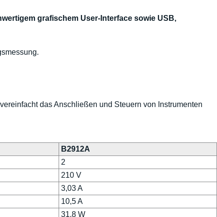
wertigem grafischem User-Interface sowie USB,
ngsmessung.
vereinfacht das Anschließen und Steuern von Instrumenten
B2912A
2
210 V
3,03 A
10,5 A
31,8 W