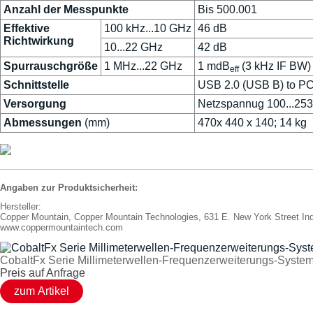
Anzahl der Messpunkte
Bis 500.001
Effektive
100 kHz...10 GHz
46 dB
Richtwirkung
10...22 GHz
42 dB
Spurrauschgröße
1 MHz...22 GHz
1 mdB
(3 kHz IF BW)
eff
Schnittstelle
USB 2.0 (USB B) to P
Versorgung
Netzspannug 100...253
Abmessungen
(mm)
470x 440 x 140; 14 kg
Angaben zur Produktsicherheit:
Hersteller:
Copper Mountain, Copper Mountain Technologies, 631 E. New York Street In
www.coppermountaintech.com
CobaltFx Serie Millimeterwellen-Frequenzerweiterungs-Syste
Preis auf Anfrage