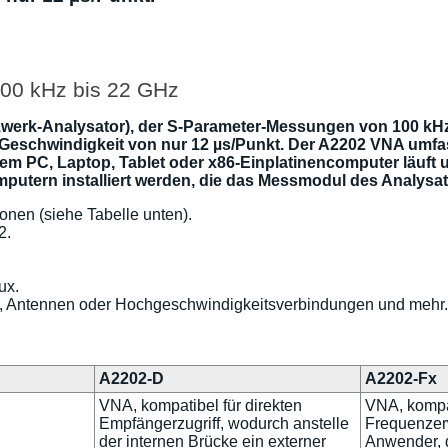
00 kHz bis 22 GHz
zwerk-Analysator), der S-Parameter-Messungen von 100 kHz
-Geschwindigkeit von nur 12 µs/Punkt. Der A2202 VNA um
m PC, Laptop, Tablet oder x86-Einplatinencomputer läuft 
putern installiert werden, die das Messmodul des Analysa
onen (siehe Tabelle unten).
2.
ux.
rn, Antennen oder Hochgeschwindigkeitsverbindungen und mehr.
A2202-D
A2202-Fx
VNA, kompatibel für direkten
VNA, kompat
Empfängerzugriff, wodurch anstelle
Frequenzer
der internen Brücke ein externer
Anwender, d