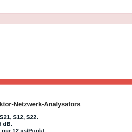
ektor-Netzwerk-Analysators
S21, S12, S22.
5 dB.
 nur 12 µs/Punkt.