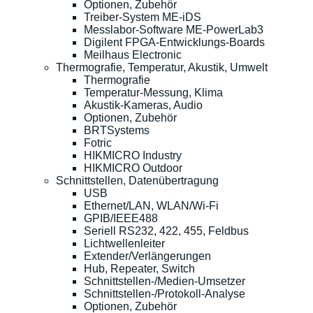
Optionen, Zubehör
Treiber-System ME-iDS
Messlabor-Software ME-PowerLab3
Digilent FPGA-Entwicklungs-Boards
Meilhaus Electronic
Thermografie, Temperatur, Akustik, Umwelt
Thermografie
Temperatur-Messung, Klima
Akustik-Kameras, Audio
Optionen, Zubehör
BRTSystems
Fotric
HIKMICRO Industry
HIKMICRO Outdoor
Schnittstellen, Datenübertragung
USB
Ethernet/LAN, WLAN/Wi-Fi
GPIB/IEEE488
Seriell RS232, 422, 455, Feldbus
Lichtwellenleiter
Extender/Verlängerungen
Hub, Repeater, Switch
Schnittstellen-/Medien-Umsetzer
Schnittstellen-/Protokoll-Analyse
Optionen, Zubehör