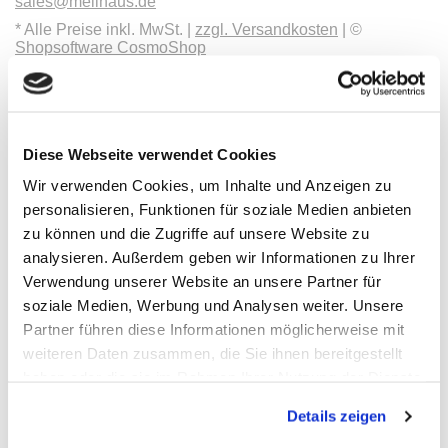
sales@meilhaus.de
* Alle Preise inkl. MwSt. |
zzgl. Versandkosten
| ©
Shopsoftware CosmoShop
Produkte
Oszilloskope, Logik-Analyse
Tisch-Oszilloskope mit Display
Modular-Oszilloskope, USB, LAN, SoC
Diese Webseite verwendet Cookies
Handheld Oszilloskope
Oszilloskope bis 100MHz
Wir verwenden Cookies, um Inhalte und Anzeigen zu
Oszilloskope bis 500MHz
personalisieren, Funktionen für soziale Medien anbieten
Oszilloskope bis 1GHz und mehr
Logik-Analyse, Mixed-Signal
zu können und die Zugriffe auf unsere Website zu
Sampling-Oszilloskope
analysieren. Außerdem geben wir Informationen zu Ihrer
Oszilloskop-Tastköpfe
Verwendung unserer Website an unsere Partner für
Optionen, Zubehör
Cleverscope
soziale Medien, Werbung und Analysen weiter. Unsere
Digilent
Partner führen diese Informationen möglicherweise mit
Keysight Technologies
weiteren Daten zusammen, die Sie ihnen bereitgestellt
Micsig
PeakTech
haben oder die sie im Rahmen Ihrer Nutzung der Dienste
Pico Technology
gesammelt haben.
Red Pitaya
Details zeigen
Rigol
Rohde & Schwarz