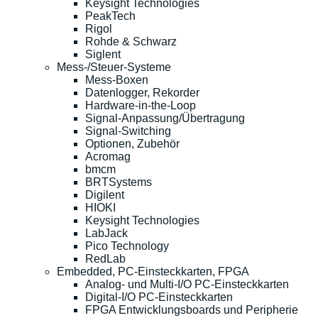
Keysight Technologies
PeakTech
Rigol
Rohde & Schwarz
Siglent
Mess-/Steuer-Systeme
Mess-Boxen
Datenlogger, Rekorder
Hardware-in-the-Loop
Signal-Anpassung/Übertragung
Signal-Switching
Optionen, Zubehör
Acromag
bmcm
BRTSystems
Digilent
HIOKI
Keysight Technologies
LabJack
Pico Technology
RedLab
Embedded, PC-Einsteckkarten, FPGA
Analog- und Multi-I/O PC-Einsteckkarten
Digital-I/O PC-Einsteckkarten
FPGA Entwicklungsboards und Peripherie