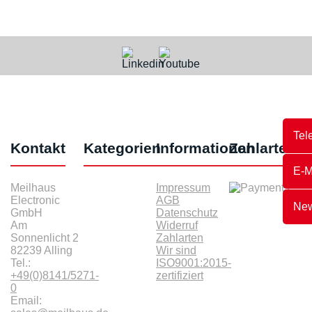
Tel
Kontakt
Kategorien
Informationen
Zahlarten
E-M
Meilhaus
Impressum
Electronic
AGB
New
GmbH
Datenschutz
Am
Widerruf
Sonnenlicht 2
Zahlarten
82239 Alling
Wir sind
Tel.:
ISO9001:2015-
+49(0)8141/5271-
zertifiziert
0
Email: