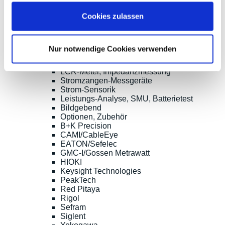
Siglent
Cookies zulassen
Clampman
Multimeter, Prüfgeräte
(Digital-)Multimeter, DMM
Handheld-Messgeräte
Nur notwendige Cookies verwenden
Sicherheitstester
Kabeltester
LCR-Meter, Impedanzmessung
Stromzangen-Messgeräte
Strom-Sensorik
Leistungs-Analyse, SMU, Batterietest
Bildgebend
Optionen, Zubehör
B+K Precision
CAMI/CableEye
EATON/Sefelec
GMC-I/Gossen Metrawatt
HIOKI
Keysight Technologies
PeakTech
Red Pitaya
Rigol
Sefram
Siglent