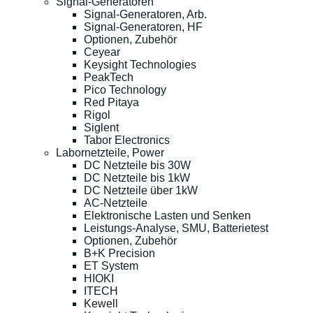
Signal-Generatoren
Signal-Generatoren, Arb.
Signal-Generatoren, HF
Optionen, Zubehör
Ceyear
Keysight Technologies
PeakTech
Pico Technology
Red Pitaya
Rigol
Siglent
Tabor Electronics
Labornetzteile, Power
DC Netzteile bis 30W
DC Netzteile bis 1kW
DC Netzteile über 1kW
AC-Netzteile
Elektronische Lasten und Senken
Leistungs-Analyse, SMU, Batterietest
Optionen, Zubehör
B+K Precision
ET System
HIOKI
ITECH
Kewell