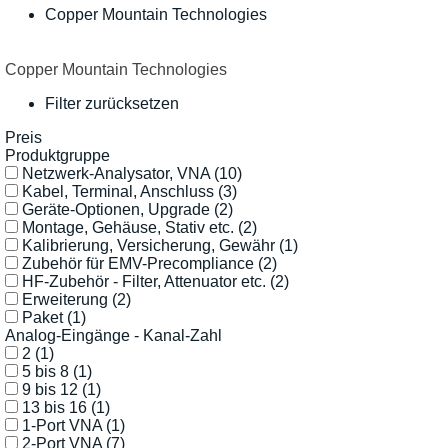
Copper Mountain Technologies
Copper Mountain Technologies
Filter zurücksetzen
Preis
Produktgruppe
Netzwerk-Analysator, VNA
(10)
Kabel, Terminal, Anschluss
(3)
Geräte-Optionen, Upgrade
(2)
Montage, Gehäuse, Stativ etc.
(2)
Kalibrierung, Versicherung, Gewähr
(1)
Zubehör für EMV-Precompliance
(2)
HF-Zubehör - Filter, Attenuator etc.
(2)
Erweiterung
(2)
Paket
(1)
Analog-Eingänge - Kanal-Zahl
2
(1)
5 bis 8
(1)
9 bis 12
(1)
13 bis 16
(1)
1-Port VNA
(1)
2-Port VNA
(7)