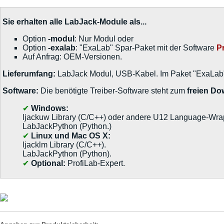
Sie erhalten alle LabJack-Module als...
Option
-modul
: Nur Modul oder
Option
-exalab
: "ExaLab" Spar-Paket mit der Software
P
Auf Anfrag: OEM-Versionen.
Lieferumfang:
LabJack Modul, USB-Kabel. Im Paket "ExaLab" z
Software:
Die benötigte Treiber-Software steht zum
freien D
Windows:
ljackuw Library (C/C++) oder andere U12 Language-Wra
LabJackPython (Python.)
Linux und Mac OS X:
ljacklm Library (C/C++).
LabJackPython (Python).
Optional:
ProfiLab-Expert.