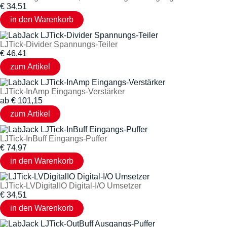
€
34,51
LJTick-Divider Spannungs-Teiler
€
46,41
LJTick-InAmp Eingangs-Verstärker
ab
€
101,15
LJTick-InBuff Eingangs-Puffer
€
74,97
LJTick-LVDigitalIO Digital-I/O Umsetzer
€
34,51