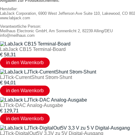
Angaben zur Produktsicherheit:
Hersteller:
LabJack Corporation, 6900 West Jefferson Ave Suite 110, Lakewood, CO 8
www.labjack.com
Verantwortliche Person:
Meilhaus Electronic GmbH, Am Sonnenlicht 2, 82239 Alling/DEU
info@meilhaus.com
LabJack CB15 Terminal-Board
€
58,31
LJTick-CurrentShunt Strom-Shunt
€
94,01
LJTick-DAC Analog-Ausgabe
€
129,71
LJTick-DigitalOut5V 3,3V zu 5V Digital-Ausgang