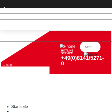
Privatkunde (nur DE)
HOTLINE
SERVICE
+49(0)8141/5271-
0
€ 0,00
Startseite