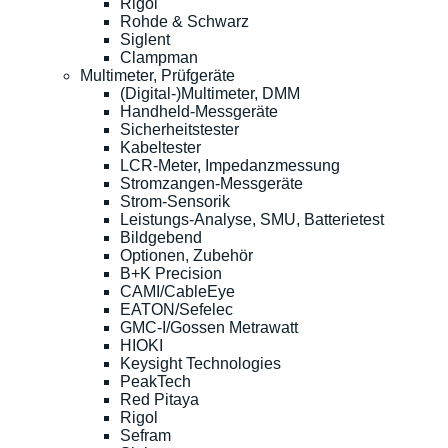
Rigol
Rohde & Schwarz
Siglent
Clampman
Multimeter, Prüfgeräte
(Digital-)Multimeter, DMM
Handheld-Messgeräte
Sicherheitstester
Kabeltester
LCR-Meter, Impedanzmessung
Stromzangen-Messgeräte
Strom-Sensorik
Leistungs-Analyse, SMU, Batterietest
Bildgebend
Optionen, Zubehör
B+K Precision
CAMI/CableEye
EATON/Sefelec
GMC-I/Gossen Metrawatt
HIOKI
Keysight Technologies
PeakTech
Red Pitaya
Rigol
Sefram