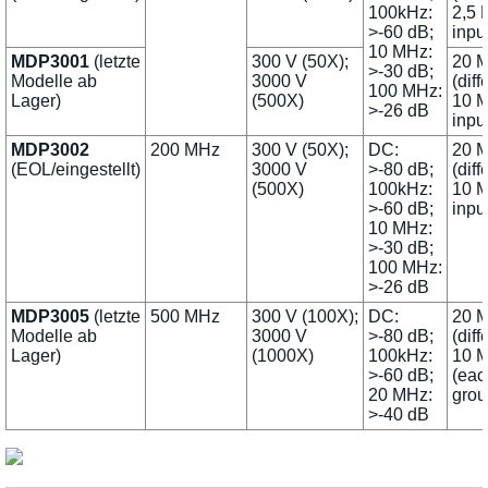
100kHz:
2,5 
>-60 dB;
inpu
10 MHz:
MDP3001
(letzte
300 V (50X);
20 M
>-30 dB;
Modelle ab
3000 V
(diff
100 MHz:
Lager)
(500X)
10 M
>-26 dB
inpu
MDP3002
200 MHz
300 V (50X);
DC:
20 M
(EOL/eingestellt)
3000 V
>-80 dB;
(diff
(500X)
100kHz:
10 M
>-60 dB;
inpu
10 MHz:
>-30 dB;
100 MHz:
>-26 dB
MDP3005
(letzte
500 MHz
300 V (100X);
DC:
20 M
Modelle ab
3000 V
>-80 dB;
(diff
Lager)
(1000X)
100kHz:
10 M
>-60 dB;
(eac
20 MHz:
grou
>-40 dB