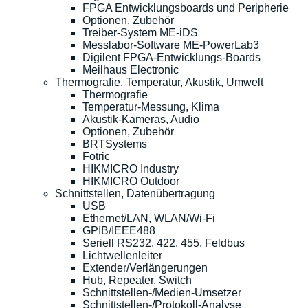
FPGA Entwicklungsboards und Peripherie
Optionen, Zubehör
Treiber-System ME-iDS
Messlabor-Software ME-PowerLab3
Digilent FPGA-Entwicklungs-Boards
Meilhaus Electronic
Thermografie, Temperatur, Akustik, Umwelt
Thermografie
Temperatur-Messung, Klima
Akustik-Kameras, Audio
Optionen, Zubehör
BRTSystems
Fotric
HIKMICRO Industry
HIKMICRO Outdoor
Schnittstellen, Datenübertragung
USB
Ethernet/LAN, WLAN/Wi-Fi
GPIB/IEEE488
Seriell RS232, 422, 455, Feldbus
Lichtwellenleiter
Extender/Verlängerungen
Hub, Repeater, Switch
Schnittstellen-/Medien-Umsetzer
Schnittstellen-/Protokoll-Analyse