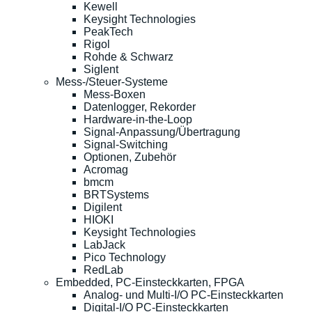
Kewell
Keysight Technologies
PeakTech
Rigol
Rohde & Schwarz
Siglent
Mess-/Steuer-Systeme
Mess-Boxen
Datenlogger, Rekorder
Hardware-in-the-Loop
Signal-Anpassung/Übertragung
Signal-Switching
Optionen, Zubehör
Acromag
bmcm
BRTSystems
Digilent
HIOKI
Keysight Technologies
LabJack
Pico Technology
RedLab
Embedded, PC-Einsteckkarten, FPGA
Analog- und Multi-I/O PC-Einsteckkarten
Digital-I/O PC-Einsteckkarten