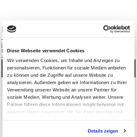
Kunden kauften ebenfalls
Diese Webseite verwendet Cookies
MicSig DP-Serie Hochspannungs-Differenzialtastkopf
ab
€
296,31
Wir verwenden Cookies, um Inhalte und Anzeigen zu
personalisieren, Funktionen für soziale Medien anbieten
Kategorien
zu können und die Zugriffe auf unsere Website zu
analysieren. Außerdem geben wir Informationen zu Ihrer
Produkte
Verwendung unserer Website an unsere Partner für
soziale Medien, Werbung und Analysen weiter. Unsere
News und Aktionen
Partner führen diese Informationen möglicherweise mit
weiteren Daten zusammen, die Sie ihnen bereitgestellt
Über uns
haben oder die sie im Rahmen Ihrer Nutzung der Dienste
gesammelt haben.
Details zeigen