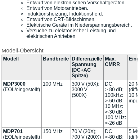
Entwurf von elektronischen Vorschaltgeräten.
Entwurf von Motorantrieben.
Induktionsheizung, Induktionsherd.
Entwurf von CRT-Bildschirmen.
Elektrische Geräte im Niederspannungsbereich.
Versuche zu elektronischer Leistung und
elektrischen Antrieben.
Modell-Übersicht
Modell
Bandbreite
Differenzielle
Max.
Ein
Spannung
CMRR
(DC+AC
Spitze)
MDP3000
100 MHz
300 V (50X);
DC:
20 M
(EOL/eingestellt)
3000 V
>-80 dB;
(diff
(500X)
100kHz:
10 M
>-60 dB;
inpu
10 MHz:
>-30 dB;
100 MHz:
>-26 dB
MDP701
150 MHz
70 V (20X);
DC:
5 MΩ
(EOL/eingestellt)
700 V (200X)
>-80 dB;
(diff