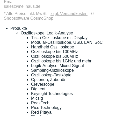
Email:
sales@meilhaus.de
* Alle Preise inkl. MwSt. |
zzgl. Versandkosten
| ©
Shopsoftware CosmoShop
Produkte
Oszilloskope, Logik-Analyse
Tisch-Oszilloskope mit Display
Modular-Oszilloskope, USB, LAN, SoC
Handheld Oszilloskope
Oszilloskope bis 100MHz
Oszilloskope bis 500MHz
Oszilloskope bis 1GHz und mehr
Logik-Analyse, Mixed-Signal
Sampling-Oszilloskope
Oszilloskop-Tastköpfe
Optionen, Zubehör
Cleverscope
Digilent
Keysight Technologies
Micsig
PeakTech
Pico Technology
Red Pitaya