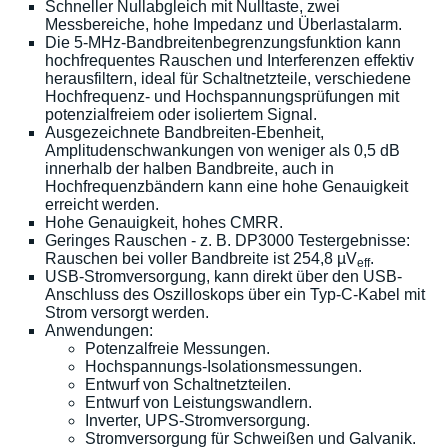
Schneller Nullabgleich mit Nulltaste, zwei
Messbereiche, hohe Impedanz und Überlastalarm.
Die 5-MHz-Bandbreitenbegrenzungsfunktion kann
hochfrequentes Rauschen und Interferenzen effektiv
herausfiltern, ideal für Schaltnetzteile, verschiedene
Hochfrequenz- und Hochspannungsprüfungen mit
potenzialfreiem oder isoliertem Signal.
Ausgezeichnete Bandbreiten-Ebenheit,
Amplitudenschwankungen von weniger als 0,5 dB
innerhalb der halben Bandbreite, auch in
Hochfrequenzbändern kann eine hohe Genauigkeit
erreicht werden.
Hohe Genauigkeit, hohes CMRR.
Geringes Rauschen - z. B. DP3000 Testergebnisse:
Rauschen bei voller Bandbreite ist 254,8 µV
.
eff
USB-Stromversorgung, kann direkt über den USB-
Anschluss des Oszilloskops über ein Typ-C-Kabel mit
Strom versorgt werden.
Anwendungen:
Potenzalfreie Messungen.
Hochspannungs-Isolationsmessungen.
Entwurf von Schaltnetzteilen.
Entwurf von Leistungswandlern.
Inverter, UPS-Stromversorgung.
Stromversorgung für Schweißen und Galvanik.