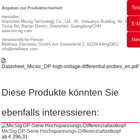
Tel
Angaben zur Produktsicherheit:
Hersteller:
Shenzhen Micsig Technology Co., Ltd., 6F, Jinhuanyu Building, No. 56,
E-M
Tiezai Rd, Bao'an District, Shenzhen, Guangdong/CHN
www.micsig.com
New
Verantwortliche Person:
Meilhaus Electronic GmbH, Am Sonnenlicht 2, 82239 Alling/DEU
info@meilhaus.com
Datasheet_Micsic_DP-high-voltage-differential-probes_en.pdf
Diese Produkte könnten Sie
ebenfalls interessieren:
MicSig DP-Serie Hochspannungs-Differenzialtastkopf
ab € 296,31