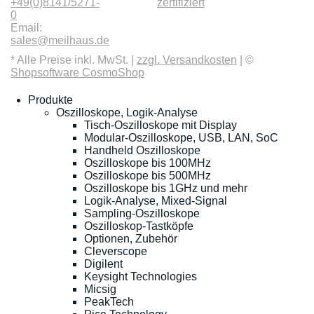
+49(0)8141/5271-
zertifiziert
0
Email:
sales@meilhaus.de
* Alle Preise inkl. MwSt. |
zzgl. Versandkosten
| ©
Shopsoftware CosmoShop
Produkte
Oszilloskope, Logik-Analyse
Tisch-Oszilloskope mit Display
Modular-Oszilloskope, USB, LAN, SoC
Handheld Oszilloskope
Oszilloskope bis 100MHz
Oszilloskope bis 500MHz
Oszilloskope bis 1GHz und mehr
Logik-Analyse, Mixed-Signal
Sampling-Oszilloskope
Oszilloskop-Tastköpfe
Optionen, Zubehör
Cleverscope
Digilent
Keysight Technologies
Micsig
PeakTech