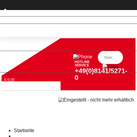
Privatkunde (nur DE)
HOTLINE
SERVICE
+49(0)8141/5271-
0
€ 0,00
Startseite