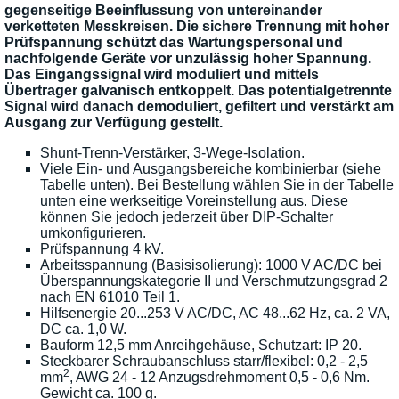
gegenseitige Beeinflussung von untereinander
verketteten Messkreisen. Die sichere Trennung mit hoher
Prüfspannung schützt das Wartungspersonal und
nachfolgende Geräte vor unzulässig hoher Spannung.
Das Eingangssignal wird moduliert und mittels
Übertrager galvanisch entkoppelt. Das potentialgetrennte
Signal wird danach demoduliert, gefiltert und verstärkt am
Ausgang zur Verfügung gestellt.
Shunt-Trenn-Verstärker, 3-Wege-Isolation.
Viele Ein- und Ausgangsbereiche kombinierbar (siehe
Tabelle unten). Bei Bestellung wählen Sie in der Tabelle
unten eine werkseitige Voreinstellung aus. Diese
können Sie jedoch jederzeit über DIP-Schalter
umkonfigurieren.
Prüfspannung 4 kV.
Arbeitsspannung (Basisisolierung): 1000 V AC/DC bei
Überspannungskategorie II und Verschmutzungsgrad 2
nach EN 61010 Teil 1.
Hilfsenergie 20...253 V AC/DC, AC 48...62 Hz, ca. 2 VA,
DC ca. 1,0 W.
Bauform 12,5 mm Anreihgehäuse, Schutzart: IP 20.
Steckbarer Schraubanschluss starr/flexibel: 0,2 - 2,5
2
mm
, AWG 24 - 12 Anzugsdrehmoment 0,5 - 0,6 Nm.
Gewicht ca. 100 g.