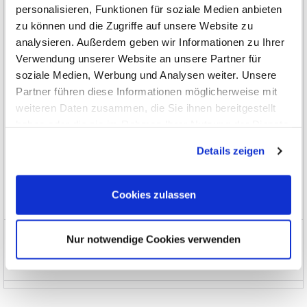
personalisieren, Funktionen für soziale Medien anbieten
Thermografie, Temperatur, Akustik, Umwelt
zu können und die Zugriffe auf unsere Website zu
analysieren. Außerdem geben wir Informationen zu Ihrer
Schnittstellen, Datenübertragung
Verwendung unserer Website an unsere Partner für
soziale Medien, Werbung und Analysen weiter. Unsere
Automotive
Partner führen diese Informationen möglicherweise mit
weiteren Daten zusammen, die Sie ihnen bereitgestellt
Seminare, Bücher, Software
haben oder die sie im Rahmen Ihrer Nutzung der Dienste
gesammelt haben.
Sonderbeschaffung und EOL
Details zeigen
Limitierte Spezial-Angebote
Cookies zulassen
EOL, nicht mehr im Programm
News und Aktionen
Nur notwendige Cookies verwenden
Über uns