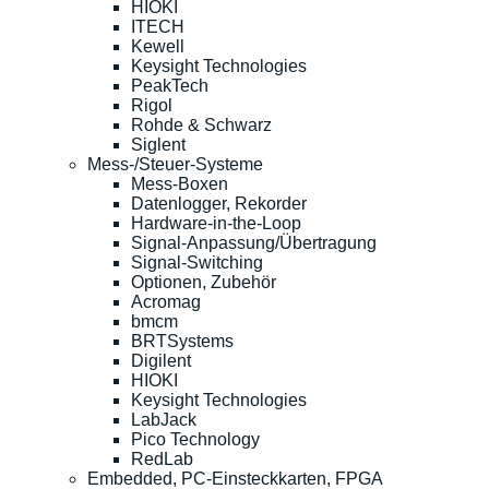
HIOKI
ITECH
Kewell
Keysight Technologies
PeakTech
Rigol
Rohde & Schwarz
Siglent
Mess-/Steuer-Systeme
Mess-Boxen
Datenlogger, Rekorder
Hardware-in-the-Loop
Signal-Anpassung/Übertragung
Signal-Switching
Optionen, Zubehör
Acromag
bmcm
BRTSystems
Digilent
HIOKI
Keysight Technologies
LabJack
Pico Technology
RedLab
Embedded, PC-Einsteckkarten, FPGA