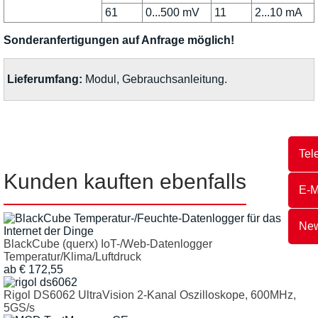
61
0...500 mV
11
2...10 mA
Sonderanfertigungen auf Anfrage möglich!
Lieferumfang:
Modul, Gebrauchsanleitung.
Tel
Kunden kauften ebenfalls
E-M
New
BlackCube (querx) IoT-/Web-Datenlogger
Temperatur/Klima/Luftdruck
ab
€
172,55
Rigol DS6062 UltraVision 2-Kanal Oszilloskope, 600MHz,
5GS/s