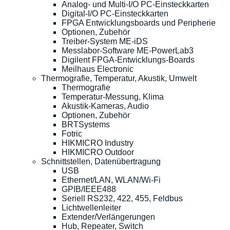
Analog- und Multi-I/O PC-Einsteckkarten
Digital-I/O PC-Einsteckkarten
FPGA Entwicklungsboards und Peripherie
Optionen, Zubehör
Treiber-System ME-iDS
Messlabor-Software ME-PowerLab3
Digilent FPGA-Entwicklungs-Boards
Meilhaus Electronic
Thermografie, Temperatur, Akustik, Umwelt
Thermografie
Temperatur-Messung, Klima
Akustik-Kameras, Audio
Optionen, Zubehör
BRTSystems
Fotric
HIKMICRO Industry
HIKMICRO Outdoor
Schnittstellen, Datenübertragung
USB
Ethernet/LAN, WLAN/Wi-Fi
GPIB/IEEE488
Seriell RS232, 422, 455, Feldbus
Lichtwellenleiter
Extender/Verlängerungen
Hub, Repeater, Switch