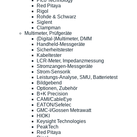
Pico Technology
Red Pitaya
Rigol
Rohde & Schwarz
Siglent
Clampman
Multimeter, Prüfgeräte
(Digital-)Multimeter, DMM
Handheld-Messgeräte
Sicherheitstester
Kabeltester
LCR-Meter, Impedanzmessung
Stromzangen-Messgeräte
Strom-Sensorik
Leistungs-Analyse, SMU, Batterietest
Bildgebend
Optionen, Zubehör
B+K Precision
CAMI/CableEye
EATON/Sefelec
GMC-I/Gossen Metrawatt
HIOKI
Keysight Technologies
PeakTech
Red Pitaya