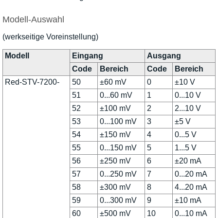
Modell-Auswahl
(werkseitige Voreinstellung)
Modell
Eingang
Ausgang
Code
Bereich
Code
Bereich
Red-STV-7200-
50
±60 mV
0
±10 V
51
0...60 mV
1
0...10 V
52
±100 mV
2
2...10 V
53
0...100 mV
3
±5 V
54
±150 mV
4
0...5 V
55
0...150 mV
5
1...5 V
56
±250 mV
6
±20 mA
57
0...250 mV
7
0...20 mA
58
±300 mV
8
4...20 mA
59
0...300 mV
9
±10 mA
60
±500 mV
10
0...10 mA