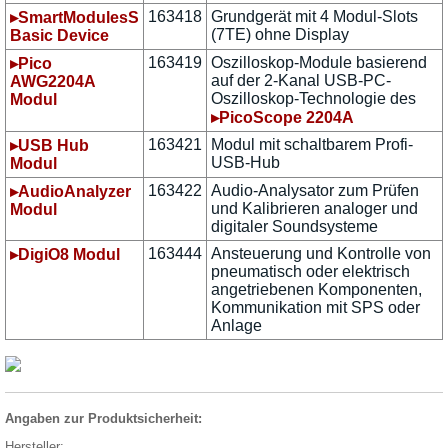
163418
Grundgerät mit 4 Modul-Slots
▸SmartModulesS
(7TE) ohne Display
Basic Device
163419
Oszilloskop-Module basierend
▸Pico
auf der 2-Kanal USB-PC-
AWG2204A
Oszilloskop-Technologie des
Modul
▸PicoScope 2204A
163421
Modul mit schaltbarem Profi-
▸USB Hub
USB-Hub
Modul
163422
Audio-Analysator zum Prüfen
▸AudioAnalyzer
und Kalibrieren analoger und
Modul
digitaler Soundsysteme
163444
Ansteuerung und Kontrolle von
▸DigiO8 Modul
pneumatisch oder elektrisch
angetriebenen Komponenten,
Kommunikation mit SPS oder
Anlage
Angaben zur Produktsicherheit:
Hersteller: