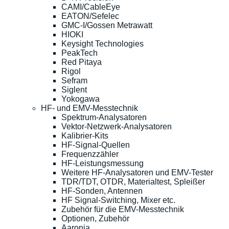
CAMI/CableEye
EATON/Sefelec
GMC-I/Gossen Metrawatt
HIOKI
Keysight Technologies
PeakTech
Red Pitaya
Rigol
Sefram
Siglent
Yokogawa
HF- und EMV-Messtechnik
Spektrum-Analysatoren
Vektor-Netzwerk-Analysatoren
Kalibrier-Kits
HF-Signal-Quellen
Frequenzzähler
HF-Leistungsmessung
Weitere HF-Analysatoren und EMV-Tester
TDR/TDT, OTDR, Materialtest, Spleißer
HF-Sonden, Antennen
HF Signal-Switching, Mixer etc.
Zubehör für die EMV-Messtechnik
Optionen, Zubehör
Aaronia