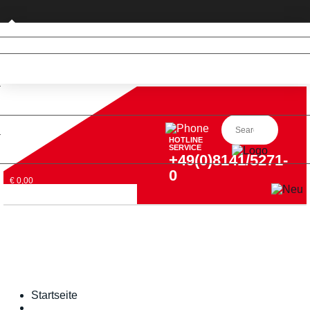
Privatkunde (nur DE)
HOTLINE
SERVICE
+49(0)8141/5271-
0
€ 0,00
Startseite