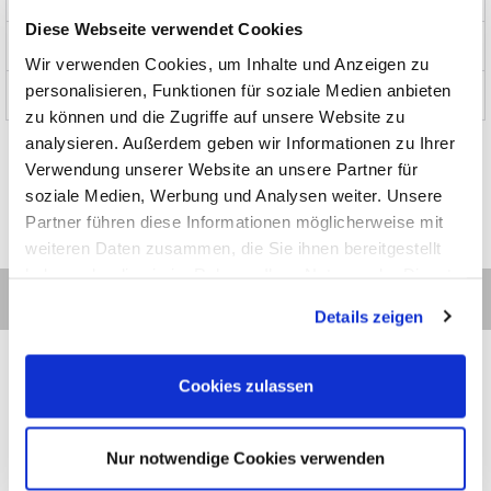
Diese Webseite verwendet Cookies
News und Aktionen
Wir verwenden Cookies, um Inhalte und Anzeigen zu
personalisieren, Funktionen für soziale Medien anbieten
Über uns
zu können und die Zugriffe auf unsere Website zu
analysieren. Außerdem geben wir Informationen zu Ihrer
Verwendung unserer Website an unsere Partner für
soziale Medien, Werbung und Analysen weiter. Unsere
Partner führen diese Informationen möglicherweise mit
weiteren Daten zusammen, die Sie ihnen bereitgestellt
haben oder die sie im Rahmen Ihrer Nutzung der Dienste
gesammelt haben.
Details zeigen
Cookies zulassen
Kontakt
Kategorien
Informationen
Zahlarten
Nur notwendige Cookies verwenden