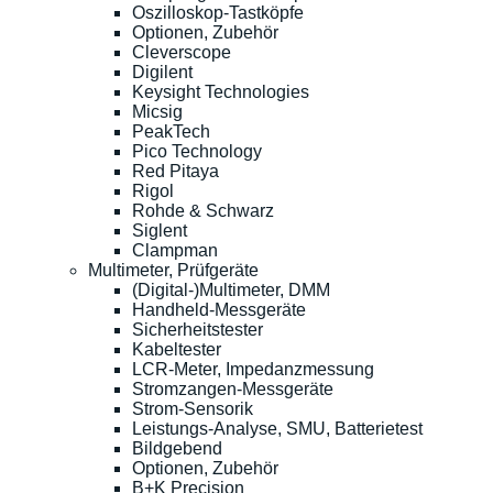
Oszilloskop-Tastköpfe
Optionen, Zubehör
Cleverscope
Digilent
Keysight Technologies
Micsig
PeakTech
Pico Technology
Red Pitaya
Rigol
Rohde & Schwarz
Siglent
Clampman
Multimeter, Prüfgeräte
(Digital-)Multimeter, DMM
Handheld-Messgeräte
Sicherheitstester
Kabeltester
LCR-Meter, Impedanzmessung
Stromzangen-Messgeräte
Strom-Sensorik
Leistungs-Analyse, SMU, Batterietest
Bildgebend
Optionen, Zubehör
B+K Precision