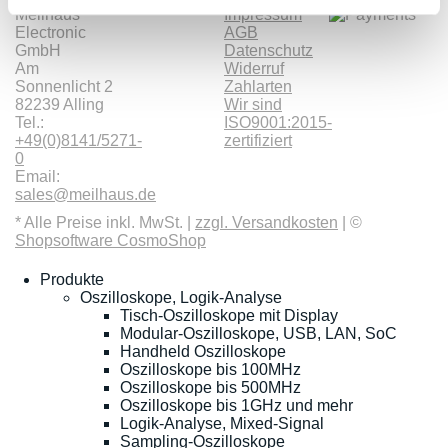
Meilhaus
Impressum
Electronic
AGB
GmbH
Datenschutz
Am
Widerruf
Sonnenlicht 2
Zahlarten
82239 Alling
Wir sind
Tel.:
ISO9001:2015-
+49(0)8141/5271-
zertifiziert
0
Email:
sales@meilhaus.de
* Alle Preise inkl. MwSt. |
zzgl. Versandkosten
| ©
Shopsoftware CosmoShop
Produkte
Oszilloskope, Logik-Analyse
Tisch-Oszilloskope mit Display
Modular-Oszilloskope, USB, LAN, SoC
Handheld Oszilloskope
Oszilloskope bis 100MHz
Oszilloskope bis 500MHz
Oszilloskope bis 1GHz und mehr
Logik-Analyse, Mixed-Signal
Sampling-Oszilloskope