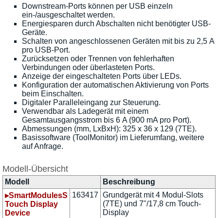
Downstream-Ports können per USB einzeln
ein-/ausgeschaltet werden.
Energiesparen durch Abschalten nicht benötigter USB-
Geräte.
Schalten von angeschlossenen Geräten mit bis zu 2,5 A
pro USB-Port.
Zurücksetzen oder Trennen von fehlerhaften
Verbindungen oder überlasteten Ports.
Anzeige der eingeschalteten Ports über LEDs.
Konfiguration der automatischen Aktivierung von Ports
beim Einschalten.
Digitaler Paralleleingang zur Steuerung.
Verwendbar als Ladegerät mit einem
Gesamtausgangsstrom bis 6 A (900 mA pro Port).
Abmessungen (mm, LxBxH): 325 x 36 x 129 (7TE).
Basissoftware (ToolMonitor) im Lieferumfang, weitere
auf Anfrage.
Modell-Übersicht
Modell
Beschreibung
163417
Grundgerät mit 4 Modul-Slots
▸SmartModulesS
(7TE) und 7"/17,8 cm Touch-
Touch Display
Display
Device