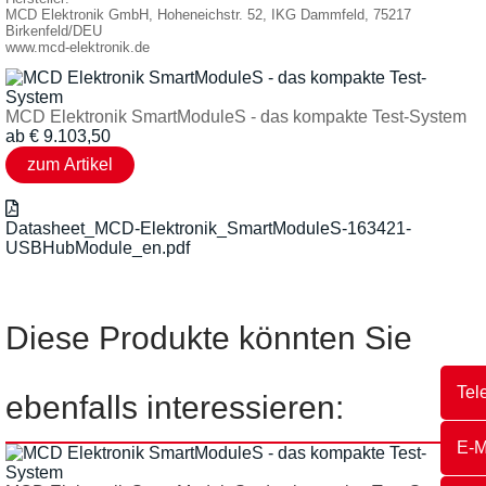
MCD Elektronik GmbH, Hoheneichstr. 52, IKG Dammfeld, 75217
Birkenfeld/DEU
www.mcd-elektronik.de
MCD Elektronik SmartModuleS - das kompakte Test-System
ab
€
9.103,50
Datasheet_MCD-Elektronik_SmartModuleS-163421-
USBHubModule_en.pdf
Diese Produkte könnten Sie
Tel
ebenfalls interessieren:
E-M