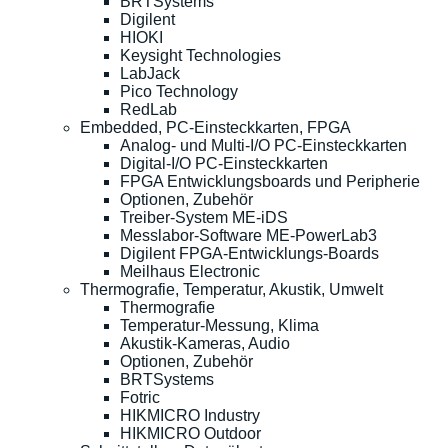
BRTSystems
Digilent
HIOKI
Keysight Technologies
LabJack
Pico Technology
RedLab
Embedded, PC-Einsteckkarten, FPGA
Analog- und Multi-I/O PC-Einsteckkarten
Digital-I/O PC-Einsteckkarten
FPGA Entwicklungsboards und Peripherie
Optionen, Zubehör
Treiber-System ME-iDS
Messlabor-Software ME-PowerLab3
Digilent FPGA-Entwicklungs-Boards
Meilhaus Electronic
Thermografie, Temperatur, Akustik, Umwelt
Thermografie
Temperatur-Messung, Klima
Akustik-Kameras, Audio
Optionen, Zubehör
BRTSystems
Fotric
HIKMICRO Industry
HIKMICRO Outdoor