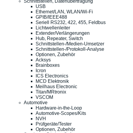
Schnittstellen, Datenübertragung
USB
Ethernet/LAN, WLAN/Wi-Fi
GPIB/IEEE488
Seriell RS232, 422, 455, Feldbus
Lichtwellenleiter
Extender/Verlängerungen
Hub, Repeater, Switch
Schnittstellen-/Medien-Umsetzer
Schnittstellen-/Protokoll-Analyse
Optionen, Zubehör
Acksys
Brainboxes
Icron
ICS Electronics
MCD Elektronik
Meilhaus Electronic
Titan/MRtronix
VSCOM
Automotive
Hardware-in-the-Loop
Automotive-Scopes/Kits
NVH
Prüfgeräte/Tester
Optionen, Zubehör