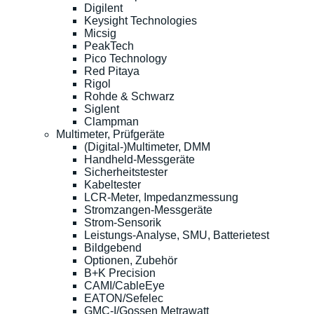
Digilent
Keysight Technologies
Micsig
PeakTech
Pico Technology
Red Pitaya
Rigol
Rohde & Schwarz
Siglent
Clampman
Multimeter, Prüfgeräte
(Digital-)Multimeter, DMM
Handheld-Messgeräte
Sicherheitstester
Kabeltester
LCR-Meter, Impedanzmessung
Stromzangen-Messgeräte
Strom-Sensorik
Leistungs-Analyse, SMU, Batterietest
Bildgebend
Optionen, Zubehör
B+K Precision
CAMI/CableEye
EATON/Sefelec
GMC-I/Gossen Metrawatt