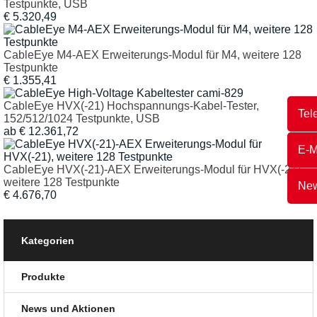
Testpunkte, USB
€ 5.320,49
CableEye M4-AEX Erweiterungs-Modul für M4, weitere 128
Testpunkte
€ 1.355,41
CableEye HVX(-21) Hochspannungs-Kabel-Tester,
Tel
152/512/1024 Testpunkte, USB
ab € 12.361,72
E-M
CableEye HVX(-21)-AEX Erweiterungs-Modul für HVX(-21),
weitere 128 Testpunkte
New
€ 4.676,70
Kategorien
Produkte
News und Aktionen