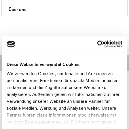
Über uns
Diese Webseite verwendet Cookies
Wir verwenden Cookies, um Inhalte und Anzeigen zu
personalisieren, Funktionen für soziale Medien anbieten
zu können und die Zugriffe auf unsere Website zu
analysieren. Außerdem geben wir Informationen zu Ihrer
Kontakt
Kategorien
Informationen
Zahlarten
Verwendung unserer Website an unsere Partner für
soziale Medien, Werbung und Analysen weiter. Unsere
Partner führen diese Informationen möglicherweise mit
Meilhaus
Impressum
weiteren Daten zusammen, die Sie ihnen bereitgestellt
Electronic
AGB
GmbH
Datenschutz
haben oder die sie im Rahmen Ihrer Nutzung der Dienste