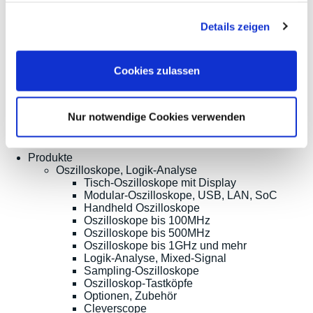
Am
Widerruf
gesammelt haben.
Sonnenlicht 2
Zahlarten
Details zeigen
82239 Alling
Wir sind
Tel.:
ISO9001:2015-
+49(0)8141/5271-
zertifiziert
Cookies zulassen
0
Email:
sales@meilhaus.de
Nur notwendige Cookies verwenden
* Alle Preise inkl. MwSt. |
zzgl. Versandkosten
| ©
Shopsoftware CosmoShop
Produkte
Oszilloskope, Logik-Analyse
Tisch-Oszilloskope mit Display
Modular-Oszilloskope, USB, LAN, SoC
Handheld Oszilloskope
Oszilloskope bis 100MHz
Oszilloskope bis 500MHz
Oszilloskope bis 1GHz und mehr
Logik-Analyse, Mixed-Signal
Sampling-Oszilloskope
Oszilloskop-Tastköpfe
Optionen, Zubehör
Cleverscope