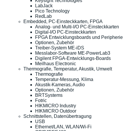
Keysight Technologies
LabJack
Pico Technology
RedLab
Embedded, PC-Einsteckkarten, FPGA
Analog- und Multi-I/O PC-Einsteckkarten
Digital-I/O PC-Einsteckkarten
FPGA Entwicklungsboards und Peripherie
Optionen, Zubehör
Treiber-System ME-iDS
Messlabor-Software ME-PowerLab3
Digilent FPGA-Entwicklungs-Boards
Meilhaus Electronic
Thermografie, Temperatur, Akustik, Umwelt
Thermografie
Temperatur-Messung, Klima
Akustik-Kameras, Audio
Optionen, Zubehör
BRTSystems
Fotric
HIKMICRO Industry
HIKMICRO Outdoor
Schnittstellen, Datenübertragung
USB
Ethernet/LAN, WLAN/Wi-Fi