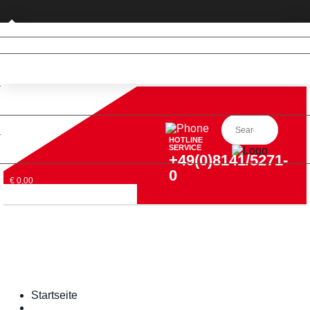
Privatkunde (nur DE)
HOTLINE
SERVICE
+49(0)8141/5271-
0
€ 0,00
Startseite