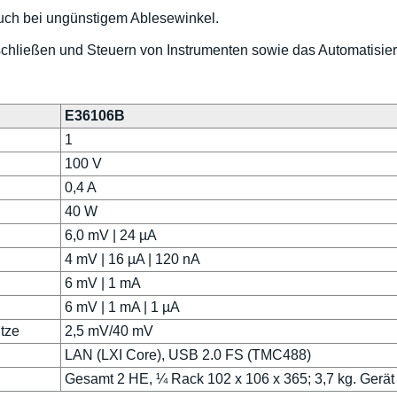
auch bei ungünstigem Ablesewinkel.
schließen und Steuern von Instrumenten sowie das Automatisie
E36106B
1
100 V
0,4 A
40 W
6,0 mV | 24 µA
4 mV | 16 µA | 120 nA
6 mV | 1 mA
6 mV | 1 mA | 1 µA
tze
2,5 mV/40 mV
LAN (LXI Core), USB 2.0 FS (TMC488)
Gesamt 2 HE, ¼ Rack 102 x 106 x 365; 3,7 kg. Gerät al