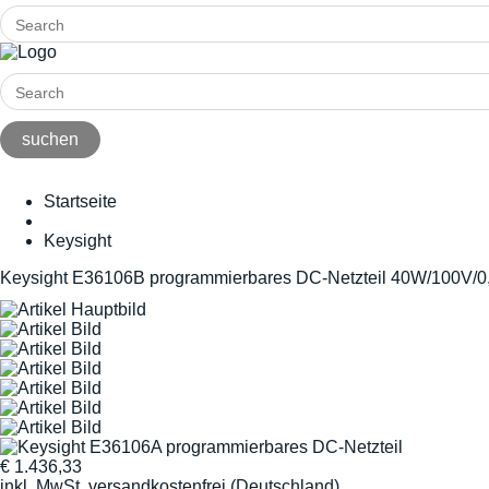
Startseite
Keysight
Keysight E36106B programmierbares DC-Netzteil 40W/100V/0
€
1.436,33
inkl. MwSt.
versandkostenfrei (Deutschland)