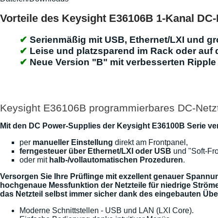
Vorteile des Keysight E36106B 1-Kanal DC-
Serienmäßig mit USB, Ethernet/LXI und g
Leise und platzsparend im Rack oder auf 
Neue Version "B" mit verbesserten Ripple
Keysight E36106B programmierbares DC-Netzt
Mit den DC Power-Supplies der Keysight E36100B Serie vers
per
manueller Einstellung
direkt am Frontpanel,
ferngesteuer über Ethernet/LXI oder USB
und "Soft-Fr
oder mit
halb-/vollautomatischen Prozeduren
.
Versorgen Sie Ihre Prüflinge mit exzellent genauer Spann
hochgenaue Messfunktion der Netzteile für niedrige Ström
das Netzteil selbst immer sicher dank des eingebauten Üb
Moderne Schnittstellen - USB und LAN (LXI Core).