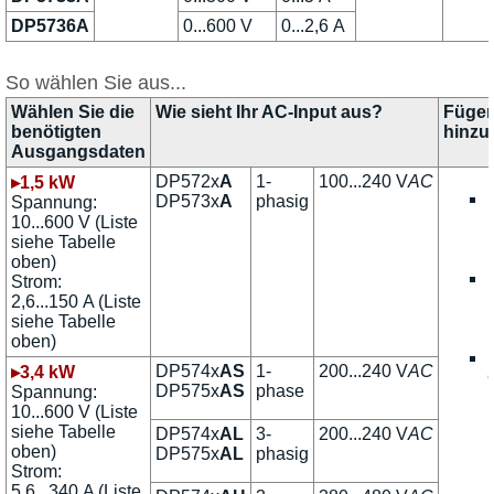
DP5736A
0...600 V
0...2,6 A
So wählen Sie aus...
Wählen Sie die
Wie sieht Ihr AC-Input aus?
Fügen
benötigten
hinzu
Ausgangsdaten
DP572x
A
1-
100...240 V
AC
▸1,5 kW
DP573x
A
phasig
Spannung:
10...600 V (Liste
siehe Tabelle
oben)
Strom:
2,6...150 A (Liste
siehe Tabelle
oben)
DP574x
AS
1-
200...240 V
AC
▸3,4 kW
DP575x
AS
phase
Spannung:
10...600 V (Liste
siehe Tabelle
DP574x
AL
3-
200...240 V
AC
oben)
DP575x
AL
phasig
Strom:
5,6...340 A (Liste