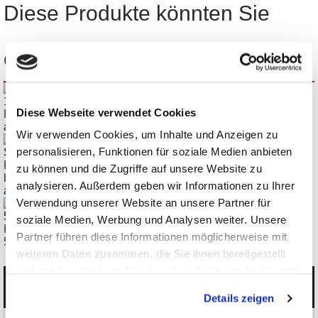
Diese Produkte könnten Sie
ebenfalls interessieren:
Diese Webseite verwendet Cookies
Keysight EL4900 regenerative Gleichstrom-Lasten bis 12kW
ab € 5.712,00
Wir verwenden Cookies, um Inhalte und Anzeigen zu
personalisieren, Funktionen für soziale Medien anbieten
Keysight RP5900 Gleichstrom-Regenerativ-Stromversorgung
zu können und die Zugriffe auf unsere Website zu
bis 12kW
analysieren. Außerdem geben wir Informationen zu Ihrer
ab € 6.214,18
Verwendung unserer Website an unsere Partner für
soziale Medien, Werbung und Analysen weiter. Unsere
Keysight DP5700 Gleichstromversorgung, 1,5kW, 3,4kW,
Partner führen diese Informationen möglicherweise mit
5kW, 7,5kW
weiteren Daten zusammen, die Sie ihnen bereitgestellt
haben oder die sie im Rahmen Ihrer Nutzung der Dienste
gesammelt haben.
Kategorien
Details zeigen