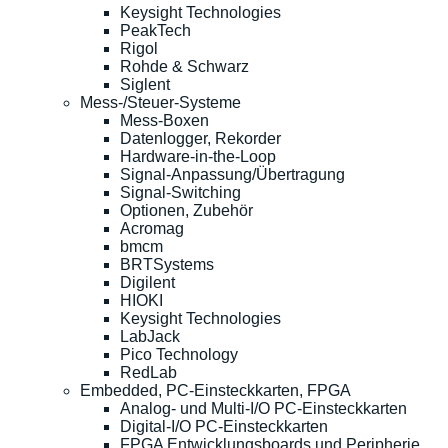
Keysight Technologies
PeakTech
Rigol
Rohde & Schwarz
Siglent
Mess-/Steuer-Systeme
Mess-Boxen
Datenlogger, Rekorder
Hardware-in-the-Loop
Signal-Anpassung/Übertragung
Signal-Switching
Optionen, Zubehör
Acromag
bmcm
BRTSystems
Digilent
HIOKI
Keysight Technologies
LabJack
Pico Technology
RedLab
Embedded, PC-Einsteckkarten, FPGA
Analog- und Multi-I/O PC-Einsteckkarten
Digital-I/O PC-Einsteckkarten
FPGA Entwicklungsboards und Peripherie