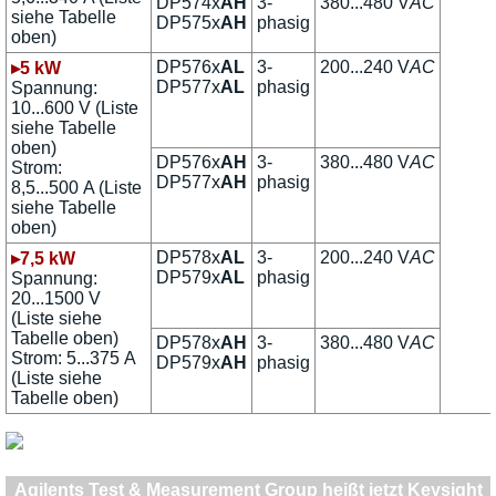
DP574x
AH
3-
380...480 V
AC
siehe Tabelle
DP575x
AH
phasig
oben)
DP576x
AL
3-
200...240 V
AC
▸5 kW
DP577x
AL
phasig
Spannung:
10...600 V (Liste
siehe Tabelle
oben)
DP576x
AH
3-
380...480 V
AC
Strom:
DP577x
AH
phasig
8,5...500 A (Liste
siehe Tabelle
oben)
DP578x
AL
3-
200...240 V
AC
▸7,5 kW
DP579x
AL
phasig
Spannung:
20...1500 V
(Liste siehe
Tabelle oben)
DP578x
AH
3-
380...480 V
AC
Strom: 5...375 A
DP579x
AH
phasig
(Liste siehe
Tabelle oben)
Agilents Test & Measurement Group heißt jetzt Keysight