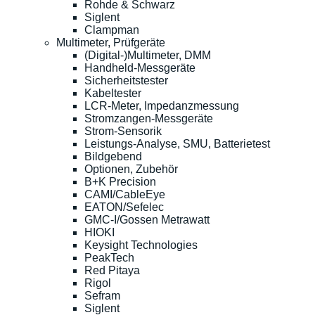
Rohde & Schwarz
Siglent
Clampman
Multimeter, Prüfgeräte
(Digital-)Multimeter, DMM
Handheld-Messgeräte
Sicherheitstester
Kabeltester
LCR-Meter, Impedanzmessung
Stromzangen-Messgeräte
Strom-Sensorik
Leistungs-Analyse, SMU, Batterietest
Bildgebend
Optionen, Zubehör
B+K Precision
CAMI/CableEye
EATON/Sefelec
GMC-I/Gossen Metrawatt
HIOKI
Keysight Technologies
PeakTech
Red Pitaya
Rigol
Sefram
Siglent