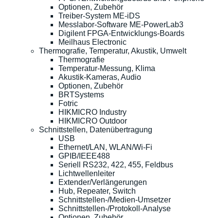
Optionen, Zubehör
Treiber-System ME-iDS
Messlabor-Software ME-PowerLab3
Digilent FPGA-Entwicklungs-Boards
Meilhaus Electronic
Thermografie, Temperatur, Akustik, Umwelt
Thermografie
Temperatur-Messung, Klima
Akustik-Kameras, Audio
Optionen, Zubehör
BRTSystems
Fotric
HIKMICRO Industry
HIKMICRO Outdoor
Schnittstellen, Datenübertragung
USB
Ethernet/LAN, WLAN/Wi-Fi
GPIB/IEEE488
Seriell RS232, 422, 455, Feldbus
Lichtwellenleiter
Extender/Verlängerungen
Hub, Repeater, Switch
Schnittstellen-/Medien-Umsetzer
Schnittstellen-/Protokoll-Analyse
Optionen, Zubehör