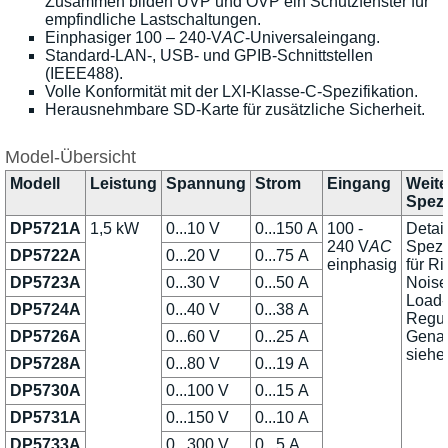
Zusammen bilden UVP und OVP ein Schutzfenster für
empfindliche Lastschaltungen.
Einphasiger 100 – 240-V
AC
-Universaleingang.
Standard-LAN-, USB- und GPIB-Schnittstellen
(IEEE488).
Volle Konformität mit der LXI-Klasse-C-Spezifikation.
Herausnehmbare SD-Karte für zusätzliche Sicherheit.
Model-Übersicht
Modell
Leistung
Spannung
Strom
Eingang
Weite
Spezi
DP5721A
1,5 kW
0...10 V
0...150 A
100 -
Detail
240 V
AC
Spezi
DP5722A
0...20 V
0...75 A
einphasig
für R
DP5723A
0...30 V
0...50 A
Noise
Load-
DP5724A
0...40 V
0...38 A
Regul
DP5726A
0...60 V
0...25 A
Genau
siehe
DP5728A
0...80 V
0...19 A
DP5730A
0...100 V
0...15 A
DP5731A
0...150 V
0...10 A
DP5733A
0...300 V
0...5 A