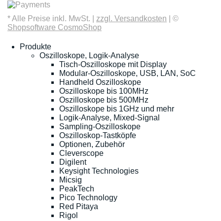
* Alle Preise inkl. MwSt. |
zzgl. Versandkosten
| ©
Shopsoftware CosmoShop
Produkte
Oszilloskope, Logik-Analyse
Tisch-Oszilloskope mit Display
Modular-Oszilloskope, USB, LAN, SoC
Handheld Oszilloskope
Oszilloskope bis 100MHz
Oszilloskope bis 500MHz
Oszilloskope bis 1GHz und mehr
Logik-Analyse, Mixed-Signal
Sampling-Oszilloskope
Oszilloskop-Tastköpfe
Optionen, Zubehör
Cleverscope
Digilent
Keysight Technologies
Micsig
PeakTech
Pico Technology
Red Pitaya
Rigol