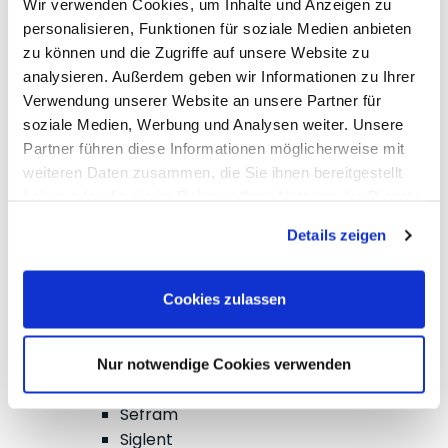
Wir verwenden Cookies, um Inhalte und Anzeigen zu
Kabeltester
personalisieren, Funktionen für soziale Medien anbieten
LCR-Meter, Impedanzmessung
zu können und die Zugriffe auf unsere Website zu
Stromzangen-Messgeräte
analysieren. Außerdem geben wir Informationen zu Ihrer
Strom-Sensorik
Verwendung unserer Website an unsere Partner für
Leistungs-Analyse, SMU, Batterietest
soziale Medien, Werbung und Analysen weiter. Unsere
Bildgebend
Partner führen diese Informationen möglicherweise mit
Optionen, Zubehör
weiteren Daten zusammen, die Sie ihnen bereitgestellt
B+K Precision
haben oder die sie im Rahmen Ihrer Nutzung der Dienste
CAMI/CableEye
gesammelt haben.
Details zeigen
EATON/Sefelec
GMC-I/Gossen Metrawatt
HIOKI
Cookies zulassen
Keysight Technologies
PeakTech
Red Pitaya
Nur notwendige Cookies verwenden
Rigol
Sefram
Siglent