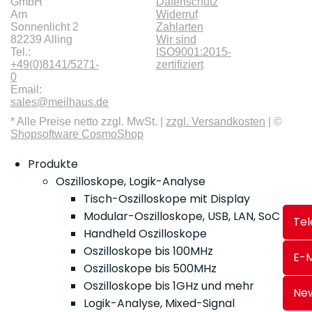
GmbH
Datenschutz
Am
Widerruf
Sonnenlicht 2
Zahlarten
82239 Alling
Wir sind
Tel.:
ISO9001:2015-
+49(0)8141/5271-
zertifiziert
0
Email:
sales@meilhaus.de
* Alle Preise netto zzgl. MwSt. |
zzgl. Versandkosten
| ©
Shopsoftware CosmoShop
Produkte
Oszilloskope, Logik-Analyse
Tisch-Oszilloskope mit Display
Modular-Oszilloskope, USB, LAN, SoC
Tel
Handheld Oszilloskope
Oszilloskope bis 100MHz
E-M
Oszilloskope bis 500MHz
Oszilloskope bis 1GHz und mehr
New
Logik-Analyse, Mixed-Signal