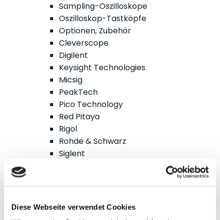
Sampling-Oszilloskope
Oszilloskop-Tastköpfe
Optionen, Zubehör
Cleverscope
Digilent
Keysight Technologies
Micsig
PeakTech
Pico Technology
Red Pitaya
Rigol
Rohde & Schwarz
Siglent
Clampman
Multimeter, Prüfgeräte
(Digital-)Multimeter, DMM
Handheld-Messgeräte
Diese Webseite verwendet Cookies
Sicherheitstester