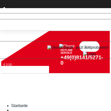
Privatkunde (nur DE)
HOTLINE
SERVICE
+49(0)8141/5271-
0
€ 0,00
Startseite