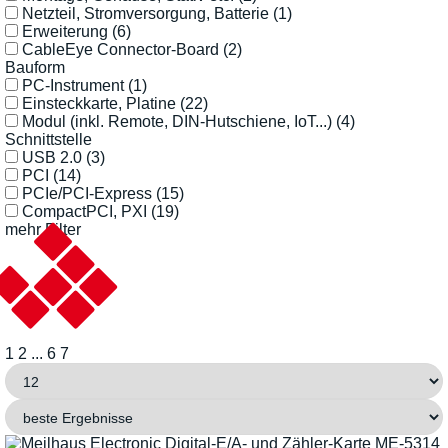
Netzteil, Stromversorgung, Batterie
(1)
Erweiterung
(6)
CableEye Connector-Board
(2)
Bauform
PC-Instrument
(1)
Einsteckkarte, Platine
(22)
Modul (inkl. Remote, DIN-Hutschiene, IoT...)
(4)
Schnittstelle
USB 2.0
(3)
PCI
(14)
PCIe/PCI-Express
(15)
CompactPCI, PXI
(19)
mehr Filter
1
2
...
6
7