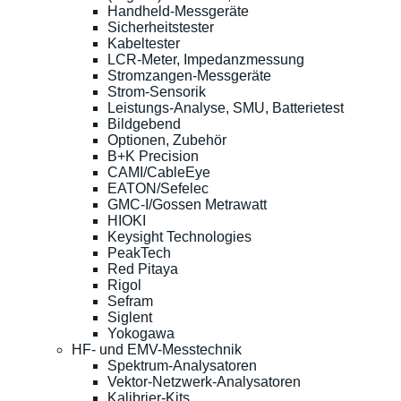
Handheld-Messgeräte
Sicherheitstester
Kabeltester
LCR-Meter, Impedanzmessung
Stromzangen-Messgeräte
Strom-Sensorik
Leistungs-Analyse, SMU, Batterietest
Bildgebend
Optionen, Zubehör
B+K Precision
CAMI/CableEye
EATON/Sefelec
GMC-I/Gossen Metrawatt
HIOKI
Keysight Technologies
PeakTech
Red Pitaya
Rigol
Sefram
Siglent
Yokogawa
HF- und EMV-Messtechnik
Spektrum-Analysatoren
Vektor-Netzwerk-Analysatoren
Kalibrier-Kits