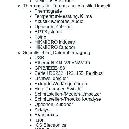
Meilhaus Electronic
Thermografie, Temperatur, Akustik, Umwelt
Thermografie
Temperatur-Messung, Klima
Akustik-Kameras, Audio
Optionen, Zubehör
BRTSystems
Fotric
HIKMICRO Industry
HIKMICRO Outdoor
Schnittstellen, Datenübertragung
USB
Ethernet/LAN, WLAN/Wi-Fi
GPIB/IEEE488
Seriell RS232, 422, 455, Feldbus
Lichtwellenleiter
Extender/Verlängerungen
Hub, Repeater, Switch
Schnittstellen-/Medien-Umsetzer
Schnittstellen-/Protokoll-Analyse
Optionen, Zubehör
Acksys
Brainboxes
Icron
ICS Electronics