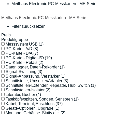
Meilhaus Electronic PC-Messkarten - ME-Serie
Meilhaus Electronic PC-Messkarten - ME-Serie
Filter zurücksetzen
Preis
Produktgruppe
Messsystem USB
(1)
PC-Karte - A/D
(8)
PC-Karte - D/A
(7)
PC-Karte - Digital-I/O
(19)
PC-Karte - Relais
(2)
Datenlogger, Daten-Rekorder
(1)
Signal-Switching
(3)
Signal-Anpassung, Verstärker
(1)
Schnittstelle, Umsetzer/Adapter
(3)
Schnittstellen-Extender, Repeater, Hub, Switch
(1)
Schnittstellen-Isolator
(2)
Literatur, Bücher
(4)
Tastköpfe/spitzen, Sonden, Sensoren
(1)
Kabel, Terminal, Anschluss
(37)
Geräte-Optionen, Upgrade
(1)
Montage, Gehäuse, Stativ etc.
(2)