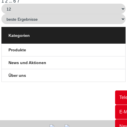
1
2
...
6
7
Kategorien
Produkte
News und Aktionen
Über uns
Tel
E-M
New