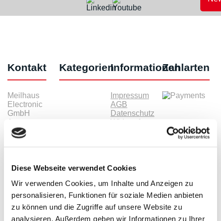
Kontakt
Kategorien
Informationen
Zahlarten
Meilhaus
Impressum
Electronic
AGB
GmbH
Datenschutz
Am
Widerruf
Sonnenlicht 2
Zahlarten
82239 Alling
Wir sind
Tel.:
ISO9001:2015-
+49(0)8141/5271-
zertifiziert
0
Diese Webseite verwendet Cookies
Email:
Wir verwenden Cookies, um Inhalte und Anzeigen zu
sales@meilhaus.de
personalisieren, Funktionen für soziale Medien anbieten
* Alle Preise inkl. MwSt. |
zzgl. Versandkosten
| ©
zu können und die Zugriffe auf unsere Website zu
Shopsoftware CosmoShop
analysieren. Außerdem geben wir Informationen zu Ihrer