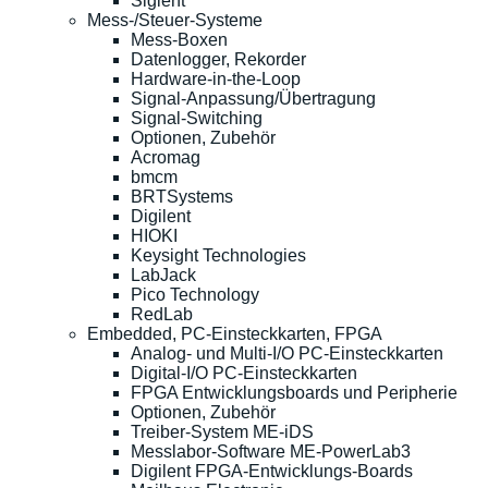
Siglent
Mess-/Steuer-Systeme
Mess-Boxen
Datenlogger, Rekorder
Hardware-in-the-Loop
Signal-Anpassung/Übertragung
Signal-Switching
Optionen, Zubehör
Acromag
bmcm
BRTSystems
Digilent
HIOKI
Keysight Technologies
LabJack
Pico Technology
RedLab
Embedded, PC-Einsteckkarten, FPGA
Analog- und Multi-I/O PC-Einsteckkarten
Digital-I/O PC-Einsteckkarten
FPGA Entwicklungsboards und Peripherie
Optionen, Zubehör
Treiber-System ME-iDS
Messlabor-Software ME-PowerLab3
Digilent FPGA-Entwicklungs-Boards