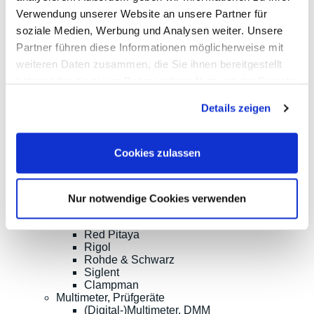
Produkte
Verwendung unserer Website an unsere Partner für
Oszilloskope, Logik-Analyse
soziale Medien, Werbung und Analysen weiter. Unsere
Tisch-Oszilloskope mit Display
Modular-Oszilloskope, USB, LAN, SoC
Partner führen diese Informationen möglicherweise mit
Handheld Oszilloskope
weiteren Daten zusammen, die Sie ihnen bereitgestellt
Oszilloskope bis 100MHz
haben oder die sie im Rahmen Ihrer Nutzung der Dienste
Oszilloskope bis 500MHz
Oszilloskope bis 1GHz und mehr
gesammelt haben.
Details zeigen
Logik-Analyse, Mixed-Signal
Sampling-Oszilloskope
Oszilloskop-Tastköpfe
Optionen, Zubehör
Cookies zulassen
Cleverscope
Digilent
Keysight Technologies
Micsig
Nur notwendige Cookies verwenden
PeakTech
Pico Technology
Red Pitaya
Rigol
Rohde & Schwarz
Siglent
Clampman
Multimeter, Prüfgeräte
(Digital-)Multimeter, DMM