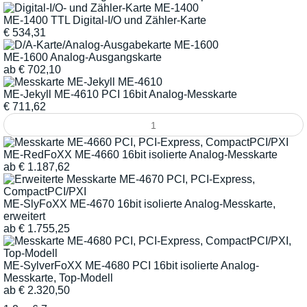
ME-1400 TTL Digital-I/O und Zähler-Karte
€
534,31
ME-1600 Analog-Ausgangskarte
ab
€
702,10
ME-Jekyll ME-4610 PCI 16bit Analog-Messkarte
€
711,62
ME-RedFoXX ME-4660 16bit isolierte Analog-Messkarte
ab
€
1.187,62
ME-SlyFoXX ME-4670 16bit isolierte Analog-Messkarte,
erweitert
ab
€
1.755,25
ME-SylverFoXX ME-4680 PCI 16bit isolierte Analog-
Messkarte, Top-Modell
ab
€
2.320,50