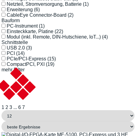
Netzteil, Stromversorgung, Batterie
(1)
Erweiterung
(6)
CableEye Connector-Board
(2)
Bauform
PC-Instrument
(1)
Einsteckkarte, Platine
(22)
Modul (inkl. Remote, DIN-Hutschiene, IoT...)
(4)
Schnittstelle
USB 2.0
(3)
PCI
(14)
PCIe/PCI-Express
(15)
CompactPCI, PXI
(19)
mehr Filter
1
2
3
...
6
7