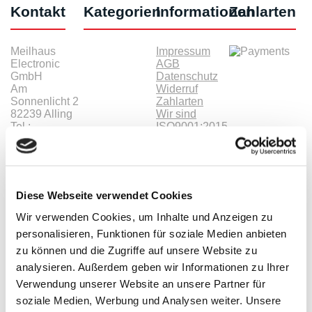
Kontakt
Kategorien
Informationen
Zahlarten
Meilhaus
Impressum
Electronic
AGB
GmbH
Datenschutz
Am
Widerruf
Sonnenlicht 2
Zahlarten
82239 Alling
Wir sind
Tel.:
ISO9001:2015-
+49(0)8141/5271-
zertifiziert
0
Email:
sales@meilhaus.de
Diese Webseite verwendet Cookies
* Alle Preise inkl. MwSt. |
zzgl. Versandkosten
| ©
Shopsoftware CosmoShop
Wir verwenden Cookies, um Inhalte und Anzeigen zu
personalisieren, Funktionen für soziale Medien anbieten
Produkte
Oszilloskope, Logik-Analyse
zu können und die Zugriffe auf unsere Website zu
Tisch-Oszilloskope mit Display
analysieren. Außerdem geben wir Informationen zu Ihrer
Modular-Oszilloskope, USB, LAN, SoC
Verwendung unserer Website an unsere Partner für
Handheld Oszilloskope
Oszilloskope bis 100MHz
soziale Medien, Werbung und Analysen weiter. Unsere
Oszilloskope bis 500MHz