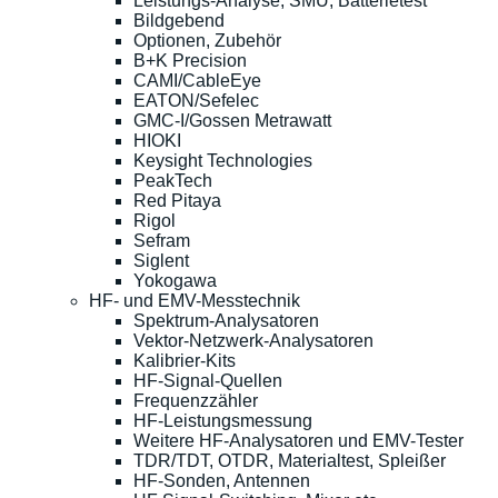
Leistungs-Analyse, SMU, Batterietest
Bildgebend
Optionen, Zubehör
B+K Precision
CAMI/CableEye
EATON/Sefelec
GMC-I/Gossen Metrawatt
HIOKI
Keysight Technologies
PeakTech
Red Pitaya
Rigol
Sefram
Siglent
Yokogawa
HF- und EMV-Messtechnik
Spektrum-Analysatoren
Vektor-Netzwerk-Analysatoren
Kalibrier-Kits
HF-Signal-Quellen
Frequenzzähler
HF-Leistungsmessung
Weitere HF-Analysatoren und EMV-Tester
TDR/TDT, OTDR, Materialtest, Spleißer
HF-Sonden, Antennen