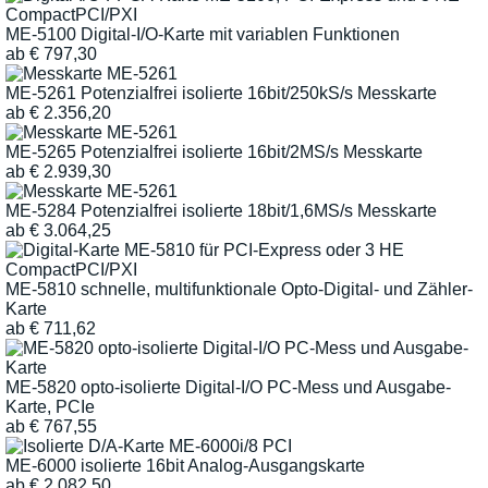
ME-5100 Digital-I/O-Karte mit variablen Funktionen
ab
€
797,30
ME-5261 Potenzialfrei isolierte 16bit/250kS/s Messkarte
ab
€
2.356,20
ME-5265 Potenzialfrei isolierte 16bit/2MS/s Messkarte
ab
€
2.939,30
ME-5284 Potenzialfrei isolierte 18bit/1,6MS/s Messkarte
ab
€
3.064,25
ME-5810 schnelle, multifunktionale Opto-Digital- und Zähler-
Karte
ab
€
711,62
ME-5820 opto-isolierte Digital-I/O PC-Mess und Ausgabe-
Karte, PCIe
ab
€
767,55
ME-6000 isolierte 16bit Analog-Ausgangskarte
ab
€
2.082,50