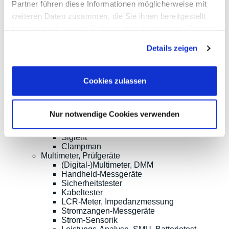
Partner führen diese Informationen möglicherweise mit
Oszilloskope bis 1GHz und mehr
weiteren Daten zusammen, die Sie ihnen bereitgestellt
Logik-Analyse, Mixed-Signal
Sampling-Oszilloskope
haben oder die sie im Rahmen Ihrer Nutzung der Dienste
Oszilloskop-Tastköpfe
gesammelt haben.
Optionen, Zubehör
Details zeigen
Cleverscope
Digilent
Keysight Technologies
Cookies zulassen
Micsig
PeakTech
Pico Technology
Red Pitaya
Nur notwendige Cookies verwenden
Rigol
Rohde & Schwarz
Siglent
Clampman
Multimeter, Prüfgeräte
(Digital-)Multimeter, DMM
Handheld-Messgeräte
Sicherheitstester
Kabeltester
LCR-Meter, Impedanzmessung
Stromzangen-Messgeräte
Strom-Sensorik