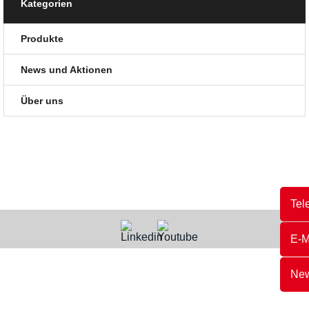
Kategorien
Produkte
News und Aktionen
Über uns
Tel
E-M
New