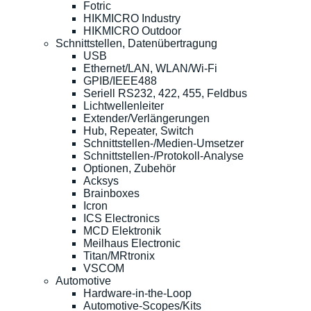
Fotric
HIKMICRO Industry
HIKMICRO Outdoor
Schnittstellen, Datenübertragung
USB
Ethernet/LAN, WLAN/Wi-Fi
GPIB/IEEE488
Seriell RS232, 422, 455, Feldbus
Lichtwellenleiter
Extender/Verlängerungen
Hub, Repeater, Switch
Schnittstellen-/Medien-Umsetzer
Schnittstellen-/Protokoll-Analyse
Optionen, Zubehör
Acksys
Brainboxes
Icron
ICS Electronics
MCD Elektronik
Meilhaus Electronic
Titan/MRtronix
VSCOM
Automotive
Hardware-in-the-Loop
Automotive-Scopes/Kits