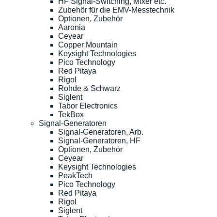
HF Signal-Switching, Mixer etc.
Zubehör für die EMV-Messtechnik
Optionen, Zubehör
Aaronia
Ceyear
Copper Mountain
Keysight Technologies
Pico Technology
Red Pitaya
Rigol
Rohde & Schwarz
Siglent
Tabor Electronics
TekBox
Signal-Generatoren
Signal-Generatoren, Arb.
Signal-Generatoren, HF
Optionen, Zubehör
Ceyear
Keysight Technologies
PeakTech
Pico Technology
Red Pitaya
Rigol
Siglent