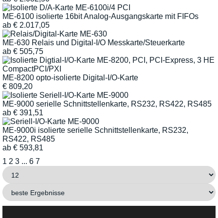
ME-6100 isolierte 16bit Analog-Ausgangskarte mit FIFOs
ab
€
2.017,05
ME-630 Relais und Digital-I/O Messkarte/Steuerkarte
ab
€
505,75
ME-8200 opto-isolierte Digital-I/O-Karte
€
809,20
ME-9000 serielle Schnittstellenkarte, RS232, RS422, RS485
ab
€
391,51
ME-9000i isolierte serielle Schnittstellenkarte, RS232,
RS422, RS485
ab
€
593,81
1
2
3
...
6
7