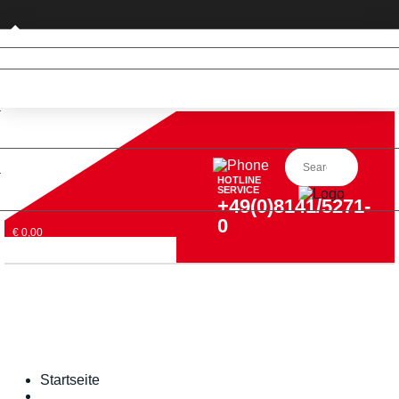
Privatkunde (nur DE)
HOTLINE
SERVICE
+49(0)8141/5271-
0
€ 0,00
Startseite