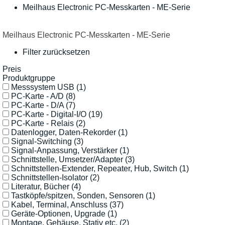
Meilhaus Electronic PC-Messkarten - ME-Serie
Meilhaus Electronic PC-Messkarten - ME-Serie
Filter zurücksetzen
Preis
Produktgruppe
Messsystem USB
(1)
PC-Karte - A/D
(8)
PC-Karte - D/A
(7)
PC-Karte - Digital-I/O
(19)
PC-Karte - Relais
(2)
Datenlogger, Daten-Rekorder
(1)
Signal-Switching
(3)
Signal-Anpassung, Verstärker
(1)
Schnittstelle, Umsetzer/Adapter
(3)
Schnittstellen-Extender, Repeater, Hub, Switch
(1)
Schnittstellen-Isolator
(2)
Literatur, Bücher
(4)
Tastköpfe/spitzen, Sonden, Sensoren
(1)
Kabel, Terminal, Anschluss
(37)
Geräte-Optionen, Upgrade
(1)
Montage, Gehäuse, Stativ etc.
(2)