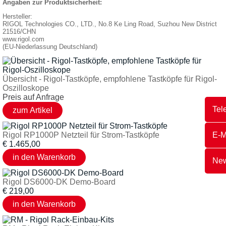
Angaben zur Produktsicherheit:
Hersteller:
RIGOL Technologies CO., LTD., No.8 Ke Ling Road, Suzhou New District
21516/CHN
www.rigol.com
(EU-Niederlassung Deutschland)
Übersicht - Rigol-Tastköpfe, empfohlene Tastköpfe für Rigol-
Oszilloskope
Preis auf Anfrage
Tel
E-M
Rigol RP1000P Netzteil für Strom-Tastköpfe
€
1.465,00
New
Rigol DS6000-DK Demo-Board
€
219,00