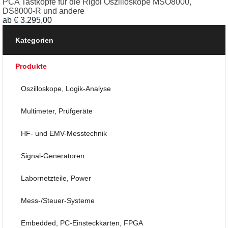
PCA Tastköpfe für die Rigol Oszilloskope MSO8000,
DS8000-R und andere
ab
€
3.295,00
Kategorien
Produkte
Oszilloskope, Logik-Analyse
Multimeter, Prüfgeräte
HF- und EMV-Messtechnik
Signal-Generatoren
Labornetzteile, Power
Mess-/Steuer-Systeme
Embedded, PC-Einsteckkarten, FPGA