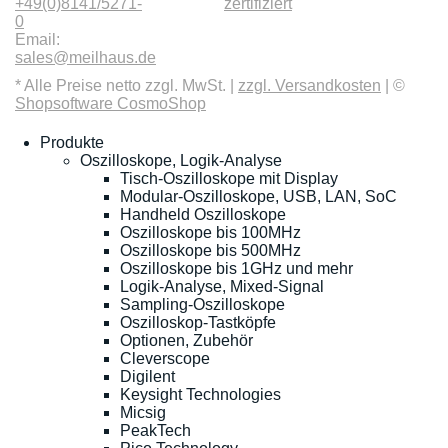
+49(0)8141/5271-
zertifiziert
0
Email:
sales@meilhaus.de
* Alle Preise netto zzgl. MwSt. |
zzgl. Versandkosten
| ©
Shopsoftware CosmoShop
Produkte
Oszilloskope, Logik-Analyse
Tisch-Oszilloskope mit Display
Modular-Oszilloskope, USB, LAN, SoC
Handheld Oszilloskope
Oszilloskope bis 100MHz
Oszilloskope bis 500MHz
Oszilloskope bis 1GHz und mehr
Logik-Analyse, Mixed-Signal
Sampling-Oszilloskope
Oszilloskop-Tastköpfe
Optionen, Zubehör
Cleverscope
Digilent
Keysight Technologies
Micsig
PeakTech