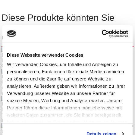
Diese Produkte könnten Sie
ebenfalls interessieren:
Diese Webseite verwendet Cookies
Übersicht - Rigol-Tastköpfe, empfohlene Tastköpfe für Rigol-
Wir verwenden Cookies, um Inhalte und Anzeigen zu
Oszilloskope
personalisieren, Funktionen für soziale Medien anbieten
zu können und die Zugriffe auf unsere Website zu
ClampMan Light "Schraubstock"-Halterung für Leiterplatten
analysieren. Außerdem geben wir Informationen zu Ihrer
und Baugruppen
ab € 513,00
Verwendung unserer Website an unsere Partner für
soziale Medien, Werbung und Analysen weiter. Unsere
Partner führen diese Informationen möglicherweise mit
ClampMan Midi innovative Halterung für Leiterplatten bis
162mm
weiteren Daten zusammen, die Sie ihnen bereitgestellt
ab € 784,00
haben oder die sie im Rahmen Ihrer Nutzung der Dienste
gesammelt haben.
Details zeigen