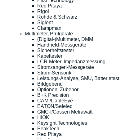
Pico Technology
Red Pitaya
Rigol
Rohde & Schwarz
Siglent
Clampman
Multimeter, Prüfgeräte
(Digital-)Multimeter, DMM
Handheld-Messgeräte
Sicherheitstester
Kabeltester
LCR-Meter, Impedanzmessung
Stromzangen-Messgeräte
Strom-Sensorik
Leistungs-Analyse, SMU, Batterietest
Bildgebend
Optionen, Zubehör
B+K Precision
CAMI/CableEye
EATON/Sefelec
GMC-I/Gossen Metrawatt
HIOKI
Keysight Technologies
PeakTech
Red Pitaya