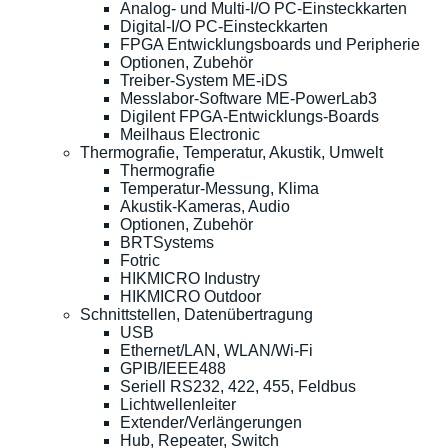
Analog- und Multi-I/O PC-Einsteckkarten
Digital-I/O PC-Einsteckkarten
FPGA Entwicklungsboards und Peripherie
Optionen, Zubehör
Treiber-System ME-iDS
Messlabor-Software ME-PowerLab3
Digilent FPGA-Entwicklungs-Boards
Meilhaus Electronic
Thermografie, Temperatur, Akustik, Umwelt
Thermografie
Temperatur-Messung, Klima
Akustik-Kameras, Audio
Optionen, Zubehör
BRTSystems
Fotric
HIKMICRO Industry
HIKMICRO Outdoor
Schnittstellen, Datenübertragung
USB
Ethernet/LAN, WLAN/Wi-Fi
GPIB/IEEE488
Seriell RS232, 422, 455, Feldbus
Lichtwellenleiter
Extender/Verlängerungen
Hub, Repeater, Switch