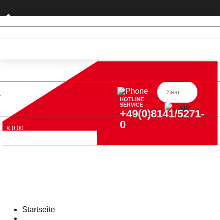
Geschäftskunde
HOTLINE
SERVICE
+49(0)8141/5271-
0
€ 0,00
Startseite