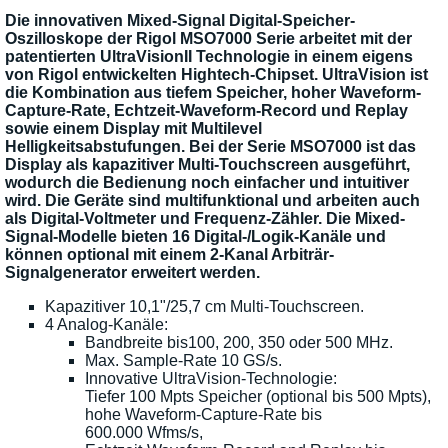
Die innovativen Mixed-Signal Digital-Speicher-
Oszilloskope der Rigol MSO7000 Serie arbeitet mit der
patentierten UltraVisionII Technologie in einem eigens
von Rigol entwickelten Hightech-Chipset. UltraVision ist
die Kombination aus tiefem Speicher, hoher Waveform-
Capture-Rate, Echtzeit-Waveform-Record und Replay
sowie einem Display mit Multilevel
Helligkeitsabstufungen. Bei der Serie MSO7000 ist das
Display als kapazitiver Multi-Touchscreen ausgeführt,
wodurch die Bedienung noch einfacher und intuitiver
wird. Die Geräte sind multifunktional und arbeiten auch
als Digital-Voltmeter und Frequenz-Zähler. Die Mixed-
Signal-Modelle bieten 16 Digital-/Logik-Kanäle und
können optional mit einem 2-Kanal Arbiträr-
Signalgenerator erweitert werden.
Kapazitiver 10,1"/25,7 cm Multi-Touchscreen.
4 Analog-Kanäle:
Bandbreite bis100, 200, 350 oder 500 MHz.
Max. Sample-Rate 10 GS/s.
Innovative UltraVision-Technologie:
Tiefer 100 Mpts Speicher (optional bis 500 Mpts),
hohe Waveform-Capture-Rate bis
600.000 Wfms/s,