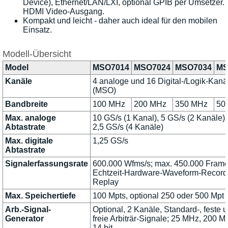
Device), Ethernet/LAN/LXI, optional GPIB per Umsetzer.
HDMI Video-Ausgang.
Kompakt und leicht - daher auch ideal für den mobilen
Einsatz.
Modell-Übersicht
Model
MSO7014
MSO7024
MSO7034
MS
Kanäle
4 analoge und 16 Digital-/Logik-Kanä
(MSO)
Bandbreite
100 MHz
200 MHz
350 MHz
50
Max. analoge
10 GS/s (1 Kanal), 5 GS/s (2 Kanäle),
Abtastrate
2,5 GS/s (4 Kanäle)
Max. digitale
1,25 GS/s
Abtastrate
Signalerfassungsrate
600.000 Wfms/s; max. 450.000 Fram
Echtzeit-Hardware-Waveform-Record
Replay
Max. Speichertiefe
100 Mpts, optional 250 oder 500 Mpt
Arb.-Signal-
Optional, 2 Kanäle, Standard-, feste 
Generator
freie Arbiträr-Signale; 25 MHz, 200 M
14 bit