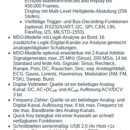
Echtzeit-Waveform-Record and Replay bis
450.000 Frames,
Display mit Multi-Level Helligkeits-Abstufung (256
Stufen).
Vielfältige Trigger- und Bus-Decording-Funktionen
(optional, RS232/UART, I2C, SPI, CAN, LIN,
FlexRay, I2S, MILSTD-1553).
MSO-Modelle mit Logik-Analyse an Bord: 16
zusätzliche Logik-/Digital-Kanäle zur Analyse gemischt
analoger/digitaler Schaltungen.
MSO-Modelle optional erweiterbar mit 2-Kanal Arbiträr-
Signalgenerator, max. 25 MHz (Sinus). 200 MS/s, 14 bit.
Standard und feste Arb.-Signale: Sinus, Rechteck,
Rampe, Puls, DC, Rauschen, Sinc, exp. Anstieg/Abfall,
ECG, Gauss, Lorentz, Haversinus. Modulation (AM, FM,
FSK), Sweep, Burst.
Digital-Voltmeter: Quelle ist ein beliebiger Analog-
Kanal; DC, AC+DC
und AC
, Auflösung ACV/DCV
eff.
eff
3 bit.
Frequenz-Zähler: Quelle ist ein beliebiger Analog- und
Digital-Kanal. Auflösung max. 6 bit, max. Frequenz ist
die max. Bandbreite des Analog-Kanals.
Quick Key belegbar mit einer Auswahl an schnell
verfügbaren Funktionen.
Schnittstellen serienmäßig: USB 2.0 (4x Host +1x