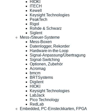
HIOKI
ITECH
Kewell
Keysight Technologies
PeakTech
Rigol
Rohde & Schwarz
Siglent
Mess-/Steuer-Systeme
Mess-Boxen
Datenlogger, Rekorder
Hardware-in-the-Loop
Signal-Anpassung/Übertragung
Signal-Switching
Optionen, Zubehör
Acromag
bmcm
BRTSystems
Digilent
HIOKI
Keysight Technologies
LabJack
Pico Technology
RedLab
Embedded, PC-Einsteckkarten, FPGA