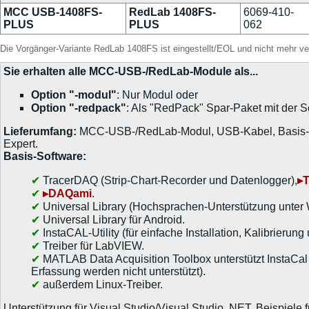
MCC USB-1408FS-
RedLab 1408FS-
6069-410-
PLUS
PLUS
062
Die Vorgänger-Variante RedLab 1408FS ist eingestellt/EOL und nicht mehr ve
Sie erhalten alle MCC-USB-/RedLab-Module als...
Option "-modul"
: Nur Modul oder
Option "-redpack"
: Als "RedPack" Spar-Paket mit der S
Lieferumfang:
MCC-USB-/RedLab-Modul, USB-Kabel, Basis-Sof
Expert.
Basis-Software:
TracerDAQ (Strip-Chart-Recorder und Datenlogger),
▸
▸DAQami
.
Universal Library (Hochsprachen-Unterstützung unter
Universal Library für Android.
InstaCAL-Utility (für einfache Installation, Kalibrierung 
Treiber für LabVIEW.
MATLAB Data Acquisition Toolbox unterstützt InstaCal
Erfassung werden nicht unterstützt).
außerdem Linux-Treiber.
Unterstützung für Visual Studio/Visual Studio .NET, Beispiele 