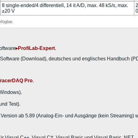
8 single-ended/4 differentiell, 14 it A/D, max. 48 kS/s, max.
2
±20 V
0
rfügbar.
oftware
▸ProfiLab-Expert
.
tware (Download), deutsches und englisches Handbuch (PDF/
TracerDAQ Pro
.
 Windows).
und Test).
 Version ab 5.89 (Analog-Ein- und Ausgänge (kein Streaming) we
für Visual C++, Visual C#, Visual Basic und Visual Basic .NET.