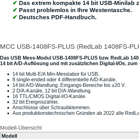
Das extrem kompakte 14 bit USB-Minilab z
Passt problemlos in Ihre Westentasche.
Deutsches PDF-Handbuch.
MCC USB-1408FS-PLUS (RedLab 1408FS-PLUS)
Das USB Mess-Modul USB-1408FS-PLUS bzw. RedLab 1408FS-
14 bit A/D-Auflösung und mit zusätzlichen Digital-I/Os, zum
14 bit Multi-E/A Min-Messlabor für USB.
8 single-ended oder 4 differentielle A/D-Kanäle.
14 bit A/D-Wandlung. Eingangs-Bereiche bis ±20 V.
2 D/A-Kanäle, 12 bit D/A-Wandlung.
16 TTL/CMOS Digital-I/O-Kanäle.
32 bit Ereigniszähler.
Anschlüsse über Schraubklemmen.
Aus produktionstechnischen Gründen ab 2022 alle RedLa
Modell-Übersicht
Modell