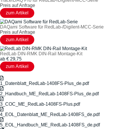
TracerDAQ Pro für RedLab-/Digilent-MCC-Serie
Preis auf Anfrage
DAQami Software für RedLab-/Digilent-MCC-Serie
Preis auf Anfrage
RedLab DIN-RMK DIN-Rail Montage-Kit
ab
€
29,75
1_Datenblatt_RedLab-1408FS-Plus_de.pdf
2_Handbuch_ME_RedLab-1408FS-Plus_de.pdf
3_COC_ME_RedLab-1408FS-Plus.pdf
4_EOL_Datenblatt_ME_RedLab-1408FS_de.pdf
5_EOL_Handbuch_ME_RedLab-1408FS_de.pdf