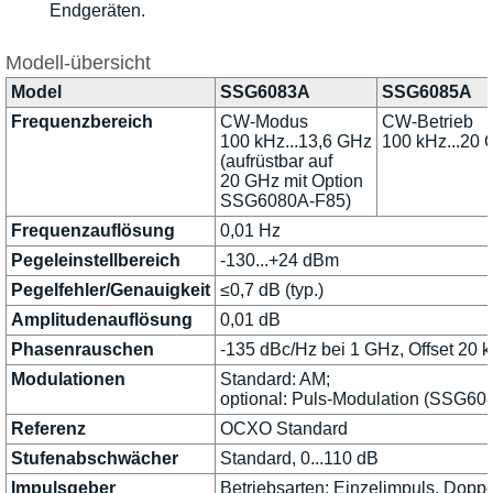
Endgeräten.
Modell-übersicht
Model
SSG6083A
SSG6085A
Frequenzbereich
CW-Modus
CW-Betrieb
100 kHz...13,6 GHz
100 kHz...20
(aufrüstbar auf
20 GHz mit Option
SSG6080A-F85)
Frequenzauflösung
0,01 Hz
Pegeleinstellbereich
-130...+24 dBm
Pegelfehler/Genauigkeit
≤0,7 dB (typ.)
Amplitudenauflösung
0,01 dB
Phasenrauschen
-135 dBc/Hz bei 1 GHz, Offset 20 k
Modulationen
Standard: AM;
optional: Puls-Modulation (SSG6
Referenz
OCXO Standard
Stufenabschwächer
Standard, 0...110 dB
Impulsgeber
Betriebsarten: Einzelimpuls, Doppe