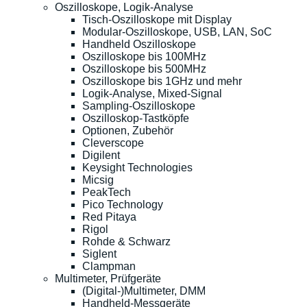
Oszilloskope, Logik-Analyse
Tisch-Oszilloskope mit Display
Modular-Oszilloskope, USB, LAN, SoC
Handheld Oszilloskope
Oszilloskope bis 100MHz
Oszilloskope bis 500MHz
Oszilloskope bis 1GHz und mehr
Logik-Analyse, Mixed-Signal
Sampling-Oszilloskope
Oszilloskop-Tastköpfe
Optionen, Zubehör
Cleverscope
Digilent
Keysight Technologies
Micsig
PeakTech
Pico Technology
Red Pitaya
Rigol
Rohde & Schwarz
Siglent
Clampman
Multimeter, Prüfgeräte
(Digital-)Multimeter, DMM
Handheld-Messgeräte