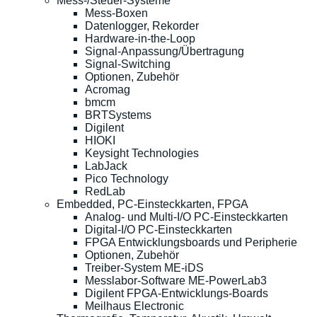
Mess-/Steuer-Systeme
Mess-Boxen
Datenlogger, Rekorder
Hardware-in-the-Loop
Signal-Anpassung/Übertragung
Signal-Switching
Optionen, Zubehör
Acromag
bmcm
BRTSystems
Digilent
HIOKI
Keysight Technologies
LabJack
Pico Technology
RedLab
Embedded, PC-Einsteckkarten, FPGA
Analog- und Multi-I/O PC-Einsteckkarten
Digital-I/O PC-Einsteckkarten
FPGA Entwicklungsboards und Peripherie
Optionen, Zubehör
Treiber-System ME-iDS
Messlabor-Software ME-PowerLab3
Digilent FPGA-Entwicklungs-Boards
Meilhaus Electronic