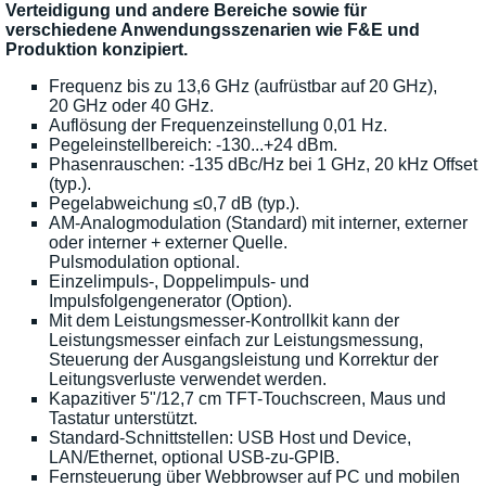
Verteidigung und andere Bereiche sowie für
verschiedene Anwendungsszenarien wie F&E und
Produktion konzipiert.
Frequenz bis zu 13,6 GHz (aufrüstbar auf 20 GHz),
20 GHz oder 40 GHz.
Auflösung der Frequenzeinstellung 0,01 Hz.
Pegeleinstellbereich: -130...+24 dBm.
Phasenrauschen: -135 dBc/Hz bei 1 GHz, 20 kHz Offset
(typ.).
Pegelabweichung ≤0,7 dB (typ.).
AM-Analogmodulation (Standard) mit interner, externer
oder interner + externer Quelle.
Pulsmodulation optional.
Einzelimpuls-, Doppelimpuls- und
Impulsfolgengenerator (Option).
Mit dem Leistungsmesser-Kontrollkit kann der
Leistungsmesser einfach zur Leistungsmessung,
Steuerung der Ausgangsleistung und Korrektur der
Leitungsverluste verwendet werden.
Kapazitiver 5"/12,7 cm TFT-Touchscreen, Maus und
Tastatur unterstützt.
Standard-Schnittstellen: USB Host und Device,
LAN/Ethernet, optional USB-zu-GPIB.
Fernsteuerung über Webbrowser auf PC und mobilen