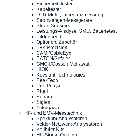
Sicherheitstester
Kabeltester
LCR-Meter, Impedanzmessung
Stromzangen-Messgeräte
Strom-Sensorik
Leistungs-Analyse, SMU, Batterietest
Bildgebend
Optionen, Zubehör
B+K Precision
CAMI/CableEye
EATON/Sefelec
GMC-I/Gossen Metrawatt
HIOKI
Keysight Technologies
PeakTech
Red Pitaya
Rigol
Sefram
Siglent
Yokogawa
HF- und EMV-Messtechnik
Spektrum-Analysatoren
Vektor-Netzwerk-Analysatoren
Kalibrier-Kits
HF-Signal-Quellen