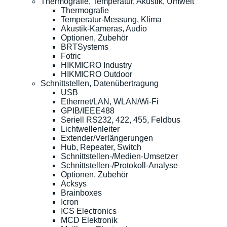
Thermografie, Temperatur, Akustik, Umwelt
Thermografie
Temperatur-Messung, Klima
Akustik-Kameras, Audio
Optionen, Zubehör
BRTSystems
Fotric
HIKMICRO Industry
HIKMICRO Outdoor
Schnittstellen, Datenübertragung
USB
Ethernet/LAN, WLAN/Wi-Fi
GPIB/IEEE488
Seriell RS232, 422, 455, Feldbus
Lichtwellenleiter
Extender/Verlängerungen
Hub, Repeater, Switch
Schnittstellen-/Medien-Umsetzer
Schnittstellen-/Protokoll-Analyse
Optionen, Zubehör
Acksys
Brainboxes
Icron
ICS Electronics
MCD Elektronik