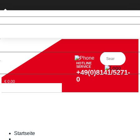
Privatkunde (nur DE)
HOTLINE
SERVICE
+49(0)8141/5271-
0
€ 0,00
Startseite