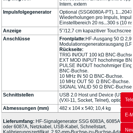
Intern, extern
Impulsfolgegenerator
Optional (SSG6080A-PT), 1...2047 
Wiederholungen pro Impuls, Impuls
Einstellbereich 20 ns...300 s (10 n
Anzeige
5"/12,7 cm kapazitiver Touchscree
Anschlüsse
Frontplatte:
HF-Ausgang 50 Ω 2,92
Modulationsgeneratorausgang (LF
Rückseite:
TRIG IN/OUT 100 kΩ BNC-Buchse
EXT MOD INPUT hochohmige BN
PULSE IN/OUT hochohmiger Eing
BNC-Buchse.
10 MHz IN 50 Ω BNC-Buchse.
10 MHz OUT 50 Ω BNC-Buchse.
SIGNAL VALID 50 Ω BNC-Buchse
Schnittstellen
USB 2.0 Host und Device (USB TM
Tel
(VXI-11, Socket, Telnet), optional
Abmessungen (mm)
482 x 104 x 540; 10,4 kg
E-M
Lieferumfang:
HF-Signalgenerator SSG 6083A, 6085A
oder 6087A, Netzkabel, USB-Kabel, Schnellstart,
New
Kalibrierungszertifikat, 2,92-mm-Buchse-zu-Buchse-Adapter.