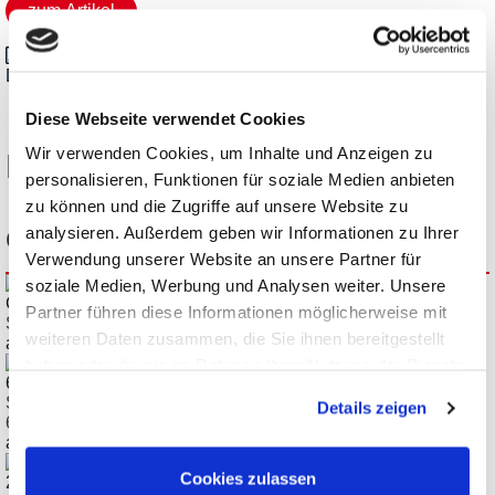
Datasheet_Siglent_SSG6000A_en.pdf
Diese Webseite verwendet Cookies
Wir verwenden Cookies, um Inhalte und Anzeigen zu
Diese Produkte könnten Sie
personalisieren, Funktionen für soziale Medien anbieten
zu können und die Zugriffe auf unsere Website zu
ebenfalls interessieren:
analysieren. Außerdem geben wir Informationen zu Ihrer
Verwendung unserer Website an unsere Partner für
soziale Medien, Werbung und Analysen weiter. Unsere
Partner führen diese Informationen möglicherweise mit
Siglent SSG3000X Serie HF Signal-Generatoren bis 3,2GHz
weiteren Daten zusammen, die Sie ihnen bereitgestellt
ab € 2.378,81
haben oder die sie im Rahmen Ihrer Nutzung der Dienste
gesammelt haben.
Siglent SSG5000X(-V) HF-Signalgeneratoren bis 4 oder
Details zeigen
6GHz
ab € 6.305,81
Cookies zulassen