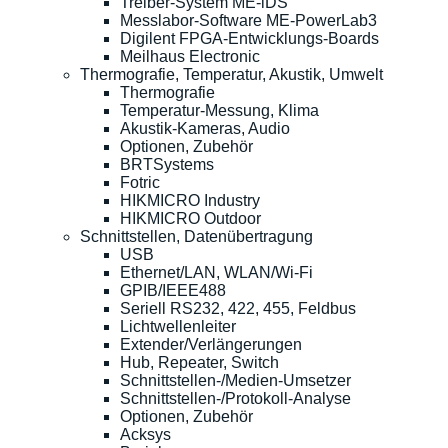
Treiber-System ME-iDS
Messlabor-Software ME-PowerLab3
Digilent FPGA-Entwicklungs-Boards
Meilhaus Electronic
Thermografie, Temperatur, Akustik, Umwelt
Thermografie
Temperatur-Messung, Klima
Akustik-Kameras, Audio
Optionen, Zubehör
BRTSystems
Fotric
HIKMICRO Industry
HIKMICRO Outdoor
Schnittstellen, Datenübertragung
USB
Ethernet/LAN, WLAN/Wi-Fi
GPIB/IEEE488
Seriell RS232, 422, 455, Feldbus
Lichtwellenleiter
Extender/Verlängerungen
Hub, Repeater, Switch
Schnittstellen-/Medien-Umsetzer
Schnittstellen-/Protokoll-Analyse
Optionen, Zubehör
Acksys