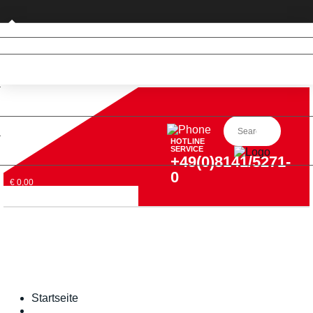
Privatkunde (nur DE)
HOTLINE
SERVICE
+49(0)8141/5271-
0
€ 0,00
Startseite