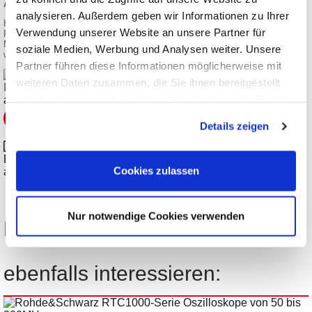
Angaben zur Produktsicherheit:
analysieren. Außerdem geben wir Informationen zu Ihrer
Hersteller:
Verwendung unserer Website an unsere Partner für
Rohde & Schwarz GmbH & Co. KG, Mühldorfstraße 15, 81671
München/DEU
soziale Medien, Werbung und Analysen weiter. Unsere
www.rohde-schwarz.com
Partner führen diese Informationen möglicherweise mit
weiteren Daten zusammen, die Sie ihnen bereitgestellt
Rohde&Schwarz Tastköpfe
haben oder die sie im Rahmen Ihrer Nutzung der Dienste
ab
€
124,95
gesammelt haben.
Details zeigen
Datenblatt_RohdeUndSchwarz_Probes-and-
Cookies zulassen
accessories_de.pdf
Nur notwendige Cookies verwenden
Diese Produkte könnten Sie
ebenfalls interessieren: