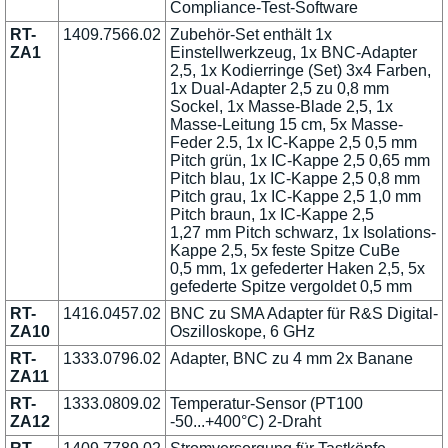
Compliance-Test-Software
RT-
1409.7566.02
Zubehör-Set enthält 1x
ZA1
Einstellwerkzeug, 1x BNC-Adapter
2,5, 1x Kodierringe (Set) 3x4 Farben,
1x Dual-Adapter 2,5 zu 0,8 mm
Sockel, 1x Masse-Blade 2,5, 1x
Masse-Leitung 15 cm, 5x Masse-
Feder 2.5, 1x IC-Kappe 2,5 0,5 mm
Pitch grün, 1x IC-Kappe 2,5 0,65 mm
Pitch blau, 1x IC-Kappe 2,5 0,8 mm
Pitch grau, 1x IC-Kappe 2,5 1,0 mm
Pitch braun, 1x IC-Kappe 2,5
1,27 mm Pitch schwarz, 1x Isolations-
Kappe 2,5, 5x feste Spitze CuBe
0,5 mm, 1x gefederter Haken 2,5, 5x
gefederte Spitze vergoldet 0,5 mm
RT-
1416.0457.02
BNC zu SMA Adapter für R&S Digital-
ZA10
Oszilloskope, 6 GHz
RT-
1333.0796.02
Adapter, BNC zu 4 mm 2x Banane
ZA11
RT-
1333.0809.02
Temperatur-Sensor (PT100
ZA12
-50...+400°C) 2-Draht