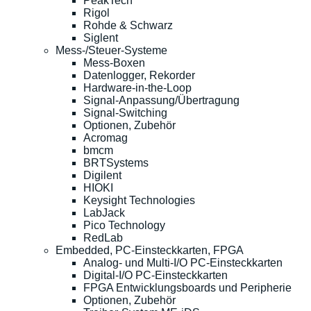
PeakTech
Rigol
Rohde & Schwarz
Siglent
Mess-/Steuer-Systeme
Mess-Boxen
Datenlogger, Rekorder
Hardware-in-the-Loop
Signal-Anpassung/Übertragung
Signal-Switching
Optionen, Zubehör
Acromag
bmcm
BRTSystems
Digilent
HIOKI
Keysight Technologies
LabJack
Pico Technology
RedLab
Embedded, PC-Einsteckkarten, FPGA
Analog- und Multi-I/O PC-Einsteckkarten
Digital-I/O PC-Einsteckkarten
FPGA Entwicklungsboards und Peripherie
Optionen, Zubehör