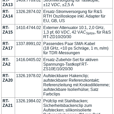
RT-
1409.7789.02
Stromversorgung für Tastköpfe,
ZA13
±12 V
DC
, ±2,5 A
RT-
1326.2874.02
Ersatz-Stromversorgung für R&S
ZA14
RTH Oszilloskope inkl. Adapter für
EU, GB, US
RT-
1410.4744.02
Externer Attenuator 10:1, 2,0 GHz,
ZA15
1,3 pf, 60 V
DC
, 42 V
AC
, für R&S
Spitze
RT-ZD10/20/30
RT-
1337.8991,02
Passendes Paar SMA-Kabel
ZA17
(18 GHz, <10 ps Schräge, 1 m, m/m)
für TDR-Messungen
RT-
1416.0405.02
Ersatz-Zubehör-Set für aktiven
ZA2
Spannungs-Tastkopf RT-
ZS10E/10/20/30
RT-
1326.1978.02
Aufsteckbarer Hakenclip;
ZA20
aufsteckbarer Referenzkontakt;
Referenzleitung mit Krokodilklemme;
aufsteckbare Isolierhülse; Satz
Farbclips
RT-
1326.1984.02
Prüfclip mit Stahlbacken;
ZA21
Sicherheitsbackenclip zum
Aufstecken; silikonisolierte