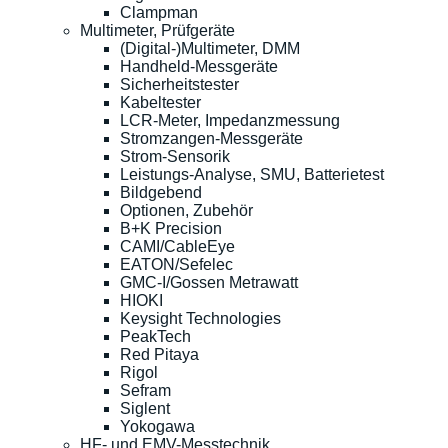
Clampman
Multimeter, Prüfgeräte
(Digital-)Multimeter, DMM
Handheld-Messgeräte
Sicherheitstester
Kabeltester
LCR-Meter, Impedanzmessung
Stromzangen-Messgeräte
Strom-Sensorik
Leistungs-Analyse, SMU, Batterietest
Bildgebend
Optionen, Zubehör
B+K Precision
CAMI/CableEye
EATON/Sefelec
GMC-I/Gossen Metrawatt
HIOKI
Keysight Technologies
PeakTech
Red Pitaya
Rigol
Sefram
Siglent
Yokogawa
HF- und EMV-Messtechnik