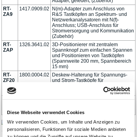
Adapter, gefedert; (Zubehör)
RT-
1417.0909.02
N(m)-Adapter zum Anschluss von
ZA9
R&S Tastköpfen an Spektrum- und
Netzwerkanalysatoren mit N(f)-
Anschluss; USB-Anschluss für
Stromversorgung und Kommunikation
(Zubehör)
RT-
1326.3641.02
3D-Positionierer mit zentralem
ZAP
Spannknopf zum einfachen Spannen
und Positionieren von Tastköpfen
(Spannweite 200 mm, Spannbereich
15 mm)
RT-
1800.0004.02
Deskew-Halterung für Spannungs-
ZF20
und Strom-Tastköpfe für
Leistungsmessung; inkl. USB 2.0
Kabel für Stromversorgung (Zubehör)
RT-
1317.5639.02
1000Base-T Jitter-Testkabel für R&S
ZF2C
LAN/Ethernet Compliance-Lösung
R&S RTO-K22 (Zubehör)
Diese Webseite verwendet Cookies
Wir verwenden Cookies, um Inhalte und Anzeigen zu
personalisieren, Funktionen für soziale Medien anbieten
zu können und die Zugriffe auf unsere Website zu