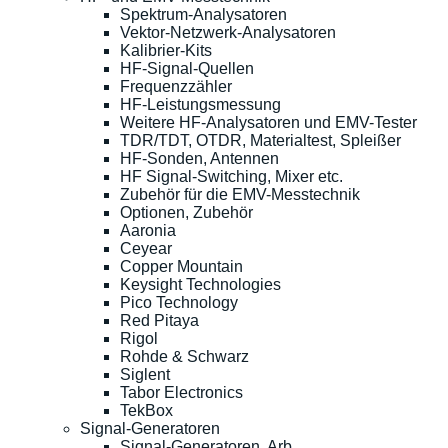
Spektrum-Analysatoren
Vektor-Netzwerk-Analysatoren
Kalibrier-Kits
HF-Signal-Quellen
Frequenzzähler
HF-Leistungsmessung
Weitere HF-Analysatoren und EMV-Tester
TDR/TDT, OTDR, Materialtest, Spleißer
HF-Sonden, Antennen
HF Signal-Switching, Mixer etc.
Zubehör für die EMV-Messtechnik
Optionen, Zubehör
Aaronia
Ceyear
Copper Mountain
Keysight Technologies
Pico Technology
Red Pitaya
Rigol
Rohde & Schwarz
Siglent
Tabor Electronics
TekBox
Signal-Generatoren
Signal-Generatoren, Arb.