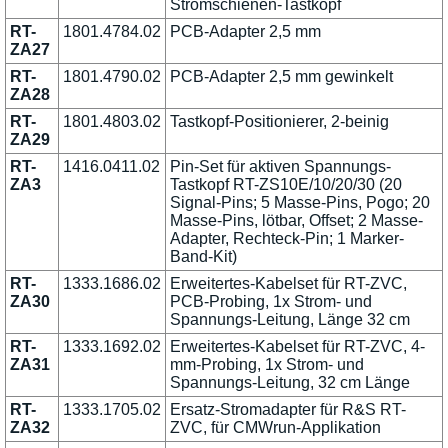
Stromschienen-Tastkopf
RT-
1801.4784.02
PCB-Adapter 2,5 mm
ZA27
RT-
1801.4790.02
PCB-Adapter 2,5 mm gewinkelt
ZA28
RT-
1801.4803.02
Tastkopf-Positionierer, 2-beinig
ZA29
RT-
1416.0411.02
Pin-Set für aktiven Spannungs-
ZA3
Tastkopf RT-ZS10E/10/20/30 (20
Signal-Pins; 5 Masse-Pins, Pogo; 20
Masse-Pins, lötbar, Offset; 2 Masse-
Adapter, Rechteck-Pin; 1 Marker-
Band-Kit)
RT-
1333.1686.02
Erweitertes-Kabelset für RT-ZVC,
ZA30
PCB-Probing, 1x Strom- und
Spannungs-Leitung, Länge 32 cm
RT-
1333.1692.02
Erweitertes-Kabelset für RT-ZVC, 4-
ZA31
mm-Probing, 1x Strom- und
Spannungs-Leitung, 32 cm Länge
RT-
1333.1705.02
Ersatz-Stromadapter für R&S RT-
ZA32
ZVC, für CMWrun-Applikation