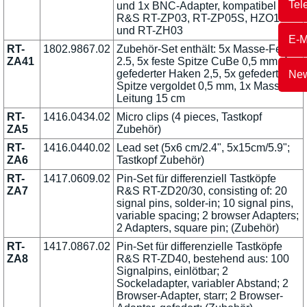
Tel
und 1x BNC-Adapter, kompatibel zu
R&S RT-ZP03, RT-ZP05S, HZO10
und RT-ZH03
E-M
RT-
1802.9867.02
Zubehör-Set enthält: 5x Masse-Feder
ZA41
2.5, 5x feste Spitze CuBe 0,5 mm, 1x
gefederter Haken 2,5, 5x gefederte
New
Spitze vergoldet 0,5 mm, 1x Masse-
Leitung 15 cm
RT-
1416.0434.02
Micro clips (4 pieces, Tastkopf
ZA5
Zubehör)
RT-
1416.0440.02
Lead set (5x6 cm/2.4", 5x15cm/5.9";
ZA6
Tastkopf Zubehör)
RT-
1417.0609.02
Pin-Set für differenziell Tastköpfe
ZA7
R&S RT-ZD20/30, consisting of: 20
signal pins, solder-in; 10 signal pins,
variable spacing; 2 browser Adapters;
2 Adapters, square pin; (Zubehör)
RT-
1417.0867.02
Pin-Set für differenzielle Tastköpfe
ZA8
R&S RT-ZD40, bestehend aus: 100
Signalpins, einlötbar; 2
Sockeladapter, variabler Abstand; 2
Browser-Adapter, starr; 2 Browser-