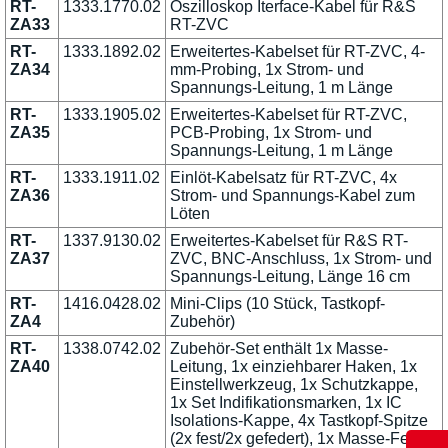
RT-
1333.1770.02
Oszilloskop Iterface-Kabel für R&S
ZA33
RT-ZVC
RT-
1333.1892.02
Erweitertes-Kabelset für RT-ZVC, 4-
ZA34
mm-Probing, 1x Strom- und
Spannungs-Leitung, 1 m Länge
RT-
1333.1905.02
Erweitertes-Kabelset für RT-ZVC,
ZA35
PCB-Probing, 1x Strom- und
Spannungs-Leitung, 1 m Länge
RT-
1333.1911.02
Einlöt-Kabelsatz für RT-ZVC, 4x
ZA36
Strom- und Spannungs-Kabel zum
Löten
RT-
1337.9130.02
Erweitertes-Kabelset für R&S RT-
ZA37
ZVC, BNC-Anschluss, 1x Strom- und
Spannungs-Leitung, Länge 16 cm
RT-
1416.0428.02
Mini-Clips (10 Stück, Tastkopf-
ZA4
Zubehör)
RT-
1338.0742.02
Zubehör-Set enthält 1x Masse-
ZA40
Leitung, 1x einziehbarer Haken, 1x
Einstellwerkzeug, 1x Schutzkappe,
1x Set Indifikationsmarken, 1x IC
Isolations-Kappe, 4x Tastkopf-Spitze
(2x fest/2x gefedert), 1x Masse-Feder