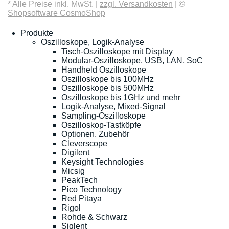
* Alle Preise inkl. MwSt. |
zzgl. Versandkosten
| ©
Shopsoftware CosmoShop
Produkte
Oszilloskope, Logik-Analyse
Tisch-Oszilloskope mit Display
Modular-Oszilloskope, USB, LAN, SoC
Handheld Oszilloskope
Oszilloskope bis 100MHz
Oszilloskope bis 500MHz
Oszilloskope bis 1GHz und mehr
Logik-Analyse, Mixed-Signal
Sampling-Oszilloskope
Oszilloskop-Tastköpfe
Optionen, Zubehör
Cleverscope
Digilent
Keysight Technologies
Micsig
PeakTech
Pico Technology
Red Pitaya
Rigol
Rohde & Schwarz
Siglent