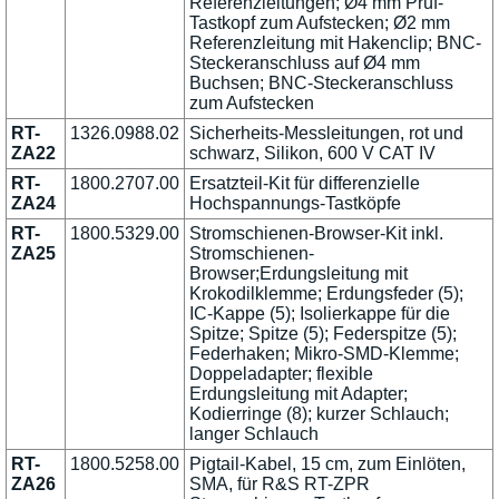
Referenzleitungen; Ø4 mm Prüf-
Tastkopf zum Aufstecken; Ø2 mm
Referenzleitung mit Hakenclip; BNC-
Steckeranschluss auf Ø4 mm
Buchsen; BNC-Steckeranschluss
zum Aufstecken
RT-
1326.0988.02
Sicherheits-Messleitungen, rot und
ZA22
schwarz, Silikon, 600 V CAT IV
RT-
1800.2707.00
Ersatzteil-Kit für differenzielle
ZA24
Hochspannungs-Tastköpfe
RT-
1800.5329.00
Stromschienen-Browser-Kit inkl.
ZA25
Stromschienen-
Browser;Erdungsleitung mit
Krokodilklemme; Erdungsfeder (5);
IC-Kappe (5); Isolierkappe für die
Spitze; Spitze (5); Federspitze (5);
Federhaken; Mikro-SMD-Klemme;
Doppeladapter; flexible
Erdungsleitung mit Adapter;
Kodierringe (8); kurzer Schlauch;
langer Schlauch
RT-
1800.5258.00
Pigtail-Kabel, 15 cm, zum Einlöten,
ZA26
SMA, für R&S RT-ZPR