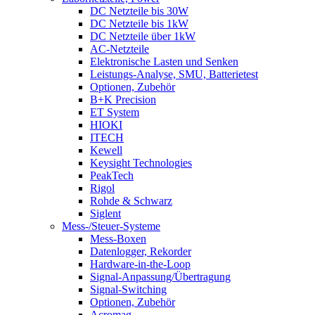
DC Netzteile bis 30W
DC Netzteile bis 1kW
DC Netzteile über 1kW
AC-Netzteile
Elektronische Lasten und Senken
Leistungs-Analyse, SMU, Batterietest
Optionen, Zubehör
B+K Precision
ET System
HIOKI
ITECH
Kewell
Keysight Technologies
PeakTech
Rigol
Rohde & Schwarz
Siglent
Mess-/Steuer-Systeme
Mess-Boxen
Datenlogger, Rekorder
Hardware-in-the-Loop
Signal-Anpassung/Übertragung
Signal-Switching
Optionen, Zubehör
Acromag