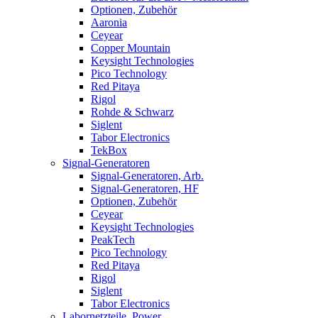
Optionen, Zubehör
Aaronia
Ceyear
Copper Mountain
Keysight Technologies
Pico Technology
Red Pitaya
Rigol
Rohde & Schwarz
Siglent
Tabor Electronics
TekBox
Signal-Generatoren
Signal-Generatoren, Arb.
Signal-Generatoren, HF
Optionen, Zubehör
Ceyear
Keysight Technologies
PeakTech
Pico Technology
Red Pitaya
Rigol
Siglent
Tabor Electronics
Labornetzteile, Power