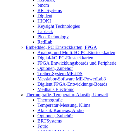
bmcm
BRTSystems
Digilent
HIOKI
Keysight Technologies
LabJack
Pico Technology
RedLab
Embedded, PC-Einsteckkarten, FPGA
Analog- und Multi-I/O PC-Einsteckkarten
Digital-I/O PC-Einsteckkarten
FPGA Entwicklungsboards und Peripherie
Optionen, Zubehör
Treiber-System ME-iDS
Messlabor-Software ME-PowerLab3
Digilent FPGA-Entwicklungs-Boards
Meilhaus Electronic
Thermografie, Temperatur, Akustik, Umwelt
Thermografie
Temperatur-Messung, Klima
Akustik-Kameras, Audio
Optionen, Zubehör
BRTSystems
Fotric