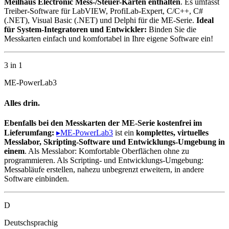
Meilhaus Electronic Mess-/Steuer-Karten enthalten
. Es umfasst
Treiber-Software für LabVIEW, ProfiLab-Expert, C/C++, C#
(.NET), Visual Basic (.NET) und Delphi für die ME-Serie.
Ideal
für System-Integratoren und Entwickler:
Binden Sie die
Messkarten einfach und komfortabel in Ihre eigene Software ein!
3 in 1
ME-PowerLab3
Alles drin.
Ebenfalls bei den Messkarten der ME-Serie kostenfrei im
Lieferumfang:
▸ME-PowerLab3
ist ein
komplettes, virtuelles
Messlabor, Skripting-Software und Entwicklungs-Umgebung in
einem
. Als Messlabor: Komfortable Oberflächen ohne zu
programmieren. Als Scripting- und Entwicklungs-Umgebung:
Messabläufe erstellen, nahezu unbegrenzt erweitern, in andere
Software einbinden.
D
Deutschsprachig