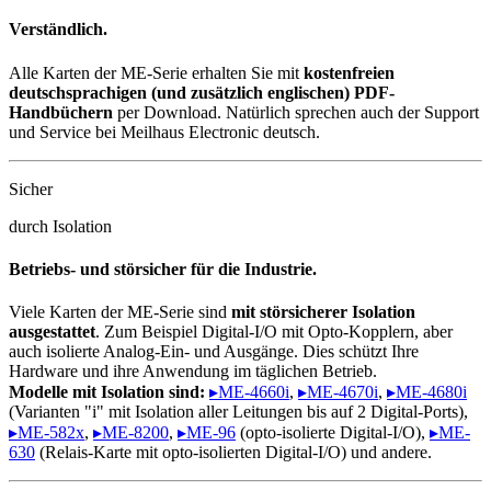
Verständlich.
Alle Karten der ME-Serie erhalten Sie mit
kostenfreien
deutschsprachigen (und zusätzlich englischen) PDF-
Handbüchern
per Download. Natürlich sprechen auch der Support
und Service bei Meilhaus Electronic deutsch.
Sicher
durch Isolation
Betriebs- und störsicher für die Industrie.
Viele Karten der ME-Serie sind
mit störsicherer Isolation
ausgestattet
. Zum Beispiel Digital-I/O mit Opto-Kopplern, aber
auch isolierte Analog-Ein- und Ausgänge. Dies schützt Ihre
Hardware und ihre Anwendung im täglichen Betrieb.
Modelle mit Isolation sind:
▸ME-4660i
,
▸ME-4670i
,
▸ME-4680i
(Varianten "i" mit Isolation aller Leitungen bis auf 2 Digital-Ports),
▸ME-582x
,
▸ME-8200
,
▸ME-96
(opto-isolierte Digital-I/O),
▸ME-
630
(Relais-Karte mit opto-isolierten Digital-I/O) und andere.