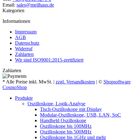
Email:
sales@meilhaus.de
Kategorien
Informationen
Impressum
AGB
Datenschutz
Widerruf
Zahlarten
Wir sind ISO9001:2015-zertifiziert
Zahlarten
* Alle Preise inkl. MwSt. |
zzgl. Versandkosten
| ©
Shopsoftware
CosmoShop
Produkte
Oszilloskope, Logik-Analyse
Tisch-Oszilloskope mit Display
Modular-Oszilloskope, USB, LAN, SoC
Handheld Oszilloskope
Oszilloskope bis 100MHz
Oszilloskope bis 500MHz
Oszilloskope bis 1GHz und mehr