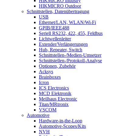
HIKMICRO Industry
HIKMICRO Outdoor
Schnittstellen, Datenübertragung
USB
Ethernet/LAN, WLAN/Wi-Fi
GPIB/IEEE488
Seriell RS232, 422, 455, Feldbus
Lichtwellenleiter
Extender/Verlängerungen
Hub, Repeater, Switch
Schnittstellen-/Medien-Umsetzer
Schnittstellen-/Protokoll-Analyse
Optionen, Zubehör
Acksys
Brainboxes
Icron
ICS Electronics
MCD Elektronik
Meilhaus Electronic
Titan/MRtronix
VSCOM
Automotive
Hardware-in-the-Loop
Automotive-Scopes/Kits
NVH