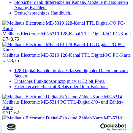
Störsicher dank differenzieller Kanäle. Modelle mit isolierten
Analog-Kanälen.
Deutschsprachiges Handbuch.
Meilhaus Electronic ME-5310 128-Kanal TTL Digital-I/O PC-Karte
€
743,75
Meilhaus Electronic ME-5310 128-Kanal TTL Digital-I/O PC-Karte
€
743,75
128 Digital-Kanäle für das Erfassen digitaler Daten und zum
Steuern.
Einfaches Funktionsprinzip mit vier 32-bit-Ports.
Extern erweiterbar mit Relais oder Opto-Isolation.
Meilhaus Electronic ME-5314 PC TTL-Digital-I/O- und Zähler-
Karte
€
711,62
Meilhaus Electronic ME-5314 PC TTL-Digital-I/O- und Zähler-
Karte