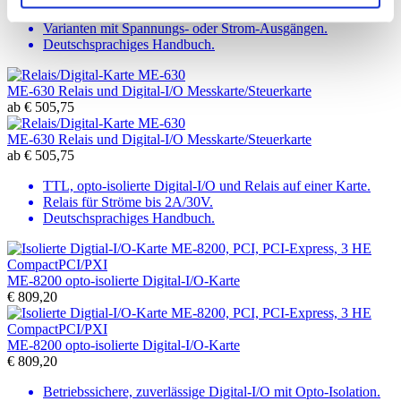
4, 8 oder 16 Analog-Ausgänge.
Varianten mit Spannungs- oder Strom-Ausgängen.
Deutschsprachiges Handbuch.
ME-630 Relais und Digital-I/O Messkarte/Steuerkarte
ab
€
505,75
ME-630 Relais und Digital-I/O Messkarte/Steuerkarte
ab
€
505,75
TTL, opto-isolierte Digital-I/O und Relais auf einer Karte.
Relais für Ströme bis 2A/30V.
Deutschsprachiges Handbuch.
ME-8200 opto-isolierte Digital-I/O-Karte
€
809,20
ME-8200 opto-isolierte Digital-I/O-Karte
€
809,20
Betriebssichere, zuverlässige Digital-I/O mit Opto-Isolation.