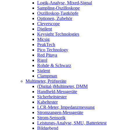
Logik-Analyse, Mixed-Signal
Sampling-Oszilloskope
Oszilloskop-Tastköpfe
Optionen, Zubehör
Cleverscope
Digilent
Keysight Technologies
Micsig
PeakTech
Pico Technology
Red Pitaya
Rigol
Rohde & Schwarz
Siglent
Clampman
Multimeter, Prüfgeräte
(Digital-)Multimeter, DMM
Handheld-Messgeräte
Sicherheitstester
Kabeltester
LCR-Meter, Impedanzmessung
Stromzangen-Messgeräte
Strom-Sensorik
Leistungs-Analyse, SMU, Batterietest
Bildgebend