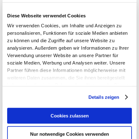
€
711,62
Bis 48 Digital-I/O-Kanäle für das Erfassen digitaler Daten
Diese Webseite verwendet Cookies
und zum Steuern.
3, 6 oder 15 Zähler (16bit).
Wir verwenden Cookies, um Inhalte und Anzeigen zu
Erweiterbar mit Relais oder Opto-Isolation.
personalisieren, Funktionen für soziale Medien anbieten
zu können und die Zugriffe auf unsere Website zu
ME-96 Digital-PC-Karte, 8 Opto-Eingänge, 8 Opto-Ausgänge
analysieren. Außerdem geben wir Informationen zu Ihrer
€
470,05
Verwendung unserer Website an unsere Partner für
ME-96 Digital-PC-Karte, 8 Opto-Eingänge, 8 Opto-Ausgänge
soziale Medien, Werbung und Analysen weiter. Unsere
€
470,05
Partner führen diese Informationen möglicherweise mit
Vielfach bewährt und zuverlässig.
weiteren Daten zusammen, die Sie ihnen bereitgestellt
Störsichere Digital-Kanäle mit Opto-Isolation/galvanischer
haben oder die sie im Rahmen Ihrer Nutzung der Dienste
Trennung.
gesammelt haben.
Bequem anschließen mit optionalem Zubehör.
Details zeigen
ME-1600 Analog-Ausgangskarte
Cookies zulassen
ab
€
702,10
ME-1600 Analog-Ausgangskarte
ab
€
702,10
Nur notwendige Cookies verwenden