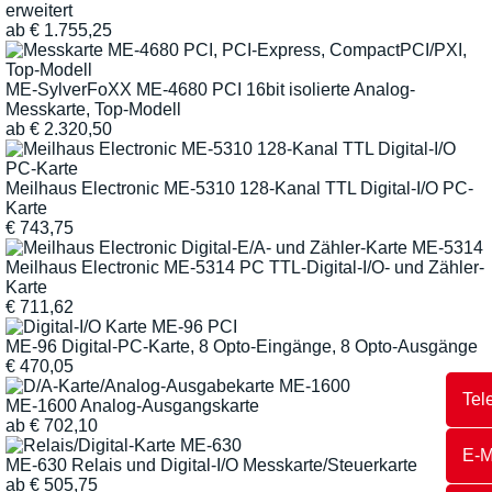
erweitert
ab
€
1.755,25
ME-SylverFoXX ME-4680 PCI 16bit isolierte Analog-
Messkarte, Top-Modell
ab
€
2.320,50
Meilhaus Electronic ME-5310 128-Kanal TTL Digital-I/O PC-
Karte
€
743,75
Meilhaus Electronic ME-5314 PC TTL-Digital-I/O- und Zähler-
Karte
€
711,62
ME-96 Digital-PC-Karte, 8 Opto-Eingänge, 8 Opto-Ausgänge
€
470,05
Tel
ME-1600 Analog-Ausgangskarte
ab
€
702,10
E-M
ME-630 Relais und Digital-I/O Messkarte/Steuerkarte
ab
€
505,75