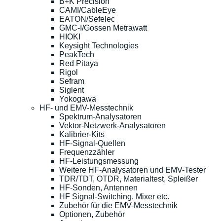
B+K Precision
CAMI/CableEye
EATON/Sefelec
GMC-I/Gossen Metrawatt
HIOKI
Keysight Technologies
PeakTech
Red Pitaya
Rigol
Sefram
Siglent
Yokogawa
HF- und EMV-Messtechnik
Spektrum-Analysatoren
Vektor-Netzwerk-Analysatoren
Kalibrier-Kits
HF-Signal-Quellen
Frequenzzähler
HF-Leistungsmessung
Weitere HF-Analysatoren und EMV-Tester
TDR/TDT, OTDR, Materialtest, Spleißer
HF-Sonden, Antennen
HF Signal-Switching, Mixer etc.
Zubehör für die EMV-Messtechnik
Optionen, Zubehör