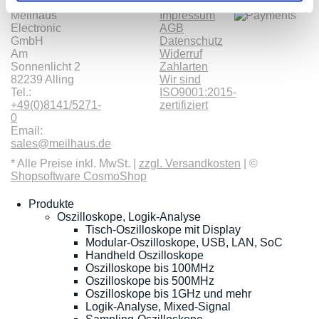
Meilhaus
Impressum
Electronic
AGB
GmbH
Datenschutz
Am
Widerruf
Sonnenlicht 2
Zahlarten
82239 Alling
Wir sind
Tel.:
ISO9001:2015-
+49(0)8141/5271-
zertifiziert
0
Email:
sales@meilhaus.de
* Alle Preise inkl. MwSt. |
zzgl. Versandkosten
| ©
Shopsoftware CosmoShop
Produkte
Oszilloskope, Logik-Analyse
Tisch-Oszilloskope mit Display
Modular-Oszilloskope, USB, LAN, SoC
Handheld Oszilloskope
Oszilloskope bis 100MHz
Oszilloskope bis 500MHz
Oszilloskope bis 1GHz und mehr
Logik-Analyse, Mixed-Signal