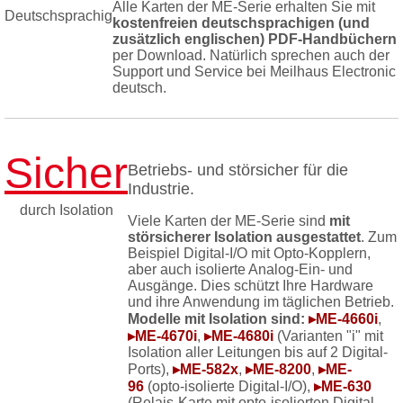
Alle Karten der ME-Serie erhalten Sie mit
Deutschsprachig
kostenfreien deutschsprachigen (und
zusätzlich englischen) PDF-Handbüchern
per Download. Natürlich sprechen auch der
Support und Service bei Meilhaus Electronic
deutsch.
Sicher
Betriebs- und störsicher für die
Industrie.
durch Isolation
Viele Karten der ME-Serie sind
mit
störsicherer Isolation ausgestattet
. Zum
Beispiel Digital-I/O mit Opto-Kopplern,
aber auch isolierte Analog-Ein- und
Ausgänge. Dies schützt Ihre Hardware
und ihre Anwendung im täglichen Betrieb.
Modelle mit Isolation sind:
▸ME-4660i
,
▸ME-4670i
,
▸ME-4680i
(Varianten "i" mit
Isolation aller Leitungen bis auf 2 Digital-
Ports),
▸ME-582x
,
▸ME-8200
,
▸ME-
96
(opto-isolierte Digital-I/O),
▸ME-630
(Relais-Karte mit opto-isolierten Digital-