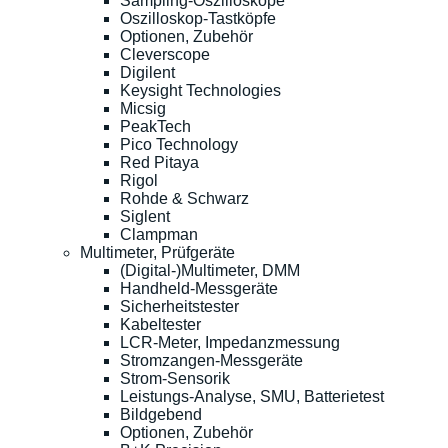
Sampling-Oszilloskope
Oszilloskop-Tastköpfe
Optionen, Zubehör
Cleverscope
Digilent
Keysight Technologies
Micsig
PeakTech
Pico Technology
Red Pitaya
Rigol
Rohde & Schwarz
Siglent
Clampman
Multimeter, Prüfgeräte
(Digital-)Multimeter, DMM
Handheld-Messgeräte
Sicherheitstester
Kabeltester
LCR-Meter, Impedanzmessung
Stromzangen-Messgeräte
Strom-Sensorik
Leistungs-Analyse, SMU, Batterietest
Bildgebend
Optionen, Zubehör