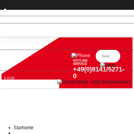
Privatkunde (nur DE)
HOTLINE
SERVICE
+49(0)8141/5271-
0
€ 0,00
Startseite