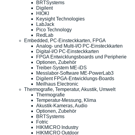
BRTSystems
Digilent
HIOKI
Keysight Technologies
LabJack
Pico Technology
RedLab
Embedded, PC-Einsteckkarten, FPGA
Analog- und Multi-I/O PC-Einsteckkarten
Digital-I/O PC-Einsteckkarten
FPGA Entwicklungsboards und Peripherie
Optionen, Zubehör
Treiber-System ME-iDS
Messlabor-Software ME-PowerLab3
Digilent FPGA-Entwicklungs-Boards
Meilhaus Electronic
Thermografie, Temperatur, Akustik, Umwelt
Thermografie
Temperatur-Messung, Klima
Akustik-Kameras, Audio
Optionen, Zubehör
BRTSystems
Fotric
HIKMICRO Industry
HIKMICRO Outdoor