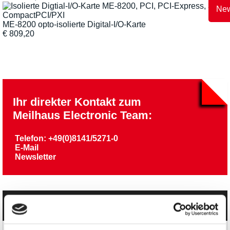
New
ME-8200 opto-isolierte Digital-I/O-Karte
€
809,20
Ihr direkter Kontakt zum
Meilhaus Electronic Team:
Telefon: +49(0)8141/5271-0
E-Mail
Newsletter
Kategorien