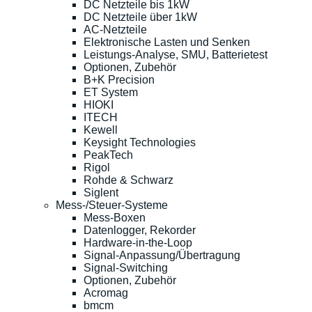
DC Netzteile bis 1kW
DC Netzteile über 1kW
AC-Netzteile
Elektronische Lasten und Senken
Leistungs-Analyse, SMU, Batterietest
Optionen, Zubehör
B+K Precision
ET System
HIOKI
ITECH
Kewell
Keysight Technologies
PeakTech
Rigol
Rohde & Schwarz
Siglent
Mess-/Steuer-Systeme
Mess-Boxen
Datenlogger, Rekorder
Hardware-in-the-Loop
Signal-Anpassung/Übertragung
Signal-Switching
Optionen, Zubehör
Acromag
bmcm