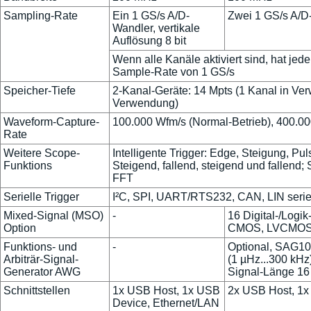
Sampling-Rate
Ein 1 GS/s A/D-
Zwei 1 GS/s A/D-
Wandler, vertikale
Auflösung 8 bit
Wenn alle Kanäle aktiviert sind, hat je
Sample-Rate von 1 GS/s
Speicher-Tiefe
2-Kanal-Geräte: 14 Mpts (1 Kanal in Ve
Verwendung)
Waveform-Capture-
100.000 Wfm/s (Normal-Betrieb), 400.0
Rate
Weitere Scope-
Intelligente Trigger: Edge, Steigung, Pul
Funktions
Steigend, fallend, steigend und fallend
FFT
Serielle Trigger
I²C, SPI, UART/RTS232, CAN, LIN serie
Mixed-Signal (MSO)
-
16 Digital-/Logi
Option
CMOS, LVCMOS3.
Funktions- und
-
Optional, SAG10
Arbiträr-Signal-
(1 µHz...300 kHz
Generator AWG
Signal-Länge 16
Schnittstellen
1x USB Host, 1x USB
2x USB Host, 1x
Device, Ethernet/LAN