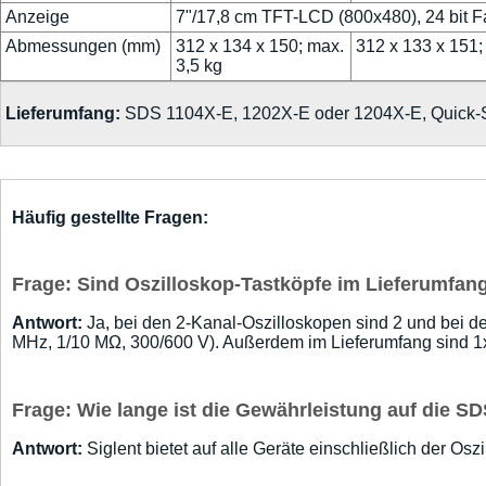
Anzeige
7"/17,8 cm TFT-LCD (800x480), 24 bit F
Abmessungen (mm)
312 x 134 x 150; max.
312 x 133 x 151;
3,5 kg
Lieferumfang:
SDS 1104X-E, 1202X-E oder 1204X-E, Quick-Start
Häufig gestellte Fragen:
Frage: Sind Oszilloskop-Tastköpfe im Lieferumfan
Antwort:
Ja, bei den 2-Kanal-Oszilloskopen sind 2 und bei d
MHz, 1/10 MΩ, 300/600 V). Außerdem im Lieferumfang sind 1x
Frage: Wie lange ist die Gewährleistung auf die 
Antwort:
Siglent bietet auf alle Geräte einschließlich der O