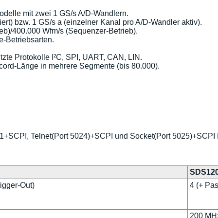
odelle mit zwei 1 GS/s A/D-Wandlern.
rt) bzw. 1 GS/s a (einzelner Kanal pro A/D-Wandler aktiv).
eb)/400.000 Wfm/s (Sequenzer-Betrieb).
-Betriebsarten.
tzte Protokolle I²C, SPI, UART, CAN, LIN.
ecord-Länge in mehrere Segmente (bis 80.000).
+SCPI, Telnet(Port 5024)+SCPI und Socket(Port 5025)+SCPI 
SDS12
rigger-Out)
4 (+ Pas
200 MH