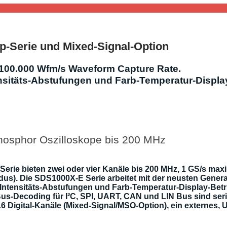
op-Serie und Mixed-Signal-Option
 100.000 Wfm/s Waveform Capture Rate.
sitäts-Abstufungen und Farb-Temperatur-Display
hosphor Oszilloskope bis 200 MHz
rie bieten zwei oder vier Kanäle bis 200 MHz, 1 GS/s maxi
s). Die SDS1000X-E Serie arbeitet mit der neusten Gener
6 Intensitäts-Abstufungen und Farb-Temperatur-Display-Bet
s Bus-Decoding für I²C, SPI, UART, CAN und LIN Bus sind ser
6 Digital-Kanäle (Mixed-Signal/MSO-Option), ein externes,