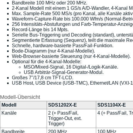
Bandbreite 100 MHz oder 200 MHz.
2-Kanal Modell mit einem 1 GS/s A/D-Wandler, 4-Kanal M
Max. Sample-Rate 500 MS/s (pro Kanal, alle Kanäle aktivie
Waveform-Capture-Rate bis 100.000 Wfm/s (Normal-Betri
256 Intensitäts-Abstufungen und Farb-Temperatur-Anzeige
Record-Länge bis 14 Mpts.
Serielle Bus-Triggering und Decoding (standard), unterstü
Segmentierte Erfassung (Sequenz), teilt die maximale R
Schnelle, hardware-basierte Pass/Fail-Funktion.
Bode-Diagramm (nur 4-Kanal-Modelle).
Web-Browser-basierte Steuerung (nur 4-Kanal-Modelle).
Optional für die 4-Kanal-Modelle:
MSO/Mixed-Signal, 16 Digital-/Logik-Kanäle.
USB Arbiträr-Signal-Generator-Modul.
Großes 7"/17,8 cm TFT-LCD.
USB Host, USB Device (USB-TMC), Ethernet/LAN (VXI-11
Modell-Übersicht
Modell
SDS1202X-E
SDS1104X-E
Kanäle
2 (+ Pass/Fail,
4 (+ Pass/Fail, T
Trigger-Out, ext.
Trigger)
Bandbreite
200 MHz
100 MHz