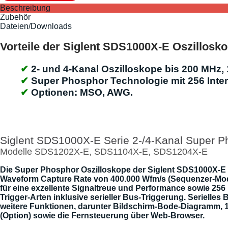
Beschreibung
Zubehör
Dateien/Downloads
Vorteile der Siglent SDS1000X-E Oszillosk
2- und 4-Kanal Oszilloskope bis 200 MHz,
Super Phosphor Technologie mit 256 Inten
Optionen: MSO, AWG.
Siglent SDS1000X-E Serie 2-/4-Kanal Super P
Modelle SDS1202X-E, SDS1104X-E, SDS1204X-E
Die Super Phosphor Oszilloskope der Siglent SDS1000X-E Se
Waveform Capture Rate von 400.000 Wfm/s (Sequenzer-Modu
für eine exzellente Signaltreue und Performance sowie 25
Trigger-Arten inklusive serieller Bus-Triggerung. Serielle
weitere Funktionen, darunter Bildschirm-Bode-Diagramm, 1
(Option) sowie die Fernsteuerung über Web-Browser.