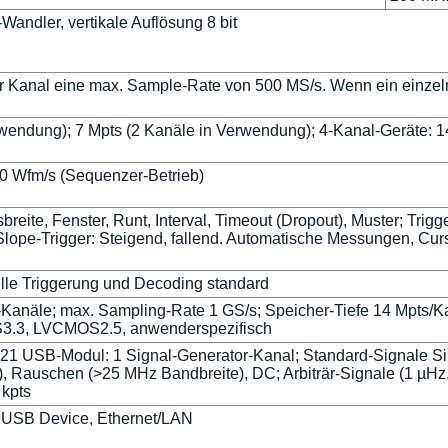
Wandler, vertikale Auflösung 8 bit
der Kanal eine max. Sample-Rate von 500 MS/s. Wenn ein einzelne
rwendung); 7 Mpts (2 Kanäle in Verwendung); 4-Kanal-Geräte: 1
00 Wfm/s (Sequenzer-Betrieb)
sbreite, Fenster, Runt, Interval, Timeout (Dropout), Muster; Trigg
; Slope-Trigger: Steigend, fallend. Automatische Messungen, Cu
lle Triggerung und Decoding standard
k-Kanäle; max. Sampling-Rate 1 GS/s; Speicher-Tiefe 14 Mpts/Ka
3, LVCMOS2.5, anwenderspezifisch
21 USB-Modul: 1 Signal-Generator-Kanal; Standard-Signale Si
), Rauschen (>25 MHz Bandbreite), DC; Arbiträr-Signale (1 µHz.
 kpts
 USB Device, Ethernet/LAN