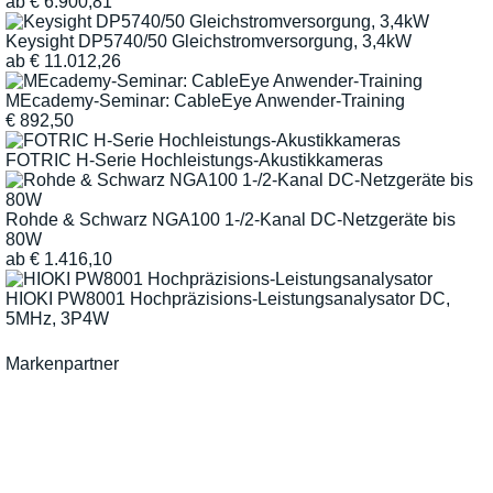
ab
€
6.900,81
Keysight DP5740/50 Gleichstromversorgung, 3,4kW
ab
€
11.012,26
MEcademy-Seminar: CableEye Anwender-Training
€
892,50
FOTRIC H-Serie Hochleistungs-Akustikkameras
Rohde & Schwarz NGA100 1-/2-Kanal DC-Netzgeräte bis
80W
ab
€
1.416,10
HIOKI PW8001 Hochpräzisions-Leistungsanalysator DC,
5MHz, 3P4W
Markenpartner