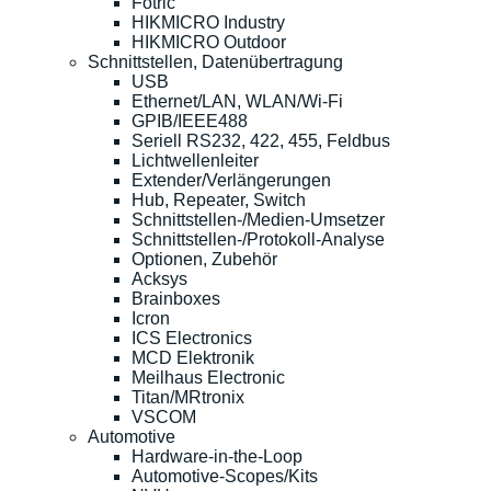
Fotric
HIKMICRO Industry
HIKMICRO Outdoor
Schnittstellen, Datenübertragung
USB
Ethernet/LAN, WLAN/Wi-Fi
GPIB/IEEE488
Seriell RS232, 422, 455, Feldbus
Lichtwellenleiter
Extender/Verlängerungen
Hub, Repeater, Switch
Schnittstellen-/Medien-Umsetzer
Schnittstellen-/Protokoll-Analyse
Optionen, Zubehör
Acksys
Brainboxes
Icron
ICS Electronics
MCD Elektronik
Meilhaus Electronic
Titan/MRtronix
VSCOM
Automotive
Hardware-in-the-Loop
Automotive-Scopes/Kits