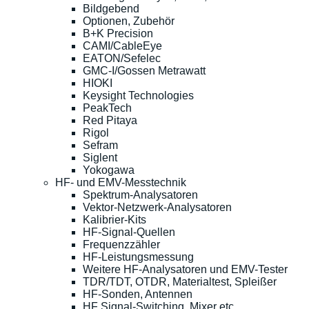
Bildgebend
Optionen, Zubehör
B+K Precision
CAMI/CableEye
EATON/Sefelec
GMC-I/Gossen Metrawatt
HIOKI
Keysight Technologies
PeakTech
Red Pitaya
Rigol
Sefram
Siglent
Yokogawa
HF- und EMV-Messtechnik
Spektrum-Analysatoren
Vektor-Netzwerk-Analysatoren
Kalibrier-Kits
HF-Signal-Quellen
Frequenzzähler
HF-Leistungsmessung
Weitere HF-Analysatoren und EMV-Tester
TDR/TDT, OTDR, Materialtest, Spleißer
HF-Sonden, Antennen
HF Signal-Switching, Mixer etc.