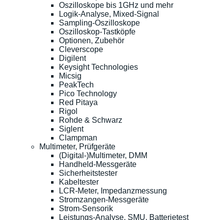
Oszilloskope bis 1GHz und mehr
Logik-Analyse, Mixed-Signal
Sampling-Oszilloskope
Oszilloskop-Tastköpfe
Optionen, Zubehör
Cleverscope
Digilent
Keysight Technologies
Micsig
PeakTech
Pico Technology
Red Pitaya
Rigol
Rohde & Schwarz
Siglent
Clampman
Multimeter, Prüfgeräte
(Digital-)Multimeter, DMM
Handheld-Messgeräte
Sicherheitstester
Kabeltester
LCR-Meter, Impedanzmessung
Stromzangen-Messgeräte
Strom-Sensorik
Leistungs-Analyse, SMU, Batterietest