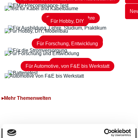
New
Für Ausbildung, Lehre
Für Hobby, DIY
Für die Stromversorgung
Für Forschung, Entwicklung
Für Batterietest
Für Automotive, von F&E bis Werkstatt
▸Mehr Themenwelten
Kategorien