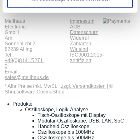
Kontakt
Kategorien
Informationen
Zahlarten
Meilhaus
Impressum
Electronic
AGB
GmbH
Datenschutz
Am
Widerruf
Sonnenlicht 2
Zahlarten
82239 Alling
Wir sind
Tel.:
ISO9001:2015-
+49(0)8141/5271-
zertifiziert
0
Email:
sales@meilhaus.de
* Alle Preise inkl. MwSt. |
zzgl. Versandkosten
| ©
Shopsoftware CosmoShop
Produkte
Oszilloskope, Logik-Analyse
Tisch-Oszilloskope mit Display
Modular-Oszilloskope, USB, LAN, SoC
Handheld Oszilloskope
Oszilloskope bis 100MHz
Oszilloskope bis 500MHz