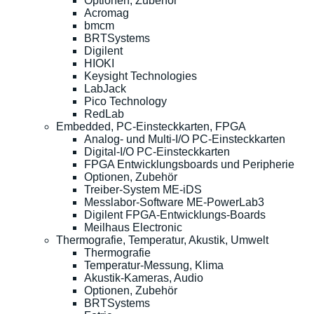
Optionen, Zubehör
Acromag
bmcm
BRTSystems
Digilent
HIOKI
Keysight Technologies
LabJack
Pico Technology
RedLab
Embedded, PC-Einsteckkarten, FPGA
Analog- und Multi-I/O PC-Einsteckkarten
Digital-I/O PC-Einsteckkarten
FPGA Entwicklungsboards und Peripherie
Optionen, Zubehör
Treiber-System ME-iDS
Messlabor-Software ME-PowerLab3
Digilent FPGA-Entwicklungs-Boards
Meilhaus Electronic
Thermografie, Temperatur, Akustik, Umwelt
Thermografie
Temperatur-Messung, Klima
Akustik-Kameras, Audio
Optionen, Zubehör
BRTSystems