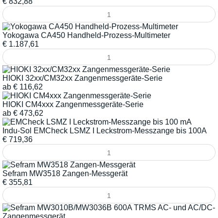
€
832,88
Yokogawa CA450 Handheld-Prozess-Multimeter
€
1.187,61
HIOKI 32xx/CM32xx Zangenmessgeräte-Serie
ab
€
116,62
HIOKI CM4xxx Zangenmessgeräte-Serie
ab
€
473,62
Indu-Sol EMCheck LSMZ I Leckstrom-Messzange bis 100A
€
719,36
Sefram MW3518 Zangen-Messgerät
€
355,81