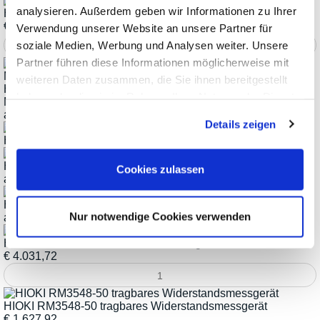
analysieren. Außerdem geben wir Informationen zu Ihrer
HIOKI IM3590 Chemischer Impedanz-Analysator
€
9.910,32
Verwendung unserer Website an unsere Partner für
soziale Medien, Werbung und Analysen weiter. Unsere
Partner führen diese Informationen möglicherweise mit
weiteren Daten zusammen, die Sie ihnen bereitgestellt
HIOKI IM35xx Serie LCR-Messgeräte und Impedanz-
haben oder die sie im Rahmen Ihrer Nutzung der Dienste
Messgeräte
gesammelt haben.
ab
€
3.746,12
Details zeigen
HIOKI IM758x Serie Impedanz-Analysatoren bis 3GHz
HIOKI Widerstandsmessgerät RM3542C Serie
Cookies zulassen
ab
€
3.377,22
HIOKI RM354x Serie Widerstandsmessgeräte
Nur notwendige Cookies verwenden
ab
€
1.270,92
HIOKI RM3546 DC-Widerstandsmessgerät
€
4.031,72
HIOKI RM3548-50 tragbares Widerstandsmessgerät
€
1.627,92