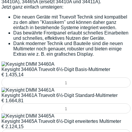
34410A), 34465A (ersetzt 34410A und 34411A).
Jetzt ganz einfach umsteigen:
Die neuen Geräte mit True
volt
Technik sind kompatibel
zu den alten "Klassikern" und können daher ganz
einfach in bestehende Systeme integriert werden.
Das bewährte Frontpanel erlaubt schnelles Einarbeiten
und schnelles, effektives Nutzen der Geräte.
Dank moderner Technik und Bauteile sind die neuen
Multimeter noch genauer, robuster und bieten einige
Extras wie z. B. ein grafisches Display.
Keysight 34460A Truevolt 6½-Digit Basis-Multimeter
€
1.435,14
Keysight 34461A Truevolt 6½-Digit Standard-Multimeter
€
1.664,81
Keysight 34465A Truevolt 6½-Digit erweitertes Multimeter
€
2.124,15