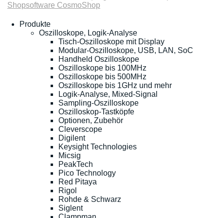
Shopsoftware CosmoShop
Produkte
Oszilloskope, Logik-Analyse
Tisch-Oszilloskope mit Display
Modular-Oszilloskope, USB, LAN, SoC
Handheld Oszilloskope
Oszilloskope bis 100MHz
Oszilloskope bis 500MHz
Oszilloskope bis 1GHz und mehr
Logik-Analyse, Mixed-Signal
Sampling-Oszilloskope
Oszilloskop-Tastköpfe
Optionen, Zubehör
Cleverscope
Digilent
Keysight Technologies
Micsig
PeakTech
Pico Technology
Red Pitaya
Rigol
Rohde & Schwarz
Siglent
Clampman