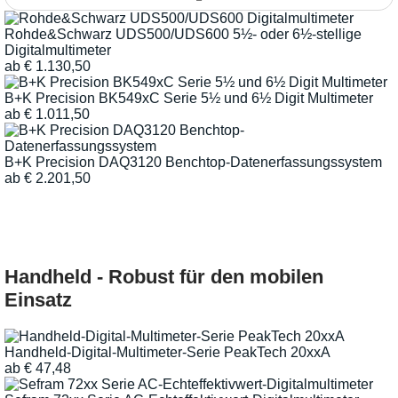
Rohde&Schwarz UDS500/UDS600 5½- oder 6½-stellige
Digitalmultimeter
ab
€
1.130,50
B+K Precision BK549xC Serie 5½ und 6½ Digit Multimeter
ab
€
1.011,50
B+K Precision DAQ3120 Benchtop-Datenerfassungssystem
ab
€
2.201,50
Handheld - Robust für den mobilen
Einsatz
Handheld-Digital-Multimeter-Serie PeakTech 20xxA
ab
€
47,48