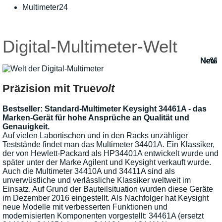
Multimeter24
Digital-Multimeter-Welt
Neu!
Neu!
Neu!
Neu!
Neu!
Neu!
Neu!
Neu!
Neu!
%
%
%
%
%
Präzision mit True
volt
Bestseller: Standard-Multimeter Keysight 34461A - das
Marken-Gerät für hohe Ansprüche an Qualität und
Genauigkeit.
Auf vielen Labortischen und in den Racks unzähliger
Teststände findet man das Multimeter 34401A. Ein Klassiker,
der von Hewlett-Packard als HP34401A entwickelt wurde und
später unter der Marke Agilent und Keysight verkauft wurde.
Auch die Multimeter 34410A und 34411A sind als
unverwüstliche und verlässliche Klassiker weltweit im
Einsatz. Auf Grund der Bauteilsituation wurden diese Geräte
im Dezember 2016 eingestellt. Als Nachfolger hat Keysight
neue Modelle mit verbesserten Funktionen und
modernisierten Komponenten vorgestellt: 34461A (ersetzt