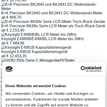
ab
€
10.781,40
B+K Precision BK2840 und BK2841 DC-Widerstands-Meter
ab
€
868,70
B+K Precision BK89x Serie LCR-Meter als Tisch-/Rack-Gerät
ab
€
2.153,90
Keysight E4980B/E4980BL LCR-Meter bis 2MHz
ab
€
7.489,86
Keysight E4981B Kapazitätsmessgerät
ab
€
12.453,35
HIOKI 350x Serie C-Messgeräte/Tester
ab
€
2.841,72
HIOKI BT4560-50 Batterie-Impedanz-Messgerät
€
6.435,52
Diese Webseite verwendet Cookies
HIOKI IM3570 Impedanz-Analysator
Wir verwenden Cookies, um Inhalte und Anzeigen zu
€
10.826,62
personalisieren, Funktionen für soziale Medien anbieten
zu können und die Zugriffe auf unsere Website zu