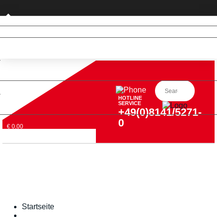
Privatkunde (nur DE)
HOTLINE
SERVICE
+49(0)8141/5271-
0
€ 0,00
Startseite