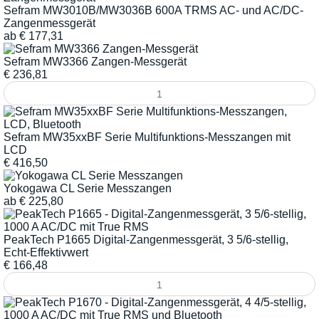
Sefram MW3010B/MW3036B 600A TRMS AC- und AC/DC-
Zangenmessgerät
ab
€
177,31
Sefram MW3366 Zangen-Messgerät
€
236,81
Sefram MW35xxBF Serie Multifunktions-Messzangen mit
LCD
€
416,50
Yokogawa CL Serie Messzangen
ab
€
225,80
PeakTech P1665 Digital-Zangenmessgerät, 3 5/6-stellig,
Echt-Effektivwert
€
166,48