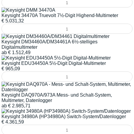
Keysight 34470A Truevolt 7½-Digit Highend-Multimeter
€
5.031,32
Keysight DM34460A/DM34461A 6½-stelliges
Digitalmultimeter
ab
€
1.512,49
Keysight EDU34450A 5½-Digit Digital-Multimeter
€
965,09
Keysight DAQ970A/973A Mess- und Schalt-System,
Multimeter, Datenlogger
ab
€
2.985,71
Keysight 34980A (HP34980A) Switch-System/Datenlogger
€
4.361,59