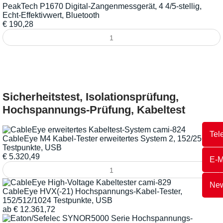
PeakTech P1670 Digital-Zangenmessgerät, 4 4/5-stellig,
Echt-Effektivwert, Bluetooth
€
190,28
Sicherheitstest, Isolationsprüfung,
Hochspannungs-Prüfung, Kabeltest
Tel
CableEye M4 Kabel-Tester erweitertes System 2, 152/2560
Testpunkte, USB
€
5.320,49
E-M
New
CableEye HVX(-21) Hochspannungs-Kabel-Tester,
152/512/1024 Testpunkte, USB
ab
€
12.361,72