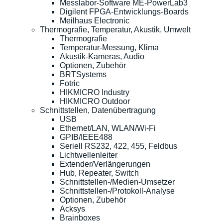
Messlabor-Software ME-PowerLab3
Digilent FPGA-Entwicklungs-Boards
Meilhaus Electronic
Thermografie, Temperatur, Akustik, Umwelt
Thermografie
Temperatur-Messung, Klima
Akustik-Kameras, Audio
Optionen, Zubehör
BRTSystems
Fotric
HIKMICRO Industry
HIKMICRO Outdoor
Schnittstellen, Datenübertragung
USB
Ethernet/LAN, WLAN/Wi-Fi
GPIB/IEEE488
Seriell RS232, 422, 455, Feldbus
Lichtwellenleiter
Extender/Verlängerungen
Hub, Repeater, Switch
Schnittstellen-/Medien-Umsetzer
Schnittstellen-/Protokoll-Analyse
Optionen, Zubehör
Acksys
Brainboxes