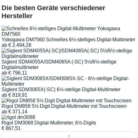
Die besten Geräte verschiedener
Hersteller
Yokogawa DM7560 Schnelles 6½-stelliges Digital-Multimeter
ab
€
2.494,26
Siglent SDM4055A/SDM4065A (-SC) 5½/6½-stellige
Digitalmultimeter
ab
€
796,11
Siglent SDM3065X(-SC) 6½-stellige Digital-Multimeter
ab
€
819,91
Rigol DM858 5½ Digit Digital-Multimeter mit Touchscreen
ab
€
371,14
Rigol DM3068 Digital-Multimeter, 6½-Digits
€
867,51