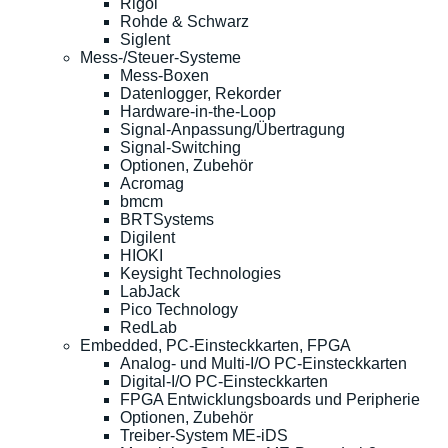
Rigol
Rohde & Schwarz
Siglent
Mess-/Steuer-Systeme
Mess-Boxen
Datenlogger, Rekorder
Hardware-in-the-Loop
Signal-Anpassung/Übertragung
Signal-Switching
Optionen, Zubehör
Acromag
bmcm
BRTSystems
Digilent
HIOKI
Keysight Technologies
LabJack
Pico Technology
RedLab
Embedded, PC-Einsteckkarten, FPGA
Analog- und Multi-I/O PC-Einsteckkarten
Digital-I/O PC-Einsteckkarten
FPGA Entwicklungsboards und Peripherie
Optionen, Zubehör
Treiber-System ME-iDS