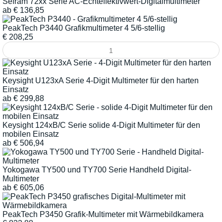
Sefram 72xx Serie AC-Echteffektivwert-Digitalmultimeter
ab
€
136,85
PeakTech P3440 Grafikmultimeter 4 5/6-stellig
€
208,25
Keysight U123xA Serie 4-Digit Multimeter für den harten
Einsatz
ab
€
299,88
Keysight 124xB/C Serie solide 4-Digit Multimeter für den
mobilen Einsatz
ab
€
506,94
Yokogawa TY500 und TY700 Serie Handheld Digital-
Multimeter
ab
€
605,06
PeakTech P3450 Grafik-Multimeter mit Wärmebildkamera