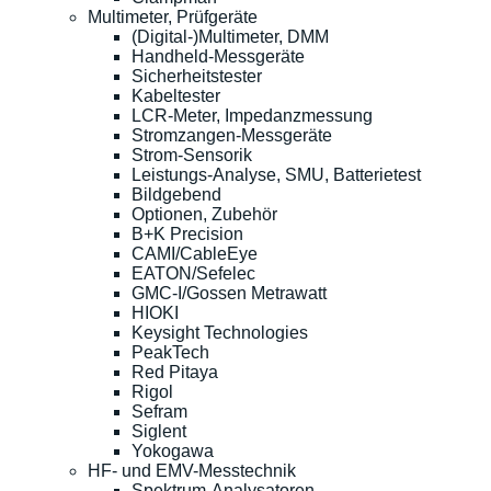
Multimeter, Prüfgeräte
(Digital-)Multimeter, DMM
Handheld-Messgeräte
Sicherheitstester
Kabeltester
LCR-Meter, Impedanzmessung
Stromzangen-Messgeräte
Strom-Sensorik
Leistungs-Analyse, SMU, Batterietest
Bildgebend
Optionen, Zubehör
B+K Precision
CAMI/CableEye
EATON/Sefelec
GMC-I/Gossen Metrawatt
HIOKI
Keysight Technologies
PeakTech
Red Pitaya
Rigol
Sefram
Siglent
Yokogawa
HF- und EMV-Messtechnik
Spektrum-Analysatoren