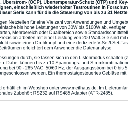
Überstrom- (OCP), Übertemperatur-Schutz (OTP) und Key-L
eignen, einschließlich wiederholter Testroutinen in Forsc
ieser Serie kann für die die Steuerung von bis zu 31 Netzte
tigen Netzteilen für eine Vielzahl von Anwendungen und Umgeb
i einfache bis hohe Leistungen von 30W bis 5100W ab, verfüge
bsarten, Mehrbereich oder Dualbereich sowie Standardschnitts
ecision arbeiten mit einer Leistung von 200 Watt. Sie sind mi
ld sowie einen Drehknopf und eine dedizierte V-Set/I-Set-Tast
 Zeiträumen erleichtert dem Anwender die Datenanalyse.
ssungen durch, sie lassen sich in den Listenmodus schalten (z
eb. Dabei können bis zu 10 Spannungs- und Stromkombinatione
 bei 90 - 265 VAC, 50/60 Hz, der Ausgangsstrom bei 0 bis 5 A.
geschlossen werden. Ein thermostatgesteuertes Gebläse mit li
 erhältlich im Webshop unter www.meilhaus.de. Im Lieferumfan
ionales Zubehör: RS232 auf RS485 Adapter (ATR-2485).