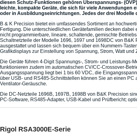
diesen Schutz-Funktionen gehören Überspannungs- (OVP), 
leichte, kompakte Geräte, die sich für viele Anwendungen 
oder in Ausbildungseinrichtungen. Jedes der drei Modelle d
B & K Precision bietet ein umfassendes Sortiment an hochwer
Fertigung. Die unterschiedlichen Gerätefamilien decken dabe
nicht programmierbare, lineare, schaltende, gemischte Betrie
Schaltnetzteile der Modelle 1696, 1697 und 1698DC von B&K Pr
ausgestattet und lassen sich bequem über ein Nummern-Tastenfe
Grafikdisplays zur Einstellung von Spannung, Strom, Watt und
Die Geräte führen 4-Digit Spannungs-, Strom- und Leistungs-Me
funktionieren zudem im automatischen CV/CC-Crossover-Betri
Ausgangsspannung liegt bei 1 bis 60 VDC, die Eingangsspannung
über USB- und RS485-Schnittstellen können Sie an einen PC an
Ventilator-Geräusche.
Die DC-Netzteile 1696B, 1697B, 1698B von B&K Precision sind
PC-Software, RS485-Adapter, USB-Kabel und Prüfbericht; opt
Rigol RSA3000E-Serie