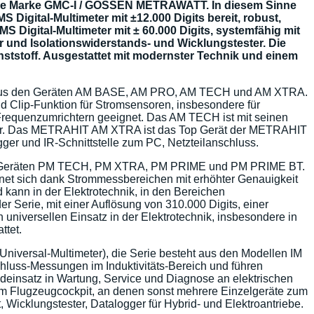
t die Marke GMC-I / GOSSEN METRAWATT. In diesem Sinne
 Digital-Multimeter mit ±12.000 Digits bereit, robust,
Digital-Multimeter mit ± 60.000 Digits, systemfähig mit
ger und Isolationswiderstands- und Wicklungstester. Die
ststoff. Ausgestattet mit modernster Technik und einem
teht aus den Geräten AM BASE, AM PRO, AM TECH und AM XTRA.
 Clip-Funktion für Stromsensoren, insbesondere für
Frequenzumrichtern geeignet. Das AM TECH ist mit seinen
hbar. Das METRAHIT AM XTRA ist das Top Gerät der METRAHIT
r und IR-Schnittstelle zum PC, Netzteilanschluss.
us den Geräten PM TECH, PM XTRA, PM PRIME und PM PRIME BT.
ignet sich dank Strommessbereichen mit erhöhter Genauigkeit
kann in der Elektrotechnik, in den Bereichen
r Serie, mit einer Auflösung von 310.000 Digits, einer
niversellen Einsatz in der Elektrotechnik, insbesondere in
ttet.
Universal-Multimeter), die Serie besteht aus den Modellen IM
ss-Messungen im Induktivitäts-Bereich und führen
ldeinsatz in Wartung, Service und Diagnose an elektrischen
im Flugzeugcockpit, an denen sonst mehrere Einzelgeräte zum
Wicklungstester, Datalogger für Hybrid- und Elektroantriebe.