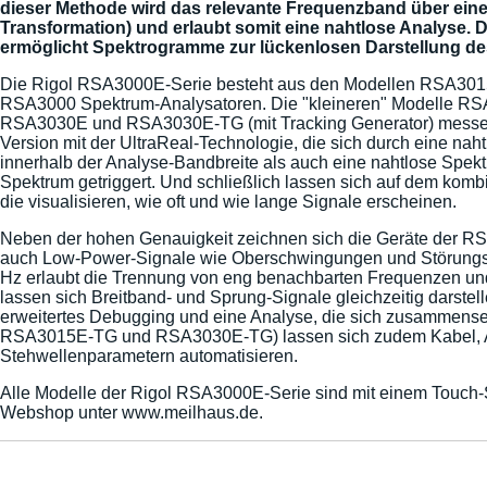
dieser Methode wird das relevante Frequenzband über eine
Transformation) und erlaubt somit eine nahtlose Analyse.
ermöglicht Spektrogramme zur lückenlosen Darstellung des 
Die Rigol RSA3000E-Serie besteht aus den Modellen RSA301
RSA3000 Spektrum-Analysatoren. Die "kleineren" Modelle RS
RSA3030E und RSA3030E-TG (mit Tracking Generator) messen 
Version mit der UltraReal-Technologie, die sich durch eine na
innerhalb der Analyse-Bandbreite als auch eine nahtlose Spekt
Spektrum getriggert. Und schließlich lassen sich auf dem kom
die visualisieren, wie oft und wie lange Signale erscheinen.
Neben der hohen Genauigkeit zeichnen sich die Geräte der RS
auch Low-Power-Signale wie Oberschwingungen und Störungsque
Hz erlaubt die Trennung von eng benachbarten Frequenzen und s
lassen sich Breitband- und Sprung-Signale gleichzeitig darstell
erweitertes Debugging und eine Analyse, die sich zusammenset
RSA3015E-TG und RSA3030E-TG) lassen sich zudem Kabel, Ante
Stehwellenparametern automatisieren.
Alle Modelle der Rigol RSA3000E-Serie sind mit einem Touch-S
Webshop unter www.meilhaus.de.