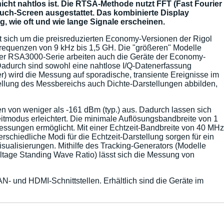
ht nahtlos ist. Die RTSA-Methode nutzt FFT (Fast Fourier
uch-Screen ausgestattet. Das kombinierte Display
 wie oft und wie lange Signale erscheinen.
ch um die preisreduzierten Economy-Versionen der Rigol
quenzen von 9 kHz bis 1,5 GH. Die "größeren" Modelle
r RSA3000-Serie arbeiten auch die Geräte der Economy-
 Dadurch sind sowohl eine nahtlose I/Q-Datenerfassung
) wird die Messung auf sporadische, transiente Ereignisse im
ellung des Messbereichs auch Dichte-Darstellungen abbilden,
 von weniger als -161 dBm (typ.) aus. Dadurch lassen sich
modus erleichtert. Die minimale Auflösungsbandbreite von 1
essungen ermöglicht. Mit einer Echtzeit-Bandbreite von 40 MHz
erschiedliche Modi für die Echtzeit-Darstellung sorgen für ein
ualisierungen. Mithilfe des Tracking-Generators (Modelle
age Standing Wave Ratio) lässt sich die Messung von
 und HDMI-Schnittstellen. Erhältlich sind die Geräte im