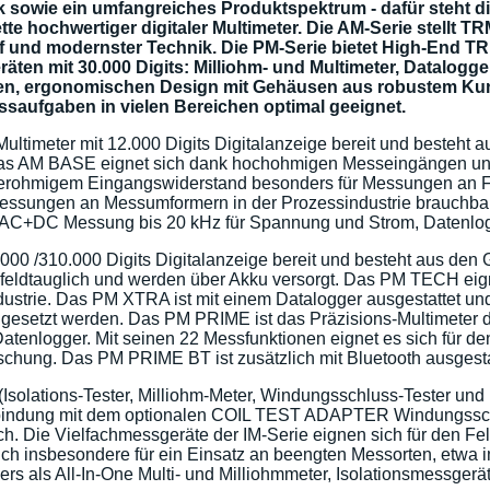
ik sowie ein umfangreiches Produktspektrum - dafür steh
 hochwertiger digitaler Multimeter. Die AM-Serie stellt TRMS
und modernster Technik. Die PM-Serie bietet High-End TRMS 
Geräten mit 30.000 Digits: Milliohm- und Multimeter, Datalog
iven, ergonomischen Design mit Gehäusen aus robustem Kun
ssaufgaben in vielen Bereichen optimal geeignet.
-Multimeter mit 12.000 Digits Digitalanzeige bereit und bes
. Das AM BASE eignet sich dank hochohmigen Messeingängen und
iederohmigem Eingangswiderstand besonders für Messungen an 
 Messungen an Messumformern in der Prozessindustrie brauc
AC+DC Messung bis 20 kHz für Spannung und Strom, Datenlogge
 60.000 /310.000 Digits Digitalanzeige bereit und besteht a
sind feldtauglich und werden über Akku versorgt. Das PM TECH e
trie. Das PM XTRA ist mit einem Datalogger ausgestattet und 
ngesetzt werden. Das PM PRIME ist das Präzisions-Multimeter de
logger. Mit seinen 22 Messfunktionen eignet es sich für den u
rschung. Das PM PRIME BT ist zusätzlich mit Bluetooth ausgesta
Isolations-Tester, Milliohm-Meter, Windungsschluss-Tester und 
indung mit dem optionalen COIL TEST ADAPTER Windungsschlu
h. Die Vielfachmessgeräte der IM-Serie eignen sich für den Fe
ch insbesondere für ein Einsatz an beengten Messorten, etwa 
als All-In-One Multi- und Milliohmmeter, Isolationsmessgerät, 