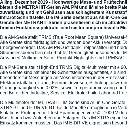
Alling, Dezember 2019 - Hochwertige Mess- und Prüftechn
bieten die METRAHIT-Serien AM, PM und IM eine breite Palette
zuverlässig und mit Gehäusen aus schlagfestem Kunststoff 
Infrarot-Schnittstelle. Die IM-Serie besteht aus All-in-One-
Geräte der METRAHIT-Serien präsentieren sich im attrakt
breiten Funktionsspektrum, sind sie für anspruchsvolle Me
Die AM-Serie stellt TRMS (True Root Mean Square) Universal
Alle Geräte sind feldtauglich und werden über Akku versorgt
Energieversorger. Das AM PRO ist dank Tiefpassfilter und n
Strommessbereichen mit erhöhter Genauigkeit besonders für
Advanced Multimeter Serie, Produkt-Highlights sind TRMSAC, 
Die PM-Serie stellt High-End TRMS Digital-Multimeter mit ±
Alle Geräte sind mit einer IR-Schnittstelle ausgestattet, sie 
besonders für Messungen an Messumformern in der Prozessindus
Elektroinstallation, Labor, Fernmeldewesen, Schulung, usw. ei
Grundgenauigkeit von 0,02%, sowie Temperaturmessung und Daten
den Bereichen Industrie, Service, Elektrotechnik, Labor -nd Fo
Die Multimeter der METRAHIT IM-Serie sind All-in-One Geräte (
XTRA BT und E-DRIVE BT. Beide Modelle ermöglichen in Verb
Isolations-Prüfungen mit Test-Spannungen von 50...1000 V durc
Maschinen bzw. Antrieben und Anlagen. Das IM XTRA eignet si
Einsatz kommen müssten. Das IM E-DRIVE eignet sich besonders 