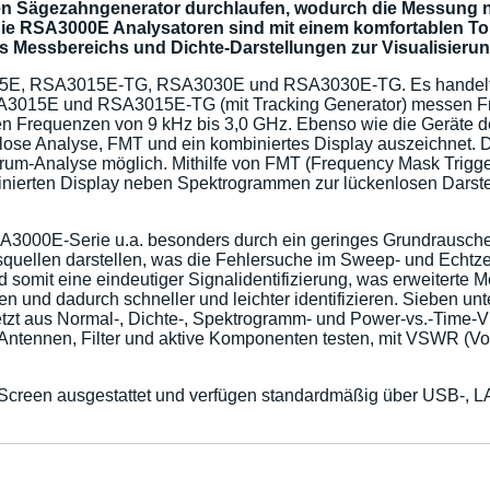
n Sägezahngenerator durchlaufen, wodurch die Messung nic
 Die RSA3000E Analysatoren sind mit einem komfortablen To
Messbereichs und Dichte-Darstellungen zur Visualisierung,
5E, RSA3015E-TG, RSA3030E und RSA3030E-TG. Es handelt si
A3015E und RSA3015E-TG (mit Tracking Generator) messen Fre
Frequenzen von 9 kHz bis 3,0 GHz. Ebenso wie die Geräte de
htlose Analyse, FMT und ein kombiniertes Display auszeichnet.
rum-Analyse möglich. Mithilfe von FMT (Frequency Mask Trigger
binierten Display neben Spektrogrammen zur lückenlosen Darst
A3000E-Serie u.a. besonders durch ein geringes Grundrauschen
llen darstellen, was die Fehlersuche im Sweep- und Echtzeit
omit eine eindeutiger Signalidentifizierung, was erweiterte M
en und dadurch schneller und leichter identifizieren. Sieben unt
zt aus Normal-, Dichte-, Spektrogramm- und Power-vs.-Time-Vis
nnen, Filter und aktive Komponenten testen, mit VSWR (Volt
creen ausgestattet und verfügen standardmäßig über USB-, LAN-